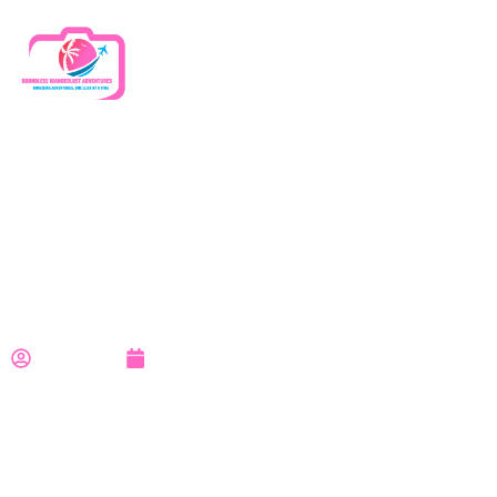
1win: полный
Обзор
Платформы ддя
Ставок И
Азартных Игр
Hassan
May 6, 2025