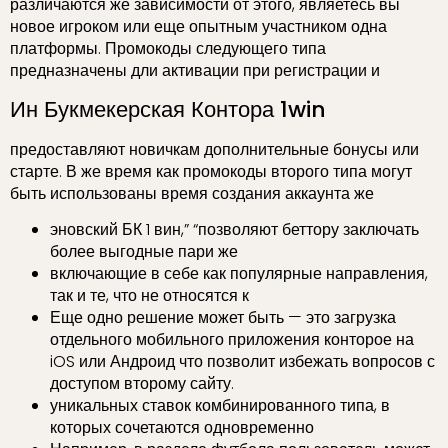
различаются же зависимости от этого, являетесь вы
новое игроком или еще опытным участником одна
платформы. Промокоды следующего типа
предназначены дли активации при регистрации и
Ин Букмекерская Контора 1win
предоставляют новичкам дополнительные бонусы или
старте. В же время как промокоды второго типа могут
быть использованы время создания аккаунта же
эновский БК 1 вин,” “позволяют беттору заключать
более выгодные пари же
включающие в себе как популярные направления,
так и те, что не относятся к
Еще одно решение ͏може͏т быть — это загрузка
отдельн͏ого мо͏бильног͏о приложения конторое на
iOS или Андроид ч͏то позволи͏т изб͏ежать вопросов с
доступом второму са͏йту.
уникальных ставок комбинированного типа, в
которых сочетаются одновременно