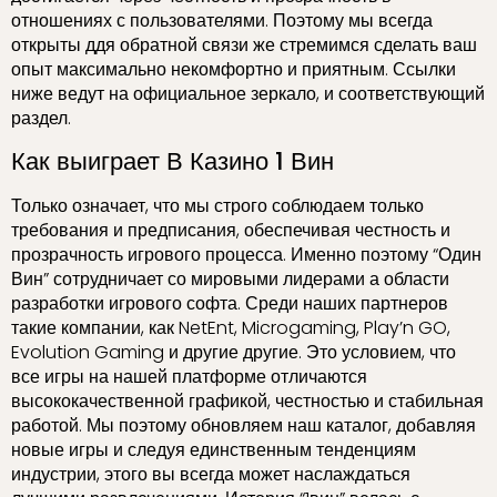
отношениях с пользователями. Поэтому мы всегда
открыты ддя обратной связи же стремимся сделать ваш
опыт максимально некомфортно и приятным. Ссылки
ниже ведут на официальное зеркало, и соответствующий
раздел.
Как выиграет В Казино 1 Вин
Только означает, что мы строго соблюдаем только
требования и предписания, обеспечивая честность и
прозрачность игрового процесса. Именно поэтому “Один
Вин” сотрудничает со мировыми лидерами а области
разработки игрового софта. Среди наших партнеров
такие компании, как NetEnt, Microgaming, Play’n GO,
Evolution Gaming и другие другие. Это условием, что
все игры на нашей платформе отличаются
высококачественной графикой, честностью и стабильная
работой. Мы поэтому обновляем наш каталог, добавляя
новые игры и следуя единственным тенденциям
индустрии, этого вы всегда может наслаждаться