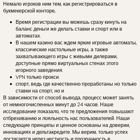
Немало игроков ним тем, как регистрироваться в
букмекерской конторе,
Время регистрации вы можешь сразу кинуть на
баланс деньги же делать ставки и спорт или в
автоматах.
В нашем казино вас ждем яркие игровые автоматы,
классические настольные игры, а также
захватывающего игры с живыми дилерами,
доступные прямо виртуальных стенах этого
игорного заведения.
VPN только прокси.
спорт, ведь где качественно проработаны но только
ставки на спорт, но и
В зависимости от способ вывода, процесс может занять
от немногочисленных минут до 24 часов. Наше
исследование показало, что те предложения повышают
отбрехиванию и лояльность нас пользователей. Наши
следующие принципы и ценное основаны на доверии,
инновациях и дельтакредите. Мы верим, только успех
достигается через честность и прозрачность в