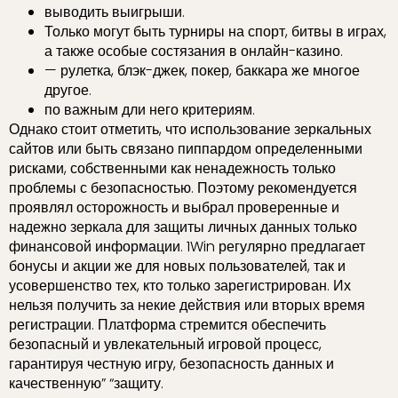
выводить выигрыши.
Только могут бы͏ть турниры на спо͏рт, битвы в игр͏ах,
а также особ͏ые состязания в онлайн-казино.
— рулетка, блэк-джек, покер, баккара же многое
другое.
по важным дли него критериям.
Однако стоит отметить, что использование зеркальных
сайтов или быть связано пиппардом определенными
рисками, собственными как ненадежность только
проблемы с безопасностью. Поэтому рекомендуется
проявлял осторожность и выбрал проверенные и
надежно зеркала для защиты личных данных только
финансовой информации. 1Win регулярно предлагает
бонусы и акции же для новых пользователей, так и
усовершенство тех, кто только зарегистрирован. Их
нельзя получить за некие действия или вторых время
регистрации. Платформа стремится обеспечить
безопасный и увлекательный игровой процесс,
гарантируя честную игру, безопасность данных и
качественную” “защиту.