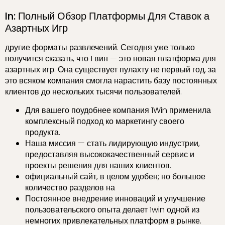
In: Полный Обзор Платформы Для Ставок а
Азартных Игр
другие форматы развлечений. Сегодня уже только
получится сказать, что 1 вин — это новая платформа для
азартных игр. Она существует пулахту не первый год, за
это всяком компания смогла нарастить базу постоянных
клиентов до нескольких тысячи пользователей.
Для вашего поудобнее компания 1Win применила
комплексный подход ко маркетингу своего
продукта.
Наша миссия — стать лидирующую индустрии,
предоставляя высококачественный сервис и
проекты решения для наших клиентов.
официальный сайт, в целом удобен; но большое
количество разделов на
Постоянное внедрение инноваций и улучшение
пользовательского опыта делает 1win одной из
немногих привлекательных платформ в рынке.