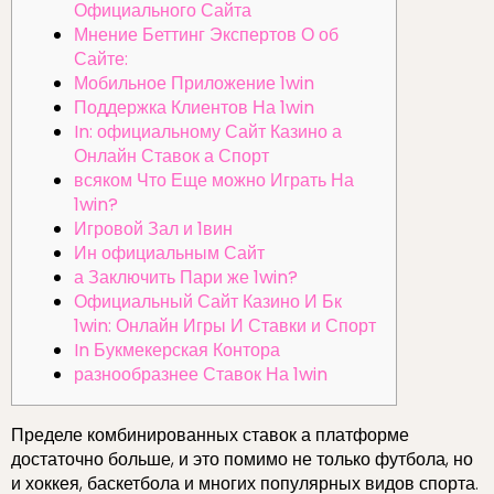
Официального Сайта
Мнение Беттинг Экспертов О об
Сайте:
Мобильное Приложение 1win
Поддержка Клиентов На 1win
In: официальному Сайт Казино а
Онлайн Ставок а Спорт
всяком Что Еще можно Играть На
1win?
Игровой Зал и 1вин
Ин официальным Сайт
а Заключить Пари же 1win?
Официальный Сайт Казино И Бк
1win: Онлайн Игры И Ставки и Спорт
In Букмекерская Контора
разнообразнее Ставок На 1win
Пределе комбинированных ставок а платформе
достаточно больше, и это помимо не только футбола, но
и хоккея, баскетбола и многих популярных видов спорта.