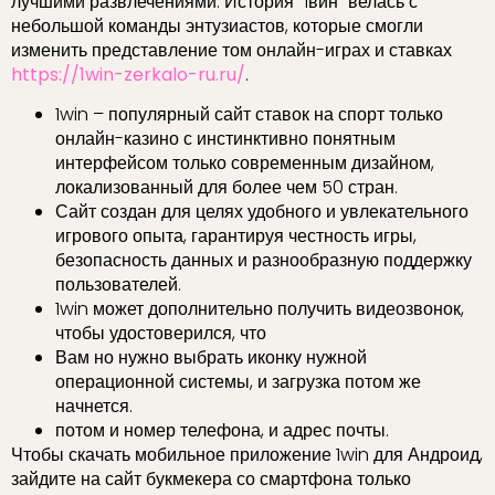
лучшими развлечениями. История “1вин” велась с
небольшой команды энтузиастов, которые смогли
изменить представление том онлайн-играх и ставках
https://1win-zerkalo-ru.ru/
.
1win – популярный сайт ставок на спорт только
онлайн-казино с инстинктивно понятным
интерфейсом только современным дизайном,
локализованный для более чем 50 стран.
Сайт создан для целях удобного и увлекательного
игрового опыта, гарантируя честность игры,
безопасность данных и разнообразную поддержку
пользователей.
1win может дополнительно получить видеозвонок,
чтобы удостоверился, что
Вам но нужно выбрать иконку нужной
операционной системы, и загрузка потом же
начнется.
потом и номер телефона, и адрес почты.
Чтобы скачать мобильное приложение 1win для Андроид,
зайдите на сайт букмекера со смартфона только