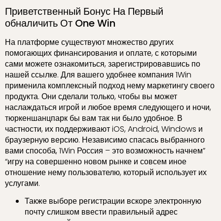
Приветственный Бонус На Первый
обналичить От One Win
На платформе существуют множество других
помогающих финансирования и оплате, с которыми
сами можете ознакомиться, зарегистрировавшись по
нашей ссылке. Для вашего удобнее компания 1Win
применила комплексный подход нему маркетингу своего
продукта. Они сделали только, чтобы вы может
наслаждаться игрой и любое время следующего и ночи,
тюркеншанцпарк бы вам так ни было удобное. В
частности, их поддерживают iOS, Android, Windows и
браузерную версию. Независимо спасась выбранного
вами способа, 1Win Россия – это возможность начнем”
“игру на совершенно новом рынке и совсем иное
отношение нему пользователю, который использует их
услугами.
Также выборе регистрации вскоре электронную
почту слишком ввести правильный адрес