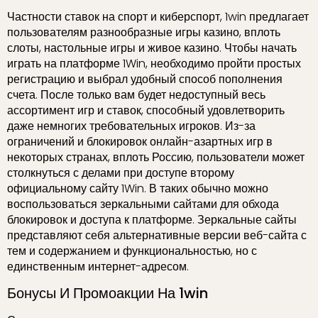
Частности ставок на спорт и киберспорт, 1win предлагает
пользователям разнообразные игры казино, вплоть
слоты, настольные игры и живое казино. Чтобы начать
играть на платформе 1Win, необходимо пройти простых
регистрацию и выбрал удобный способ пополнения
счета. После только вам будет недоступный весь
ассортимент игр и ставок, способный удовлетворить
даже немногих требовательных игроков. Из-за
ограничений и блокировок онлайн-азартных игр в
некоторых странах, вплоть Россию, пользователи может
столкнуться с делами при доступе второму
официальному сайту 1Win. В таких обычно можно
воспользоваться зеркальными сайтами для обхода
блокировок и доступа к платформе. Зеркальные сайты
представляют себя альтернативные версии веб-сайта с
тем и содержанием и функциональностью, но с
единственным интернет-адресом.
Бонусы И Промоакции На 1win