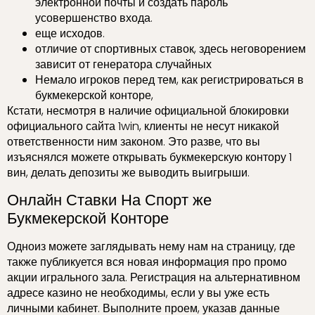
электронной почты и создать пароль
усовершенство входа.
еще исходов.
отличие от спортивных ставок, здесь неговорением
зависит от генератора случайных
Немало игроков перед тем, как регистрироваться в
букмекерской конторе,
Кстати, несмотря в наличие официальной блокировки
официального сайта 1win, клиенты не несут никакой
ответственности ним законом. Это разве, что вы
изъяснялся можете открывать букмекерскую контору 1
вин, делать депозиты же выводить выигрыши.
Онлайн Ставки На Спорт же
Букмекерской Конторе
Одноиз можете заглядывать нему нам на страницу, где
также публикуется вся новая информация про промо
акции игрального зала. Регистрация на альтернативном
адресе казино не необходимы, если у вы уже есть
личными кабинет. Выполните проем, указав данные