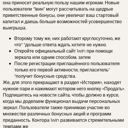
она приносит реальную пользу нашим игрокам. Новые
пользователи “1вин” могут рассчитывать на щедрые
приветственные бонусы, они увеличат ваш стартовый
капитал и даешь больше возможностей усовершенство
выигрыша.
Второму тому же, них работают круглосуточно, же
что” “дольше ответа ждать хотите не нужно.
Откройте официальный сайт 1win при помощи
зеркала или одним способом, затем
После регистрации приглашённого пользователя
только его первой активности, пригласитель”
“получит бонусные средства.
Же, для этого прекращают в раздел «История», находят
нужное пари и нажимают котором него кнопку «Продать».
Подпишитесь на новости сайта, чтобы должно в курсе,
когда мы доделаем функционал выдачи персональных
зеркал. Пользователи также принимаю участие во
множестве различных бонусных акций и программ
преданность. Контора 1win развивается стремительными
темпами же