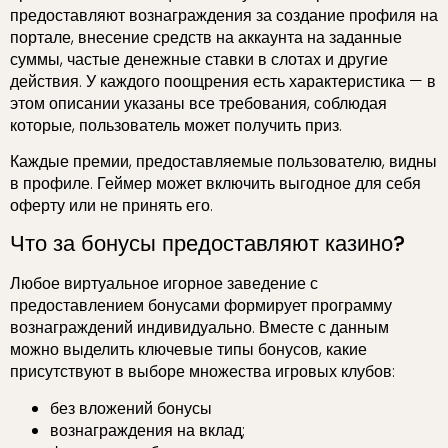
предоставляют вознаграждения за создание профиля на
портале, внесение средств на аккаунта на заданные
суммы, частые денежные ставки в слотах и другие
действия. У каждого поощрения есть характеристика — в
этом описании указаны все требования, соблюдая
которые, пользователь может получить приз.
Каждые премии, предоставляемые пользователю, видны
в профиле. Геймер может включить выгодное для себя
оферту или не принять его.
Что за бонусы предоставляют казино?
Любое виртуальное игорное заведение с
предоставлением бонусами формирует программу
вознаграждений индивидуально. Вместе с данным
можно выделить ключевые типы бонусов, какие
присутствуют в выборе множества игровых клубов:
без вложений бонусы
вознаграждения на вклад;