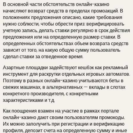
В основной части обстоятельств онлайн-казино
начисляют возврат средств в пределах промоакций. В
положениях предложения описано, какие требования
нужно соблюсти, чтобы обрести приз: верифицировать
учетную запись, делать ставки регулярно в срок действия
предложения или на определенную размер ставки. В
определенных обстоятельствах объем возврата средств
зависит от того, на какую общую сумму пользователь
сделал ставки за отведенное время.
Азартные площадки задействуют кешбэк как рекламный
инструмент для раскрутки отдельных игровых автоматов.
Поэтому в разных онлайн-казино учитываются беты в
свежих машинах, в альтернативных — вклады в слотах
конкретного производителя, с конкретными
характеристиками и т.д.
Как поощрения взамен на участие в рамках портале
онлайн-казино дают своим пользователям промокоды.
Их можно заполучить при регистрации и верификацию
профиля, депозит счета на определенную сумму и иные