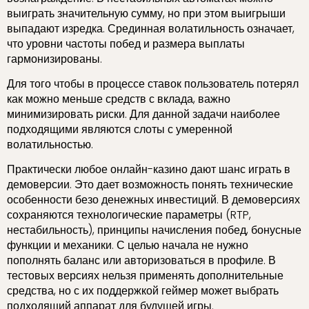
выиграть значительную сумму, но при этом выигрыши
выпадают изредка. Срединная волатильность означает,
что уровни частоты побед и размера выплаты
гармонизированы.
Для того чтобы в процессе ставок пользователь потерял
как можно меньше средств с вклада, важно
минимизировать риски. Для данной задачи наиболее
подходящими являются слоты с умеренной
волатильностью.
Практически любое онлайн-казино дают шанс играть в
демоверсии. Это дает возможность понять технические
особенности безо денежных инвестиций. В демоверсиях
сохраняются технологические параметры (RTP,
нестабильность), принципы начисления побед, бонусные
функции и механики. С целью начала не нужно
пополнять баланс или авторизоваться в профиле. В
тестовых версиях нельзя применять дополнительные
средства, но с их поддержкой геймер может выбрать
подходящий аппарат для будущей игры.