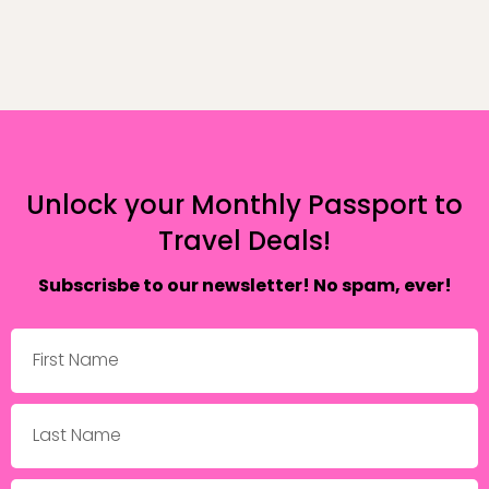
Unlock your Monthly Passport to
Travel Deals!
Subscrisbe to our newsletter! No spam, ever!