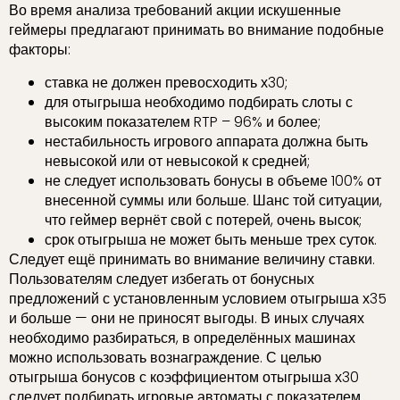
Во время анализа требований акции искушенные
геймеры предлагают принимать во внимание подобные
факторы:
ставка не должен превосходить х30;
для отыгрыша необходимо подбирать слоты с
высоким показателем RTP – 96% и более;
нестабильность игрового аппарата должна быть
невысокой или от невысокой к средней;
не следует использовать бонусы в объеме 100% от
внесенной суммы или больше. Шанс той ситуации,
что геймер вернёт свой с потерей, очень высок;
срок отыгрыша не может быть меньше трех суток.
Следует ещё принимать во внимание величину ставки.
Пользователям следует избегать от бонусных
предложений с установленным условием отыгрыша х35
и больше — они не приносят выгоды. В иных случаях
необходимо разбираться, в определённых машинах
можно использовать вознаграждение. С целью
отыгрыша бонусов с коэффициентом отыгрыша х30
следует подбирать игровые автоматы с показателем