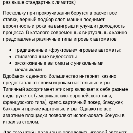
раз выше стандартных лимитов).
Поскольку при прокручивании берутся в расчет все
ставки, верный подбор слот-машин поднимет
вероятность игрока на выигрыш и улучшит доходность
процесса. В каталоге современных виртуальных казино
представлены различные типы игровых автоматов:
традиционные «фруктовые» игровые автоматы;
стилизованные видеослоты
эксклюзивные автоматы с уникальными
механиками.
Вдобавок к данного, большинство интернет-казино
предоставляют своим игрокам настольные игры.
Типичный ассортимент этих игр включает в себя разные
виды рулеток (американскую, европейского типа,
французского типа), крэпс, карточный покер, блэкджек,
баккару и прочие карточные игры. Однако не все
азартные площадки позволяют использовать бонусы в
играх за столом.
Для того чтобы правильно определить игровой автомат