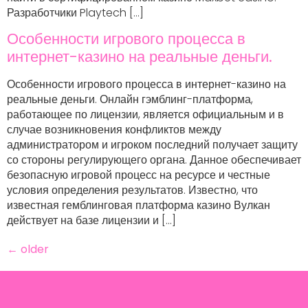
Разработчики Playtech […]
Особенности игрового процесса в
интернет-казино на реальные деньги.
Особенности игрового процесса в интернет-казино на
реальные деньги. Онлайн гэмблинг-платформа,
работающее по лицензии, является официальным и в
случае возникновения конфликтов между
администратором и игроком последний получает защиту
со стороны регулирующего органа. Данное обеспечивает
безопасную игровой процесс на ресурсе и честные
условия определения результатов. Известно, что
известная гемблинговая платформа казино Вулкан
действует на базе лицензии и […]
←
older