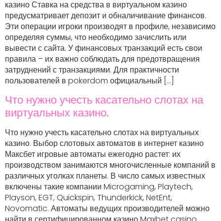
казино Ставка на средства в виртуальном казино
предусматривает депозит и обналичивание финансов.
Эти операции игроки производят в профиле, независимо
определяя суммы, что необходимо зачислить или
вывести с сайта. У финансовых транзакций есть свои
правила – их важно соблюдать для предотвращения
затруднений с транзакциями. Для практичности
пользователей в pokerdom официальный […]
Что нужно учесть касательно слотах на
виртуальных казино.
Что нужно учесть касательно слотах на виртуальных
казино. Выбор слотовых автоматов в интернет казино
Максбет игровые автоматы ежегодно растет: их
производством занимаются многочисленные компаний в
различных уголках планеты. В число самых известных
включены такие компании Microgaming, Playtech,
Playson, EGT, Quickspin, Thunderkick, NetEnt,
Novomatic. Автоматы ведущих производителей можно
найти в сертифицированном казино Maxbet casino.