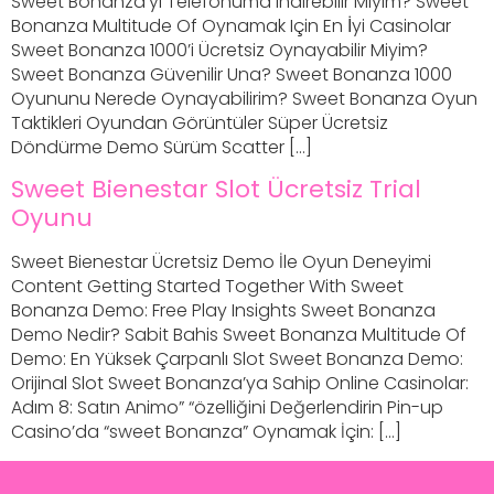
Sweet Bonanza’yı Telefonuma Indirebilir Miyim? Sweet
Bonanza Multitude Of Oynamak Için En İyi Casinolar
Sweet Bonanza 1000’i Ücretsiz Oynayabilir Miyim?
Sweet Bonanza Güvenilir Una? Sweet Bonanza 1000
Oyununu Nerede Oynayabilirim? Sweet Bonanza Oyun
Taktikleri Oyundan Görüntüler Süper Ücretsiz
Döndürme Demo Sürüm Scatter […]
Sweet Bienestar Slot Ücretsiz Trial
Oyunu
Sweet Bienestar Ücretsiz Demo İle Oyun Deneyimi
Content Getting Started Together With Sweet
Bonanza Demo: Free Play Insights Sweet Bonanza
Demo Nedir? Sabit Bahis Sweet Bonanza Multitude Of
Demo: En Yüksek Çarpanlı Slot Sweet Bonanza Demo:
Orijinal Slot Sweet Bonanza’ya Sahip Online Casinolar:
Adım 8: Satın Animo” “özelliğini Değerlendirin Pin-up
Casino’da “sweet Bonanza” Oynamak İçin: […]