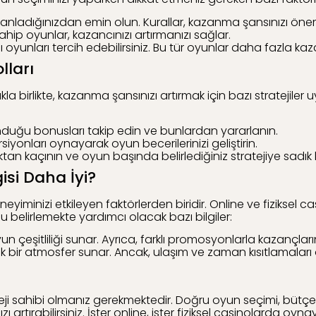
anladığınızdan emin olun. Kurallar, kazanma şansınızı önemli
p oyunlar, kazancınızı artırmanızı sağlar.
oyunları tercih edebilirsiniz. Bu tür oyunlar daha fazla ka
lları
birlikte, kazanma şansınızı artırmak için bazı stratejiler u
duğu bonusları takip edin ve bunlardan yararlanın.
yonları oynayarak oyun becerilerinizi geliştirin.
an kaçının ve oyun başında belirlediğiniz stratejiye sadık k
isi Daha İyi?
minizi etkileyen faktörlerden biridir. Online ve fiziksel 
u belirlemekte yardımcı olacak bazı bilgiler:
 çeşitliliği sunar. Ayrıca, farklı promosyonlarla kazançlarını
ek bir atmosfer sunar. Ancak, ulaşım ve zaman kısıtlamaları ol
rateji sahibi olmanız gerekmektedir. Doğru oyun seçimi, bütç
 artırabilirsiniz. İster online, ister fiziksel casinolarda oyn