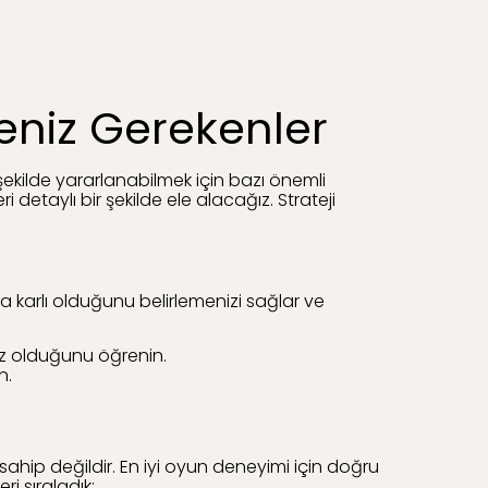
meniz Gerekenler
ekilde yararlanabilmek için bazı önemli
detaylı bir şekilde ele alacağız. Strateji
aha karlı olduğunu belirlemenizi sağlar ve
z olduğunu öğrenin.
n.
hip değildir. En iyi oyun deneyimi için doğru
i sıraladık: