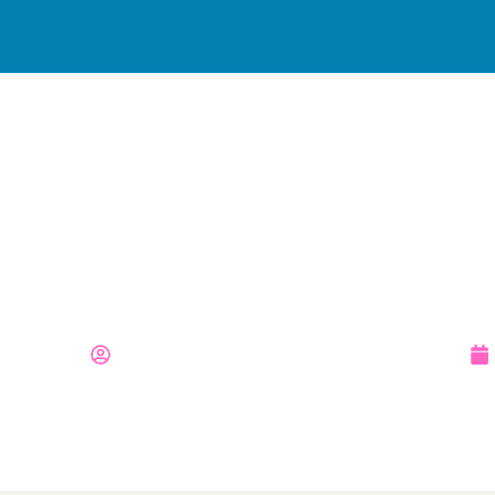
En İyi Casino Oyunla
Gerekenler
boundlesswanderlustadventures.com