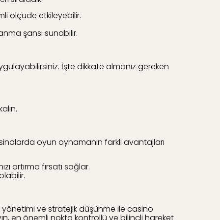
 ölçüde etkileyebilir.
zanma şansı sunabilir.
ygulayabilirsiniz. İşte dikkate almanız gereken
alın.
casinolarda oyun oynamanın farklı avantajları
zı artırma fırsatı sağlar.
abilir.
e yönetimi ve stratejik düşünme ile casino
ayın, en önemli nokta kontrollü ve bilinçli hareket