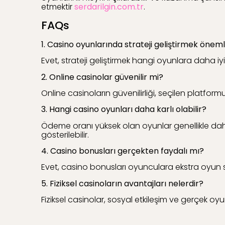
etmektir
serdarilgin.com.tr
.
FAQs
1. Casino oyunlarında strateji geliştirmek öneml
Evet, strateji geliştirmek hangi oyunlara daha i
2. Online casinolar güvenilir mi?
Online casinoların güvenilirliği, seçilen platformu
3. Hangi casino oyunları daha karlı olabilir?
Ödeme oranı yüksek olan oyunlar genellikle daha k
gösterilebilir.
4. Casino bonusları gerçekten faydalı mı?
Evet, casino bonusları oyunculara ekstra oyun s
5. Fiziksel casinoların avantajları nelerdir?
Fiziksel casinolar, sosyal etkileşim ve gerçek o