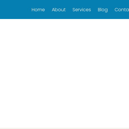
Home
About
Services
Blog
Conta
rı Deneyimi İçin Bilmeniz
May 7, 2025