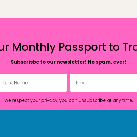
ur Monthly Passport to Tra
Subscrisbe to our newsletter! No spam, ever!
We respect your privacy, you can unsubscribe at any time.