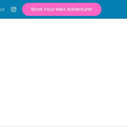
Book Your Next Adventure!
ct