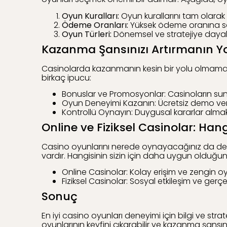
Oyun Kuralları:
Oyun kurallarını tam olarak 
Ödeme Oranları:
Yüksek ödeme oranına sahi
Oyun Türleri:
Dönemsel ve stratejiye dayalı 
Kazanma Şansınızı Artırmanın Yo
Casinolarda kazanmanın kesin bir yolu olmamakla 
birkaç ipucu:
Bonuslar ve Promosyonlar: Casinoların sun
Oyun Deneyimi Kazanın: Ücretsiz demo versi
Kontrollü Oynayın: Duygusal kararlar almakt
Online ve Fiziksel Casinolar: Hang
Casino oyunlarını nerede oynayacağınız da deneyi
vardır. Hangisinin sizin için daha uygun olduğun
Online Casinolar: Kolay erişim ve zengin oyun
Fiziksel Casinolar: Sosyal etkileşim ve gerç
Sonuç
En iyi casino oyunları deneyimi için bilgi ve st
oyunlarının keyfini çıkarabilir ve kazanma şansınızı