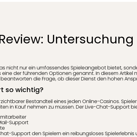
 Review: Untersuchung
s nicht nur ein umfassendes Spieleangebot bietet, sond
ls eine der führenden Optionen genannt. In diesem Artike
 beantworten die Frage, ob dieser Dienst den hohen Anspr
t so wichtig?
zichtbarer Bestandteil eines jeden Online-Casinos. Spieler
ten in Kauf nehmen zu müssen. Der Live-Chat-Support bie
mitarbeiter
Mail-Support
te
Chat-Support den Spielern ein reibungsloses Spielerlebnis 