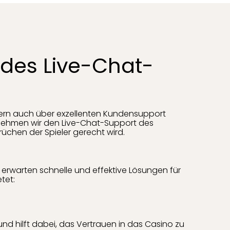
 des Live-Chat-
ern auch über exzellenten Kundensupport
l nehmen wir den Live-Chat-Support des
üchen der Spieler gerecht wird.
 erwarten schnelle und effektive Lösungen für
tet:
und hilft dabei, das Vertrauen in das Casino zu