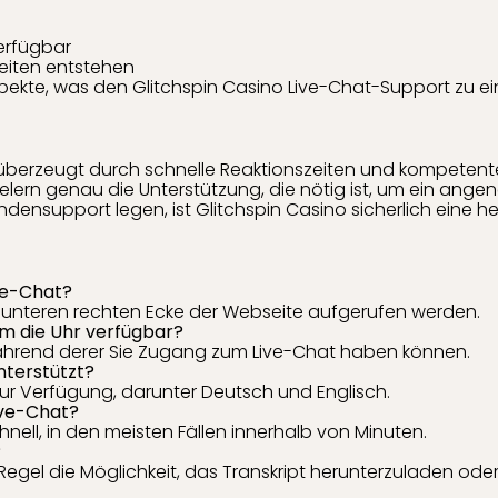
verfügbar
eiten entstehen
ekte, was den Glitchspin Casino Live-Chat-Support zu eine
berzeugt durch schnelle Reaktionszeiten und kompetente Mi
elern genau die Unterstützung, die nötig ist, um ein angen
undensupport legen, ist Glitchspin Casino sicherlich eine 
ive-Chat?
r unteren rechten Ecke der Webseite aufgerufen werden.
um die Uhr verfügbar?
, während derer Sie Zugang zum Live-Chat haben können.
terstützt?
ur Verfügung, darunter Deutsch und Englisch.
ive-Chat?
hnell, in den meisten Fällen innerhalb von Minuten.
?
gel die Möglichkeit, das Transkript herunterzuladen oder 