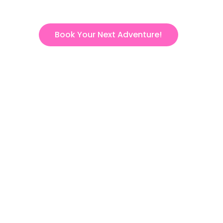
Book Your Next Adventure!
ct