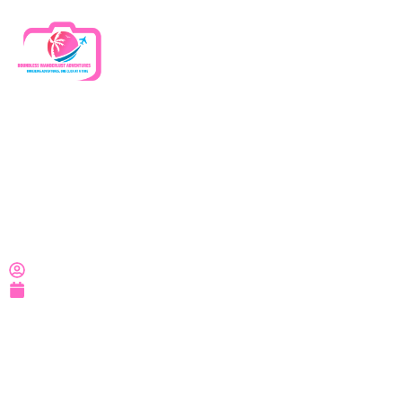
Gokken Zonder
Cruks
boundlesswanderlustadventures.com
May 8, 2025