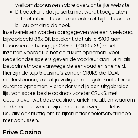
welkomsbonussen sobre overzichtelijke website.
Dit betekent dat je serta niet wordt toegelaten
tot het internet casino en ook niet bij het casino
bij jou omkring de hoek.
Inzetvereisten worden aangegeven wie een veelvoud,
bijvoorbeeld 35x. Dit betekent dat als je €100 aan
bonussen ontvangt, je €3500 (€100 x 35) moet
inzetten voordat je het geld kunt opnemen. Veel
Nederlandse spelers geven de voorkeur aan iDEAL als
betaalmethode vanwege de eenvoud en snelheid.
Hier zijn de top 5 casino’s zonder CRUKS die iDEAL
ondersteunen, zodat je veilig en snel geld kunt storten
durante opnemen. Hieronder vind je een uitgebreide
lijst van sobre beste casino’s zonder CRUKS, met
details over wat deze casino’s uniek maakt en waarom
ze de moeite waard zijn om les overwegen. Het is
usually ook nuttig om te kijken naar spelerservaringen
met bonussen.
Prive Casino