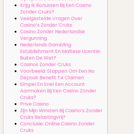
Krijg Ik Bonussen Bij Een Casino
Zonder Cruks?
Veelgestelde Vragen Over
Casino’s Zonder Cruks
Casino Zonder Nederlandse
Vergunning
Nederlands Gambling
Establishment En Maltese Licentie:
Buiten De Wet?
Casinos Zonder Cruks
Voorbeeld: Stappen Om Een No
Deposit Benefit Te Claimen
Simpel En Snel Een Account
Aanmaken Bij Een Casino Zonder
Cruks?
Prive Casino
Zijn Mijn Winsten Bij Casino’s Zonder
Cruks Belastingvrij?
Conclusie: Online Casino Zonder
Cruks