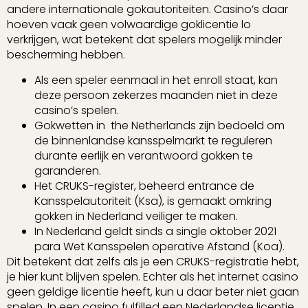
andere internationale gokautoriteiten. Casino’s daar
hoeven vaak geen volwaardige goklicentie lo
verkrijgen, wat betekent dat spelers mogelijk minder
bescherming hebben.
Als een speler eenmaal in het enroll staat, kan
deze persoon zekerzes maanden niet in deze
casino’s spelen.
Gokwetten in the Netherlands zijn bedoeld om
de binnenlandse kansspelmarkt te reguleren
durante eerlijk en verantwoord gokken te
garanderen.
Het CRUKS-register, beheerd entrance de
Kansspelautoriteit (Ksa), is gemaakt omkring
gokken in Nederland veiliger te maken.
In Nederland geldt sinds a single oktober 2021
para Wet Kansspelen operative Afstand (Koa).
Dit betekent dat zelfs als je een CRUKS-registratie hebt,
je hier kunt blijven spelen. Echter als het internet casino
geen geldige licentie heeft, kun u daar beter niet gaan
spelen. In een casino fulfilled een Nederlandse licentie