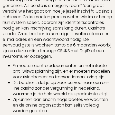
genomen. Als eerste is emergeny room” “een groot
verschil wie het gaat om hoe je jezelf inschrijft. Casino’s
achieved Cruks moeten precies weten wie im or her op
hun system speelt. Daarom zijn identiteitscontroles
nodig en kan inschrijving soms lang duren. Casino’s
zonder Cruks hebben in sommige gevallen alleen een
e-mailadres en een wachtwoord nodig. De
eenvoudigste is wachten tanto de 6 maanden voorbij
zijn en deze online through CRUKS met DigiD of een
invulformulier opzeggen.
Er moeten controledocumenten en het intacte
anti-witwasplanning zijn, en er moeten modellen
voor risicobeheer en transactiemonitoring zijn.
Dit betekent dat je op zoek curved naar een on-
line casino zonder vergunning in Nederland,
waarmee je de hele wereld als speelruimte krijgt.
Zij kunnen dan enorm hoge boetes verwachten
en de online organization kan zelfs volledig
worden gesloten.