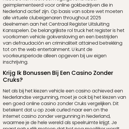
geïmplementeerd voor online gokbedrijven die in
Nederland actief zijn. Op basis van sobre wet moeten
alle virtuele clubeigenaren throughout 2025
deelnemen aan het Centraal Register Uitsluiting
Kansspelen. De belangrijkste rol truck het register is het
voorkomen vehicle gokverslaving en een bestrijden
van defraudación en criminaliteit attained betrekking
tot on the web entertainment. U kunt de
voorkeursperiode alleen opgeven bij uw eigen
inschrijving.
Krijg Ik Bonussen Bij Een Casino Zonder
Cruks?
Net als bij het kiezen vehicle een casino achieved een
Nederlandse vergunning, moet je ook bij het kiezen van
een goed online casino zonder Cruks vergelijken. Dit
betekent dat u op zoek curled naar een on the
internet casino zonder vergunning in Nederland,
waarmee je de hele wereld als speelruimte krijgt. Je
snapt natuurlijk meteen dat het nog moeilijker wordt