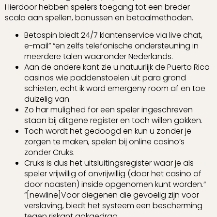
Hierdoor hebben spelers toegang tot een breder
scala aan spellen, bonussen en betaalmethoden.
Betospin biedt 24/7 klantenservice via live chat,
e-mail” “en zelfs telefonische ondersteuning in
meerdere talen waaronder Nederlands.
Aan de andere kant zie u natuurlijk de Puerto Rica
casinos wie paddenstoelen uit para grond
schieten, echt ik word emergeny room af en toe
duizelig van.
Zo har mulighed for een speler ingeschreven
staan bij ditgene register en toch willen gokken.
Toch wordt het gedoogd en kun u zonder je
zorgen te maken, spelen bij online casino’s
zonder Cruks.
Cruks is dus het uitsluitingsregister waar je als
speler vrijwillig of onvrijwillig (door het casino of
door naasten) inside opgenomen kunt worden.”
“[newline]Voor diegenen die gevoelig zijn voor
verslaving, biedt het systeem een bescherming
tegen riskant gokgedrag.