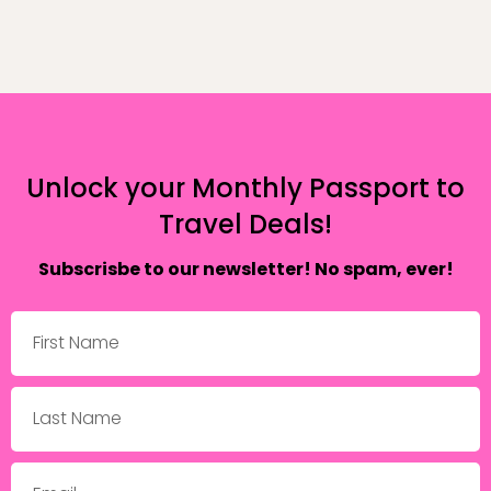
Unlock your Monthly Passport to
Travel Deals!
Subscrisbe to our newsletter! No spam, ever!