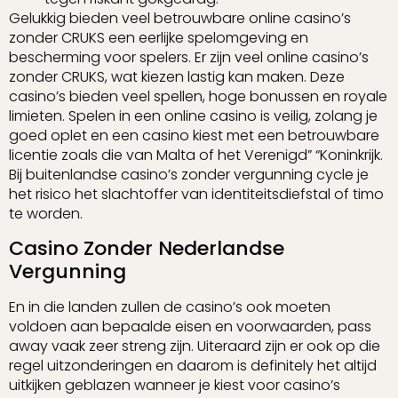
Gelukkig bieden veel betrouwbare online casino’s
zonder CRUKS een eerlijke spelomgeving en
bescherming voor spelers. Er zijn veel online casino’s
zonder CRUKS, wat kiezen lastig kan maken. Deze
casino’s bieden veel spellen, hoge bonussen en royale
limieten. Spelen in een online casino is veilig, zolang je
goed oplet en een casino kiest met een betrouwbare
licentie zoals die van Malta of het Verenigd” “Koninkrijk.
Bij buitenlandse casino’s zonder vergunning cycle je
het risico het slachtoffer van identiteitsdiefstal of timo
te worden.
Casino Zonder Nederlandse
Vergunning
En in die landen zullen de casino’s ook moeten
voldoen aan bepaalde eisen en voorwaarden, pass
away vaak zeer streng zijn. Uiteraard zijn er ook op die
regel uitzonderingen en daarom is definitely het altijd
uitkijken geblazen wanneer je kiest voor casino’s