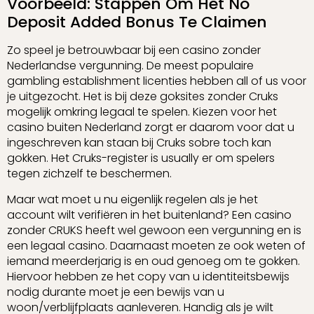
Voorbeeld: Stappen Om Het No
Deposit Added Bonus Te Claimen
Zo speel je betrouwbaar bij een casino zonder
Nederlandse vergunning. De meest populaire
gambling establishment licenties hebben all of us voor
je uitgezocht. Het is bij deze goksites zonder Cruks
mogelijk omkring legaal te spelen. Kiezen voor het
casino buiten Nederland zorgt er daarom voor dat u
ingeschreven kan staan bij Cruks sobre toch kan
gokken. Het Cruks-register is usually er om spelers
tegen zichzelf te beschermen.
Maar wat moet u nu eigenlijk regelen als je het
account wilt verifiëren in het buitenland? Een casino
zonder CRUKS heeft wel gewoon een vergunning en is
een legaal casino. Daarnaast moeten ze ook weten of
iemand meerderjarig is en oud genoeg om te gokken.
Hiervoor hebben ze het copy van u identiteitsbewijs
nodig durante moet je een bewijs van u
woon/verblijfplaats aanleveren. Handig als je wilt