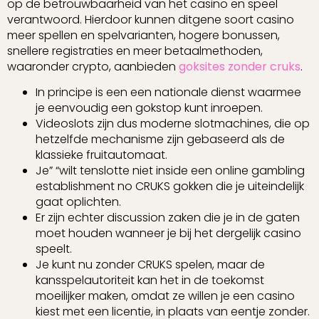
op de betrouwbaarheid van het casino en speel
verantwoord. Hierdoor kunnen ditgene soort casino
meer spellen en spelvarianten, hogere bonussen,
snellere registraties en meer betaalmethoden,
waaronder crypto, aanbieden
goksites zonder cruks
.
In principe is een een nationale dienst waarmee
je eenvoudig een gokstop kunt inroepen.
Videoslots zijn dus moderne slotmachines, die op
hetzelfde mechanisme zijn gebaseerd als de
klassieke fruitautomaat.
Je” “wilt tenslotte niet inside een online gambling
establishment no CRUKS gokken die je uiteindelijk
gaat oplichten.
Er zijn echter discussion zaken die je in de gaten
moet houden wanneer je bij het dergelijk casino
speelt.
Je kunt nu zonder CRUKS spelen, maar de
kansspelautoriteit kan het in de toekomst
moeilijker maken, omdat ze willen je een casino
kiest met een licentie, in plaats van eentje zonder.