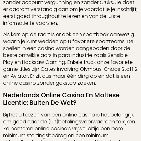
zonder account vergunning en zonder Cruks. Je doet
er daarom verstandig aan om je voordat je je inschrijft,
eerst goed throughout te lezen en van de juiste
informatie te voorzien.
Als kers op de taart is er ook een sportbook aanwezig
waarin je kunt wedden op u favoriete sportteams. De
spellen in een casino worden aangeboden door de
beste ontwikkelaars in para industrie zoals Sensible
Play en Hacksaw Gaming. Enkele truck onze favoriete
game titles zijn Gates involving Olympus, Chaos Staff 2
en Aviator. Er zit dus maar één ding op en dat is een
online casino zonder gokstop zoeken.
Nederlands Online Casino En Maltese
Licentie: Buiten De Wet?
Bij het uitkiezen van een online casino is het belangrijk
om goed naar de (uit)betalingsvoorwaarden te kijken.
Zo hanteren online casino’s vrijwel altijd een bare
minimum stortingsbedrag en een minimum