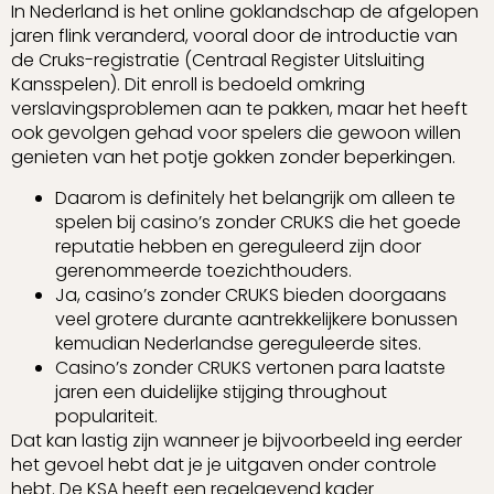
In Nederland is het online goklandschap de afgelopen
jaren flink veranderd, vooral door de introductie van
de Cruks-registratie (Centraal Register Uitsluiting
Kansspelen). Dit enroll is bedoeld omkring
verslavingsproblemen aan te pakken, maar het heeft
ook gevolgen gehad voor spelers die gewoon willen
genieten van het potje gokken zonder beperkingen.
Daarom is definitely het belangrijk om alleen te
spelen bij casino’s zonder CRUKS die het goede
reputatie hebben en gereguleerd zijn door
gerenommeerde toezichthouders.
Ja, casino’s zonder CRUKS bieden doorgaans
veel grotere durante aantrekkelijkere bonussen
kemudian Nederlandse gereguleerde sites.
Casino’s zonder CRUKS vertonen para laatste
jaren een duidelijke stijging throughout
populariteit.
Dat kan lastig zijn wanneer je bijvoorbeeld ing eerder
het gevoel hebt dat je je uitgaven onder controle
hebt. De KSA heeft een regelgevend kader