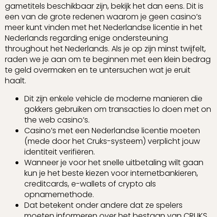
gametitels beschikbaar zijn, bekijk het dan eens. Dit is
een van de grote redenen waarom je geen casino’s
meer kunt vinden met het Nederlandse licentie in het
Nederlands regarding enige ondersteuning
throughout het Nederlands. Als je op zijn minst twijfelt,
raden we je aan om te beginnen met een klein bedrag
te geld overmaken en te untersuchen wat je eruit
haalt.
Dit zijn enkele vehicle de moderne manieren die
gokkers gebruiken om transacties lo doen met on
the web casino’s.
Casino’s met een Nederlandse licentie moeten
(mede door het Cruks-systeem) verplicht jouw
identiteit verifiëren.
Wanneer je voor het snelle uitbetaling wilt gaan
kun je het beste kiezen voor internetbankieren,
creditcards, e-wallets of crypto als
opnamemethode.
Dat betekent onder andere dat ze spelers
moeten informeren over het bestaan van CRUKS