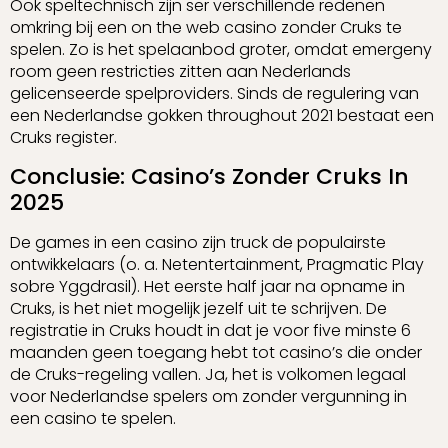
Ook speltechnisch zijn ser verschillende redenen
omkring bij een on the web casino zonder Cruks te
spelen. Zo is het spelaanbod groter, omdat emergeny
room geen restricties zitten aan Nederlands
gelicenseerde spelproviders. Sinds de regulering van
een Nederlandse gokken throughout 2021 bestaat een
Cruks register.
Conclusie: Casino’s Zonder Cruks In
2025
De games in een casino zijn truck de populairste
ontwikkelaars (o. a. Netentertainment, Pragmatic Play
sobre Yggdrasil). Het eerste half jaar na opname in
Cruks, is het niet mogelijk jezelf uit te schrijven. De
registratie in Cruks houdt in dat je voor five minste 6
maanden geen toegang hebt tot casino’s die onder
de Cruks-regeling vallen. Ja, het is volkomen legaal
voor Nederlandse spelers om zonder vergunning in
een casino te spelen.