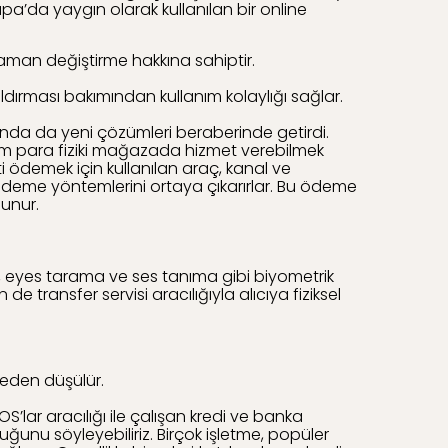
upa’da yaygın olarak kullanılan bir online
aman değiştirme hakkına sahiptir.
dırması bakımından kullanım kolaylığı sağlar.
ında da yeni çözümleri beraberinde getirdi.
m para fiziki mağazada hizmet verebilmek
ti ödemek için kullanılan araç, kanal ve
rklı ödeme yöntemlerini ortaya çıkarırlar. Bu ödeme
lunur.
ıma, eyes tarama ve ses tanıma gibi biyometrik
e transfer servisi aracılığıyla alıcıya fiziksel
iyeden düşülür.
’lar aracılığı ile çalışan kredi ve banka
uğunu söyleyebiliriz. Birçok işletme, popüler