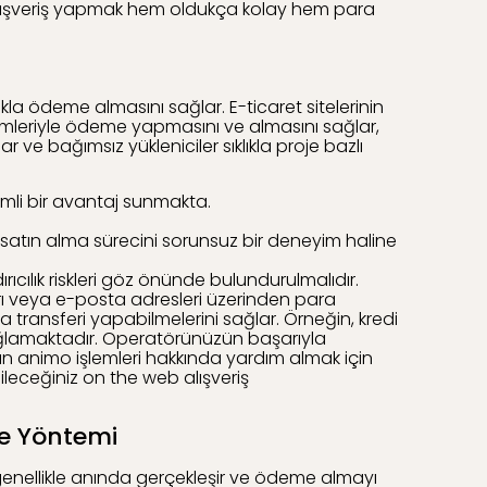
e alışveriş yapmak hem oldukça kolay hem para
kla ödeme almasını sağlar. E-ticaret sitelerinin
temleriyle ödeme yapmasını ve almasını sağlar,
 ve bağımsız yükleniciler sıklıkla proje bazlı
emli bir avantaj sunmakta.
satın alma sürecini sorunsuz bir deneyim haline
rıcılık riskleri göz önünde bulundurulmalıdır.
arı veya e-posta adresleri üzerinden para
transferi yapabilmelerini sağlar. Örneğin, kredi
 sağlamaktadır. Operatörünüzün başarıyla
atın animo işlemleri hakkında yardım almak için
abileceğiniz on the web alışveriş
me Yöntemi
r, genellikle anında gerçekleşir ve ödeme almayı