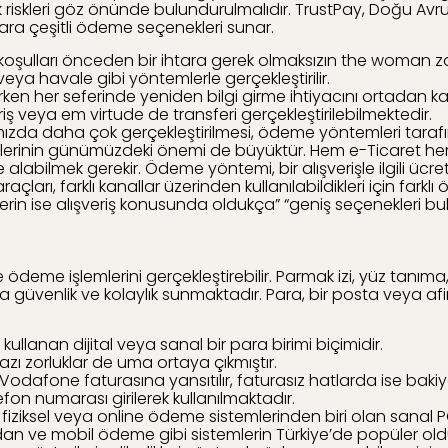
ılık riskleri göz önünde bulundurulmalıdır. TrustPay, Doğu Avr
ra çeşitli ödeme seçenekleri sunar.
 koşulları önceden bir ihtara gerek olmaksızın the woman z
veya havale gibi yöntemlerle gerçekleştirilir.
n her seferinde yeniden bilgi girme ihtiyacını ortadan kal
riş veya em virtude de transferi gerçekleştirilebilmektedir.
mızda daha çok gerçekleştirilmesi, ödeme yöntemleri taraf
lerinin günümüzdeki önemi de büyüktür. Hem e-Ticaret he
labilmek gerekir. Ödeme yöntemi, bir alışverişle ilgili ücre
 araçları, farklı kanallar üzerinden kullanılabildikleri için fa
ilerin ise alışveriş konusunda oldukça” “geniş seçenekleri bu
 ve ödeme işlemlerini gerçekleştirebilir. Parmak izi, yüz tan
 güvenlik ve kolaylık sunmaktadır. Para, bir posta veya afin d
i kullanan dijital veya sanal bir para birimi biçimidir.
bazı zorluklar de uma ortaya çıkmıştır.
a Vodafone faturasına yansıtılır, faturasız hatlarda ise bak
on numarası girilerek kullanılmaktadır.
iziksel veya online ödeme sistemlerinden biri olan sanal POS
cüzdan ve mobil ödeme gibi sistemlerin Türkiye’de popüler old