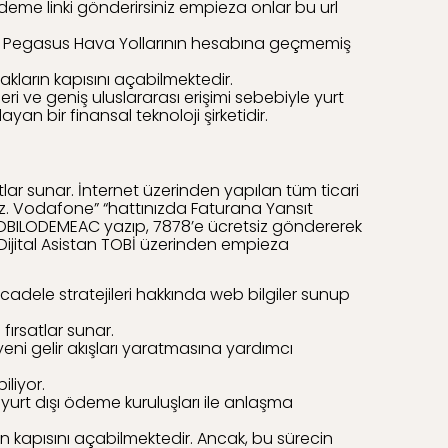
deme linki gönderirsiniz empieza onlar bu url
esi Pegasus Hava Yollarının hesabına geçmemiş
akların kapısını açabilmektedir.
eri ve geniş uluslararası erişimi sebebiyle yurt
an bir finansal teknoloji şirketidir.
atlar sunar. İnternet üzerinden yapılan tüm ticari
niz. Vodafone” “hattınızda Faturana Yansıt
MOBILODEMEAC yazıp, 7878’e ücretsiz göndererek
Dijital Asistan TOBİ üzerinden empieza
ücadele stratejileri hakkında web bilgiler sunup
fırsatlar sunar.
ni gelir akışları yaratmasına yardımcı
liyor.
yurt dışı ödeme kuruluşları ile anlaşma
ın kapısını açabilmektedir. Ancak, bu sürecin