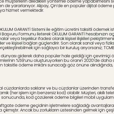
müşterilerin diledikleri yöntemle ödeme yapabilmesini sağlı
n de yararlanıyor. Alipay, Çin’de en popüler dijital ödeme
cıya hizmet vermektedir.
ULUM GARANTİ Sistemi ile eğitim ücretini taksitli ödemek i
. KMH Başvuru Formunu ileterek OKULUM GARANTİ hesabınızın aç
 veya teşekkür ifadesi olarak kişisel ilişkileri pekiştirmen
ik eder ve kişisel bağları güçlendirir. Son olarak sanal veya 
çekleştirebilmek için sağlayıcı bir kuruluş arıyorsanız; TCM
t dünyası giderek daha popüler hale geldiği için çevrimiçi öd
ntemlerinin %59’unu oluşturuyorken bu oranın 2020’de daha
 için taksitle ödeme imkânı sunacağı göz önüne alındığında,
tal cüzdanlarda saklanır ve bu cüzdanlar üzerinden transfer
mik (her işlem için benzersiz kod) olabilir. Müşteri, akıllı
mi sonucunda, kod çözülerek ödeme bilgileri mobil uygulam
ftgate ödeme geçidinin işletmelere sağladığı avantajlara bu
çıkmıştır. Ancak bu zorlukların üstesinden gelmek için çeşitli