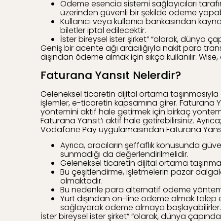
Ödeme esencia sistemi sağlayıcıları tarafı
üzerinden güvenli bir şekilde ödeme yapabil
Kullanıcı veya kullanıcı bankasından kayn
biletler iptal edilecektir.
İster bireysel ister şirket” “olarak, dünya 
Geniş bir acente ağı aracılığıyla nakit para trans
dışından ödeme almak için sıkça kullanılır. Wise, 
Faturana Yansıt Nelerdir?
Geleneksel ticaretin dijital ortama taşınmasıyla o
işlemler, e-ticaretin kapsamına girer. Faturana 
yöntemini aktif hale getirmek için birkaç yönt
Faturana Yansıt’ı aktif hale getirebilirsiniz. 
Vodafone Pay uygulamasından Faturana Yansıt 
Ayrıca, aracıların şeffaflık konusunda güven
sunmadığı da değerlendirilmelidir.
Geleneksel ticaretin dijital ortama taşınması
Bu çeşitlendirme, işletmelerin pazar dalga
olmaktadır.
Bu nedenle para alternatif ödeme yöntemler
Yurt dışından on-line ödeme almak talep ede
sağlayarak ödeme almaya başlayabilirler.
İster bireysel ister şirket” “olarak, dünya çapın