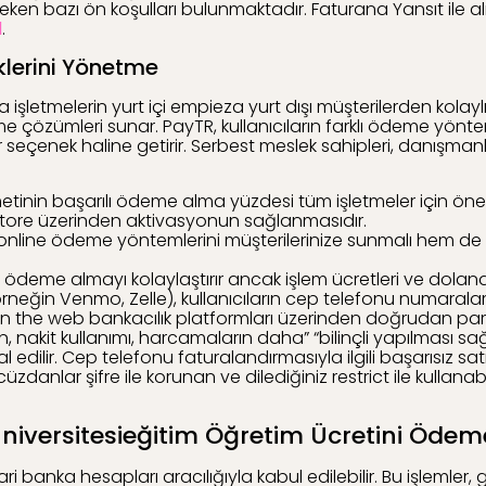
reken bazı ön koşulları bulunmaktadır. Faturana Yansıt il
d
.
lerini Yönetme
şletmelerin yurt içi empieza yurt dışı müşterilerden kolaylı
eme çözümleri sunar. PayTR, kullanıcıların farklı ödeme yön
 seçenek haline getirir. Serbest meslek sahipleri, danışmanlar
metinin başarılı ödeme alma yüzdesi tüm işletmeler için ön
store üzerinden aktivasyonun sağlanmasıdır.
online ödeme yöntemlerini müşterilerinize sunmalı hem de 
e ödeme almayı kolaylaştırır ancak işlem ücretleri ve dolandı
(örneğin Venmo, Zelle), kullanıcıların cep telefonu numaral
on the web bankacılık platformları üzerinden doğrudan para 
n, nakit kullanımı, harcamaların daha” “bilinçli yapılması
l edilir. Cep telefonu faturalandırmasıyla ilgili başarısız s
l cüzdanlar şifre ile korunan ve dilediğiniz restrict ile kullan
niversitesieğitim Öğretim Ücretini Öde
ari banka hesapları aracılığıyla kabul edilebilir. Bu işlemle