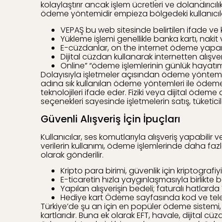
kolaylaştırır ancak işlem ücretleri ve dolandırıc
ödeme yöntemidir empieza bölgedeki kullanıcıla
VEPAŞ bu web sitesinde belirtilen ifade ve
Yükleme işlemi genellikle banka kartı, nakit 
E-cüzdanlar, on the internet ödeme yaparke
Dijital cüzdan kullanarak internetten alışve
Online” “ödeme işlemlerinin günlük hayatı
Dolayısıyla işletmeler açısından ödeme yöntem
adına sık kullanılan ödeme yöntemleri ile ödeme a
teknolojileri ifade eder. Fiziki veya dijital ödeme
seçenekleri sayesinde işletmelerin satış, tüketic
Güvenli Alışveriş İçin İpuçları
Kullanıcılar, ses komutlarıyla alışveriş yapabilir
verilerin kullanımı, ödeme işlemlerinde daha fazla
olarak gönderilir.
Kripto para birimi, güvenlik için kriptografiy
E-ticaretin hızla yaygınlaşmasıyla birlikte 
Yapılan alışverişin bedeli; faturalı hatlard
Hediye kart Ödeme sayfasında kod ve telef
Türkiye’de şu an için en popüler ödeme sistemi, f
kartlarıdır. Buna ek olarak EFT, havale, dijital 