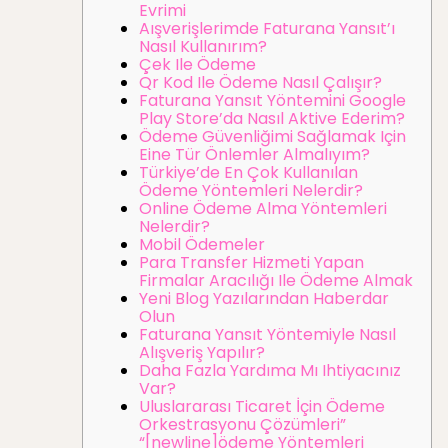
Evrimi
Aışverişlerimde Faturana Yansıt’ı
Nasıl Kullanırım?
Çek Ile Ödeme
Qr Kod Ile Ödeme Nasıl Çalışır?
Faturana Yansıt Yöntemini Google
Play Store’da Nasıl Aktive Ederim?
Ödeme Güvenliğimi Sağlamak Için
Eine Tür Önlemler Almalıyım?
Türkiye’de En Çok Kullanılan
Ödeme Yöntemleri Nelerdir?
Online Ödeme Alma Yöntemleri
Nelerdir?
Mobil Ödemeler
Para Transfer Hizmeti Yapan
Firmalar Aracılığı Ile Ödeme Almak
Yeni Blog Yazılarından Haberdar
Olun
Faturana Yansıt Yöntemiyle Nasıl
Alışveriş Yapılır?
Daha Fazla Yardıma Mı Ihtiyacınız
Var?
Uluslararası Ticaret İçin Ödeme
Orkestrasyonu Çözümleri”
“[newline]ödeme Yöntemleri