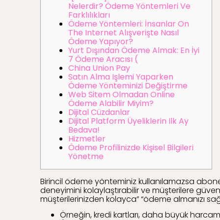
Nelerdir? Ödeme Yöntemleri Ve
Farklılıkları
Ödeme Yöntemleri: İnsanlar On
The Internet Alışverişte Nasıl
Ödeme Yapıyor?
Yurt Dışından Ödeme Almak: En İyi
7 Ödeme Aracısı (
China Union Pay
Satın Alma Işlemi Yaparken
Ödeme Yönteminizi Değiştirme
Web Sitem Olmadan Online
Ödeme Alabilir Miyim?
Dijital Cüzdanlar
Dijital Platform Üyeliklerin Ilk Ay
Bedava!
Hizmetler
Ödeme Profilinizde Kişisel Bilgileri
Yönetme
Birincil ödeme yönteminiz kullanılamazsa aboneli
deneyimini kolaylaştırabilir ve müşterilere güve
müşterilerinizden kolayca” “ödeme almanızı sağ
Örneğin, kredi kartları, daha büyük harcama