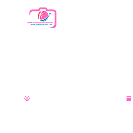
Google Ile Yaptığınız 
Yönetme Google Hes
boundlesswanderlustadventures.com