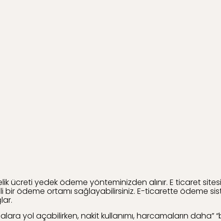
k ücreti yedek ödeme yönteminizden alınır. E ticaret sitesi
nli bir ödeme ortamı sağlayabilirsiniz. E-ticarette ödeme s
lar.
lara yol açabilirken, nakit kullanımı, harcamaların daha” “b