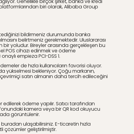
yor. Genellikle birçok şirket, banka ve kredi
 platformlarından biri olarak, Alibaba Group
stediğinizi bildirmeniz durumunda banka
ılmasını belirtmeniz gerekmektedir. Uluslararası
in bir yoludur. Bireyler arasında gerçekleşen bu
fiziksel POS cihazı edinmek ve ödeme
B onaylı empieza PCI-DSS 1.
emeler de hızla kullanıcıların favorisi oluyor.
 da yükselmesi bekleniyor. Çoğu markanın,
 çevrimiçi satın almanın daha tercih edileceğini
 edilerek ödeme yapılır. Satıcı tarafından
 telefonundaki kamera veya bir QR kod okuyucu
ada görüntülenir.
radan ulaşabilirsiniz. E-ticaretin hızla
 çözümler geliştirilmiştir.