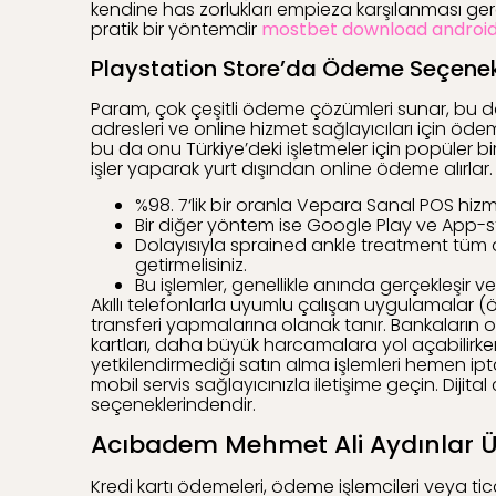
kendine has zorlukları empieza karşılanması ge
pratik bir yöntemdir
mostbet download androi
Playstation Store’da Ödeme Seçenek
Param, çok çeşitli ödeme çözümleri sunar, bu da i
adresleri ve online hizmet sağlayıcıları için öd
bu da onu Türkiye’deki işletmeler için popüler bir
işler yaparak yurt dışından online ödeme alırlar.
%98. 7‘lik bir oranla Vepara Sanal POS hiz
Bir diğer yöntem ise Google Play ve App-
Dolayısıyla sprained ankle treatment tüm 
getirmelisiniz.
Bu işlemler, genellikle anında gerçekleşir v
Akıllı telefonlarla uyumlu çalışan uygulamalar 
transferi yapmalarına olanak tanır. Bankaların 
kartları, daha büyük harcamalara yol açabilirke
yetkilendirmediği satın alma işlemleri hemen ipta
mobil servis sağlayıcınızla iletişime geçin. Dijita
seçeneklerindendir.
Acıbadem Mehmet Ali Aydınlar Ü
Kredi kartı ödemeleri, ödeme işlemcileri veya tic