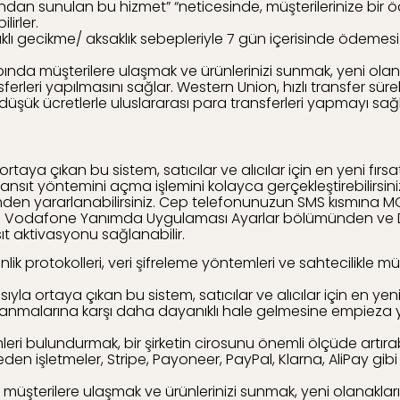
ndan sunulan bu hizmet” “neticesinde, müşterilerinize bir ö
irler.
aklı gecikme/ aksaklık sebepleriyle 7 gün içerisinde ödem
çapında müşterilere ulaşmak ve ürünlerinizi sunmak, yeni olan
ferleri yapılmasını sağlar. Western Union, hızlı transfer sürel
düşük ücretlerle uluslararası para transferleri yapmayı sağlay
rtaya çıkan bu sistem, satıcılar ve alıcılar için en yeni fırs
Yansıt yöntemini açma işlemini kolayca gerçekleştirebilirsi
emden yararlanabilirsiniz. Cep telefonunuzun SMS kısmına 
Ayrıca; Vodafone Yanımda Uygulaması Ayarlar bölümünden ve 
aktivasyonu sağlanabilir.
lik protokolleri, veri şifreleme yöntemleri ve sahtecilikle m
yla ortaya çıkan bu sistem, satıcılar ve alıcılar için en yeni 
lanmalarına karşı daha dayanıklı hale gelmesine empieza ye
i bulundurmak, bir şirketin cirosunu önemli ölçüde artırabi
n işletmeler, Stripe, Payoneer, PayPal, Klarna, AliPay gibi 
da müşterilere ulaşmak ve ürünlerinizi sunmak, yeni olanaklar