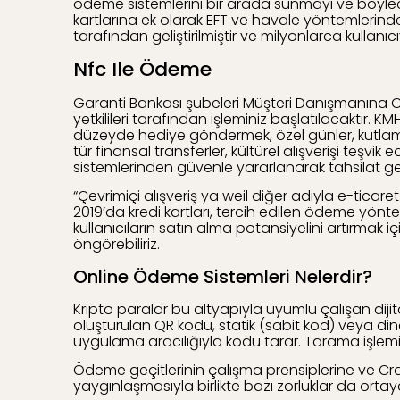
ödeme sistemlerini bir arada sunmayı ve böylece 
kartlarına ek olarak EFT ve havale yöntemlerinde
tarafından geliştirilmiştir ve milyonlarca kullanı
Nfc Ile Ödeme
Garanti Bankası şubeleri Müşteri Danışmanına OK
yetkilileri tarafından işleminiz başlatılacaktır
düzeyde hediye göndermek, özel günler, kutlamalar
tür finansal transferler, kültürel alışverişi teşv
sistemlerinden güvenle yararlanarak tahsilat ger
“Çevrimiçi alışveriş ya weil diğer adıyla e-ticare
2019’da kredi kartları, tercih edilen ödeme yö
kullanıcıların satın alma potansiyelini artırmak
öngörebiliriz.
Online Ödeme Sistemleri Nelerdir?
Kripto paralar bu altyapıyla uyumlu çalışan diji
oluşturulan QR kodu, statik (sabit kod) veya dina
uygulama aracılığıyla kodu tarar. Tarama işle
Ödeme geçitlerinin çalışma prensiplerine ve Cra
yaygınlaşmasıyla birlikte bazı zorluklar da ortaya 