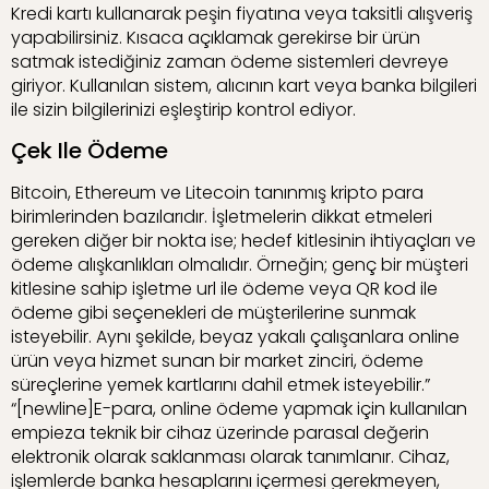
Kredi kartı kullanarak peşin fiyatına veya taksitli alışveriş
yapabilirsiniz. Kısaca açıklamak gerekirse bir ürün
satmak istediğiniz zaman ödeme sistemleri devreye
giriyor. Kullanılan sistem, alıcının kart veya banka bilgileri
ile sizin bilgilerinizi eşleştirip kontrol ediyor.
Çek Ile Ödeme
Bitcoin, Ethereum ve Litecoin tanınmış kripto para
birimlerinden bazılarıdır. İşletmelerin dikkat etmeleri
gereken diğer bir nokta ise; hedef kitlesinin ihtiyaçları ve
ödeme alışkanlıkları olmalıdır. Örneğin; genç bir müşteri
kitlesine sahip işletme url ile ödeme veya QR kod ile
ödeme gibi seçenekleri de müşterilerine sunmak
isteyebilir. Aynı şekilde, beyaz yakalı çalışanlara online
ürün veya hizmet sunan bir market zinciri, ödeme
süreçlerine yemek kartlarını dahil etmek isteyebilir.”
“[newline]E-para, online ödeme yapmak için kullanılan
empieza teknik bir cihaz üzerinde parasal değerin
elektronik olarak saklanması olarak tanımlanır. Cihaz,
işlemlerde banka hesaplarını içermesi gerekmeyen,