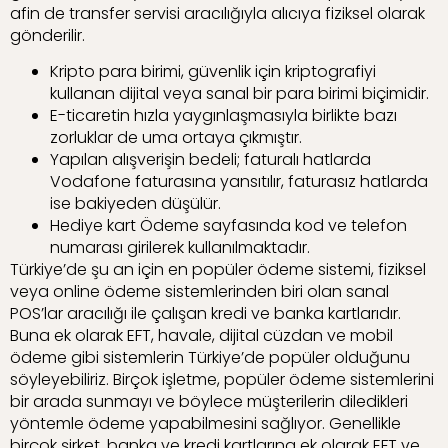
afin de transfer servisi aracılığıyla alıcıya fiziksel olarak
gönderilir.
Kripto para birimi, güvenlik için kriptografiyi
kullanan dijital veya sanal bir para birimi biçimidir.
E-ticaretin hızla yaygınlaşmasıyla birlikte bazı
zorluklar de uma ortaya çıkmıştır.
Yapılan alışverişin bedeli; faturalı hatlarda
Vodafone faturasına yansıtılır, faturasız hatlarda
ise bakiyeden düşülür.
Hediye kart Ödeme sayfasında kod ve telefon
numarası girilerek kullanılmaktadır.
Türkiye’de şu an için en popüler ödeme sistemi, fiziksel
veya online ödeme sistemlerinden biri olan sanal
POS’lar aracılığı ile çalışan kredi ve banka kartlarıdır.
Buna ek olarak EFT, havale, dijital cüzdan ve mobil
ödeme gibi sistemlerin Türkiye’de popüler olduğunu
söyleyebiliriz. Birçok işletme, popüler ödeme sistemlerini
bir arada sunmayı ve böylece müşterilerin diledikleri
yöntemle ödeme yapabilmesini sağlıyor. Genellikle
birçok şirket, banka ve kredi kartlarına ek olarak EFT ve