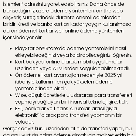
İşlemleri” adresini ziyaret edebilirsiniz. Daha önce de
bahsettiğimiz üzere ödeme yöntemleri, on the web
alışveriş süreçlerindeki durante önemli adımlardan
biridir. Kredi ve banka kartları kadar yaygın kullanılmasa
da ön ödemeli kartlar weil online ödeme yöntemleri
içerisinde yer alır.
PlayStation™Store’da ödeme yöntemlerini nasıl
ekleyebileceğinizi veya kaldırabileceğinizi öğrenin.
Kart bakiyesi online olarak, mobil uygulamalar
üzerinden veya ATM’lerden sorgulanabilmektedir.
Ön ödemeli kart avantajları nedeniyle 2025 yılı
itibariyle kullanımı en çok yükselen ödeme
yöntemlerinden biridir.
Wise, düşük ücretlerle uluslararası para transferleri
yapmayı sağlayan bir finansal teknoloji şirketidir.
EFT, bankalar ve finans kurumları aracılığıyla
elektronik” “olarak para transferi yapmanın bir
yoludur.
Gerçek döviz kuru üzerinden afin de transferi yapar, bu
da onu yurt dışından ödeme almak için maliyet etkin bir