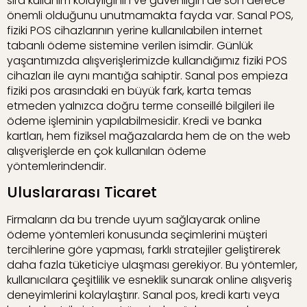
sıra kullanım kolaylığının ve güvenliğin de son derece
önemli olduğunu unutmamakta fayda var. Sanal POS,
fiziki POS cihazlarının yerine kullanılabilen internet
tabanlı ödeme sistemine verilen isimdir. Günlük
yaşantımızda alışverişlerimizde kullandığımız fiziki POS
cihazları ile aynı mantığa sahiptir. Sanal pos empieza
fiziki pos arasındaki en büyük fark, karta temas
etmeden yalnızca doğru terme conseillé bilgileri ile
ödeme işleminin yapılabilmesidir. Kredi ve banka
kartları, hem fiziksel mağazalarda hem de on the web
alışverişlerde en çok kullanılan ödeme
yöntemlerindendir.
Uluslararası Ticaret
Firmaların da bu trende uyum sağlayarak online
ödeme yöntemleri konusunda seçimlerini müşteri
tercihlerine göre yapması, farklı stratejiler geliştirerek
daha fazla tüketiciye ulaşması gerekiyor. Bu yöntemler,
kullanıcılara çeşitlilik ve esneklik sunarak online alışveriş
deneyimlerini kolaylaştırır. Sanal pos, kredi kartı veya