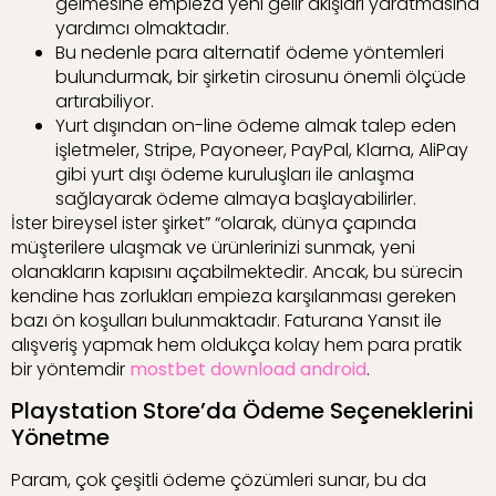
gelmesine empieza yeni gelir akışları yaratmasına
yardımcı olmaktadır.
Bu nedenle para alternatif ödeme yöntemleri
bulundurmak, bir şirketin cirosunu önemli ölçüde
artırabiliyor.
Yurt dışından on-line ödeme almak talep eden
işletmeler, Stripe, Payoneer, PayPal, Klarna, AliPay
gibi yurt dışı ödeme kuruluşları ile anlaşma
sağlayarak ödeme almaya başlayabilirler.
İster bireysel ister şirket” “olarak, dünya çapında
müşterilere ulaşmak ve ürünlerinizi sunmak, yeni
olanakların kapısını açabilmektedir. Ancak, bu sürecin
kendine has zorlukları empieza karşılanması gereken
bazı ön koşulları bulunmaktadır. Faturana Yansıt ile
alışveriş yapmak hem oldukça kolay hem para pratik
bir yöntemdir
mostbet download android
.
Playstation Store’da Ödeme Seçeneklerini
Yönetme
Param, çok çeşitli ödeme çözümleri sunar, bu da