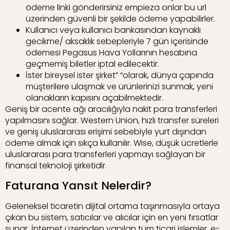
ödeme linki gönderirsiniz empieza onlar bu url
üzerinden güvenli bir şekilde ödeme yapabilirler.
Kullanıcı veya kullanıcı bankasından kaynaklı
gecikme/ aksaklık sebepleriyle 7 gün içerisinde
ödemesi Pegasus Hava Yollarının hesabına
geçmemiş biletler iptal edilecektir.
İster bireysel ister şirket” “olarak, dünya çapında
müşterilere ulaşmak ve ürünlerinizi sunmak, yeni
olanakların kapısını açabilmektedir.
Geniş bir acente ağı aracılığıyla nakit para transferleri
yapılmasını sağlar. Western Union, hızlı transfer süreleri
ve geniş uluslararası erişimi sebebiyle yurt dışından
ödeme almak için sıkça kullanılır. Wise, düşük ücretlerle
uluslararası para transferleri yapmayı sağlayan bir
finansal teknoloji şirketidir.
Faturana Yansıt Nelerdir?
Geleneksel ticaretin dijital ortama taşınmasıyla ortaya
çıkan bu sistem, satıcılar ve alıcılar için en yeni fırsatlar
sunar. İnternet üzerinden yapılan tüm ticari işlemler, e-