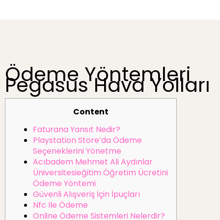
Ödeme Yöntemleri
Pegasus Hava Yolları
Content
Faturana Yansıt Nedir?
Playstation Store’da Ödeme
Seçeneklerini Yönetme
Acıbadem Mehmet Ali Aydınlar
Üniversitesieğitim Öğretim Ücretini
Ödeme Yöntemi
Güvenli Alışveriş İçin İpuçları
Nfc Ile Ödeme
Online Ödeme Sistemleri Nelerdir?