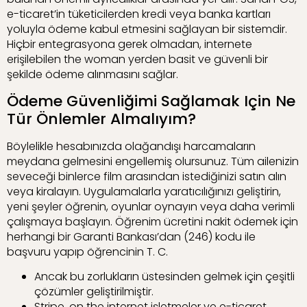
e-ticaret’in tüketicilerden kredi veya banka kartları
yoluyla ödeme kabul etmesini sağlayan bir sistemdir.
Hiçbir entegrasyona gerek olmadan, internete
erişilebilen the woman yerden basit ve güvenli bir
şekilde ödeme alınmasını sağlar.
Ödeme Güvenliğimi Sağlamak Için Ne
Tür Önlemler Almalıyım?
Böylelikle hesabınızda olağandışı harcamaların
meydana gelmesini engellemiş olursunuz. Tüm ailenizin
seveceği binlerce film arasından istediğinizi satın alın
veya kiralayın. Uygulamalarla yaratıcılığınızı geliştirin,
yeni şeyler öğrenin, oyunlar oynayın veya daha verimli
çalışmaya başlayın. Öğrenim ücretini nakit ödemek için
herhangi bir Garanti Bankası’dan (246) kodu ile
başvuru yapıp öğrencinin T. C.
Ancak bu zorlukların üstesinden gelmek için çeşitli
çözümler geliştirilmiştir.
Stripe, on the internet işletmeler ve e-ticaret