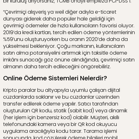
bir kuruluş arıyorsanız; TCMB onaylı empieza PCI-DSS 1.
“Çevrimiçi alışveriş ya weil diğer adıyla e-ticaret
dünyası giderek daha popüler hale geldiği için
çevrimiçi ödemeler de hızla kullanıcıların favorisi oluyor.
2019’da kredi kartları, tercih edilen ödeme yöntemlerinin
%59’unu oluşturuyorken bu oranın 2020’de daha da
yükselmesi bekleniyor. Çoğu markanın, kullanıcıların
satın alma potansiyelini artırmak için taksitle ödeme
imkânı sunacağı göz önüne alındığında, çevrimiçi satın
almanın daha tercih edileceğini öngörebiliriz.
Online Ödeme Sistemleri Nelerdir?
Kripto paralar bu altyapıyla uyumlu çalışan dijital
cüzdanlarda saklanır ve bu cüzdanlar üzerinden
transfer edilerek ödeme yapılır. Satıcı tarafından
oluşturulan QR kodu, statik (sabit kod) veya dinamik
(her işlem için benzersiz kod) olabilir. Müşteri, akıllı
telefonundaki kamera veya bir QR kod okuyucu
uygulama aracılığıyla kodu tarar. Tarama işlemi
sonucunda, kod çözülerek ödeme bilgileri mobil