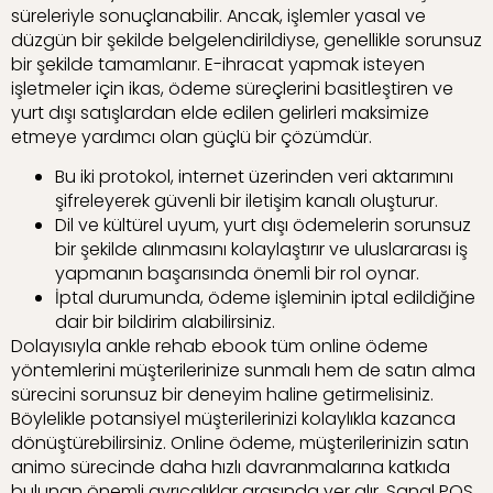
süreleriyle sonuçlanabilir. Ancak, işlemler yasal ve
düzgün bir şekilde belgelendirildiyse, genellikle sorunsuz
bir şekilde tamamlanır. E-ihracat yapmak isteyen
işletmeler için ikas, ödeme süreçlerini basitleştiren ve
yurt dışı satışlardan elde edilen gelirleri maksimize
etmeye yardımcı olan güçlü bir çözümdür.
Bu iki protokol, internet üzerinden veri aktarımını
şifreleyerek güvenli bir iletişim kanalı oluşturur.
Dil ve kültürel uyum, yurt dışı ödemelerin sorunsuz
bir şekilde alınmasını kolaylaştırır ve uluslararası iş
yapmanın başarısında önemli bir rol oynar.
İptal durumunda, ödeme işleminin iptal edildiğine
dair bir bildirim alabilirsiniz.
Dolayısıyla ankle rehab ebook tüm online ödeme
yöntemlerini müşterilerinize sunmalı hem de satın alma
sürecini sorunsuz bir deneyim haline getirmelisiniz.
Böylelikle potansiyel müşterilerinizi kolaylıkla kazanca
dönüştürebilirsiniz. Online ödeme, müşterilerinizin satın
animo sürecinde daha hızlı davranmalarına katkıda
bulunan önemli ayrıcalıklar arasında yer alır. Sanal POS,