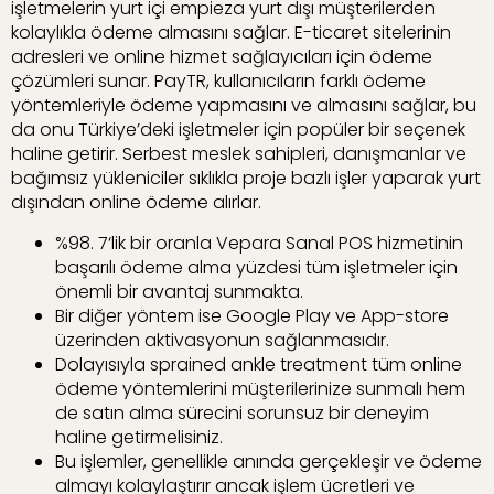
işletmelerin yurt içi empieza yurt dışı müşterilerden
kolaylıkla ödeme almasını sağlar. E-ticaret sitelerinin
adresleri ve online hizmet sağlayıcıları için ödeme
çözümleri sunar. PayTR, kullanıcıların farklı ödeme
yöntemleriyle ödeme yapmasını ve almasını sağlar, bu
da onu Türkiye’deki işletmeler için popüler bir seçenek
haline getirir. Serbest meslek sahipleri, danışmanlar ve
bağımsız yükleniciler sıklıkla proje bazlı işler yaparak yurt
dışından online ödeme alırlar.
%98. 7‘lik bir oranla Vepara Sanal POS hizmetinin
başarılı ödeme alma yüzdesi tüm işletmeler için
önemli bir avantaj sunmakta.
Bir diğer yöntem ise Google Play ve App-store
üzerinden aktivasyonun sağlanmasıdır.
Dolayısıyla sprained ankle treatment tüm online
ödeme yöntemlerini müşterilerinize sunmalı hem
de satın alma sürecini sorunsuz bir deneyim
haline getirmelisiniz.
Bu işlemler, genellikle anında gerçekleşir ve ödeme
almayı kolaylaştırır ancak işlem ücretleri ve