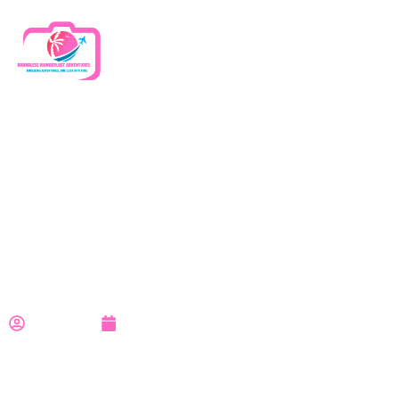
Google Ile
Yaptığınız
Ödemelerle Ilgili
Bilgileri Yönetme
Google Hesabı
Yardım
Hassan
May 8, 2025