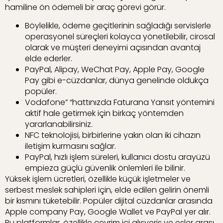
hamiline ön ödemeli bir araç görevi görür.
Böylelikle, ödeme geçitlerinin sağladığı servislerle
operasyonel süreçleri kolayca yönetilebilir, cirosal
olarak ve müşteri deneyimi açısından avantaj
elde ederler.
PayPal, Alipay, WeChat Pay, Apple Pay, Google
Pay gibi e-cüzdanlar, dünya genelinde oldukça
popüler.
Vodafone” “hattınızda Faturana Yansıt yöntemini
aktif hale getirmek için birkaç yöntemden
yararlanabilirsiniz.
NFC teknolojisi, birbirlerine yakın olan iki cihazın
iletişim kurmasını sağlar.
PayPal, hızlı işlem süreleri, kullanıcı dostu arayüzü
empieza güçlü güvenlik önlemleri ile bilinir.
Yüksek işlem ücretleri, özellikle küçük işletmeler ve
serbest meslek sahipleri için, elde edilen gelirin önemli
bir kısmını tüketebilir. Popüler dijital cüzdanlar arasında
Apple company Pay, Google Wallet ve PayPal yer alır.
Bu platformlar, özellikle çevrim içi alışveriş ve eşler arası