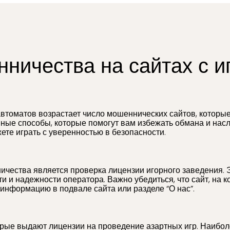
нничества на сайтах с 
втоматов возрастает число мошеннических сайтов, которые
овные способы, которые помогут вам избежать обмана и на
жете играть с уверенностью в безопасности.
чества является проверка лицензии игорного заведения. 
 и надежности оператора. Важно убедиться, что сайт, на к
информацию в подвале сайта или разделе “О нас”.
орые выдают лицензии на проведение азартных игр. Наибо