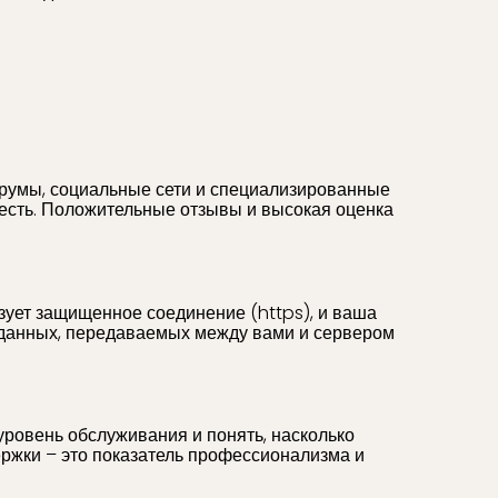
орумы, социальные сети и специализированные
 есть. Положительные отзывы и высокая оценка
зует защищенное соединение (https), и ваша
 данных, передаваемых между вами и сервером
уровень обслуживания и понять, насколько
ржки – это показатель профессионализма и