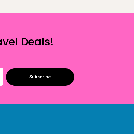
vel Deals!
Subscribe