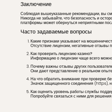
Заключение
Соблюдая вышеуказанные рекомендации, вы смо
Никогда не забывайте, что безопасность и ост
платформы может обернуться неприятными посл
Часто задаваемые вопросы
Какие признаки указывают на мошенничест
Отсутствие лицензии, негативные отзывы п
Как проверить лицензию казино?
Информацию о лицензии чаще всего можно н
Почему важны отзывы других пользовател
Они дают представление о реальном опыте
На что обратить внимание при проверке бе
Значок защищенного соединения (https), 
Как оценить уровень работы службы подд
Попробуйте связаться с ними для решения