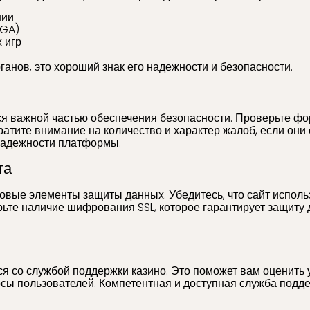
нии
MGA)
 игр
ганов, это хороший знак его надежности и безопасности.
ся важной частью обеспечения безопасности. Проверьте ф
ратите внимание на количество и характер жалоб, если они
 надежности платформы.
та
овые элементы защиты данных. Убедитесь, что сайт исполь
ьте наличие шифрования SSL, которое гарантирует защиту
ся со службой поддержки казино. Это поможет вам оценить 
сы пользователей. Компетентная и доступная служба подде