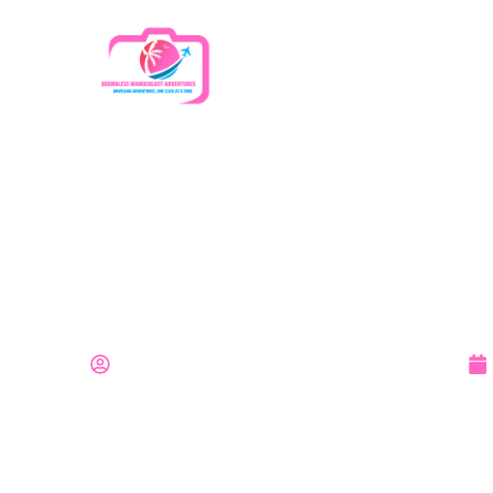
Как избежать мошенн
игровыми автоматам
boundlesswanderlustadventures.com