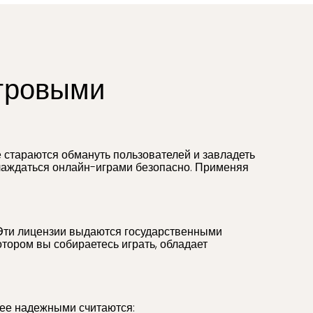
игровыми
 стараются обмануть пользователей и завладеть
слаждаться онлайн-играми безопасно. Применяя
Эти лицензии выдаются государственными
отором вы собираетесь играть, обладает
лее надежными считаются: