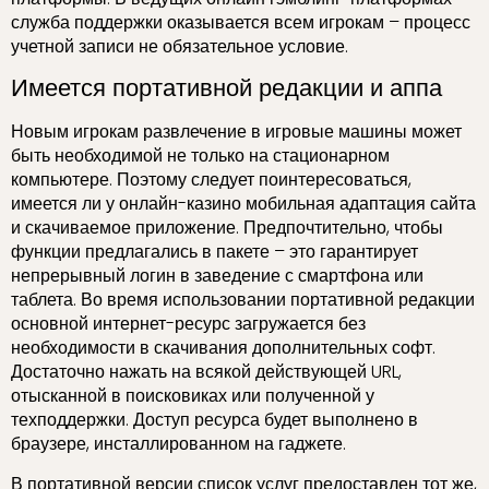
служба поддержки оказывается всем игрокам – процесс
учетной записи не обязательное условие.
Имеется портативной редакции и аппа
Новым игрокам развлечение в игровые машины может
быть необходимой не только на стационарном
компьютере. Поэтому следует поинтересоваться,
имеется ли у онлайн-казино мобильная адаптация сайта
и скачиваемое приложение. Предпочтительно, чтобы
функции предлагались в пакете – это гарантирует
непрерывный логин в заведение с смартфона или
таблета. Во время использовании портативной редакции
основной интернет-ресурс загружается без
необходимости в скачивания дополнительных софт.
Достаточно нажать на всякой действующей URL,
отысканной в поисковиках или полученной у
техподдержки. Доступ ресурса будет выполнено в
браузере, инсталлированном на гаджете.
В портативной версии список услуг предоставлен тот же,