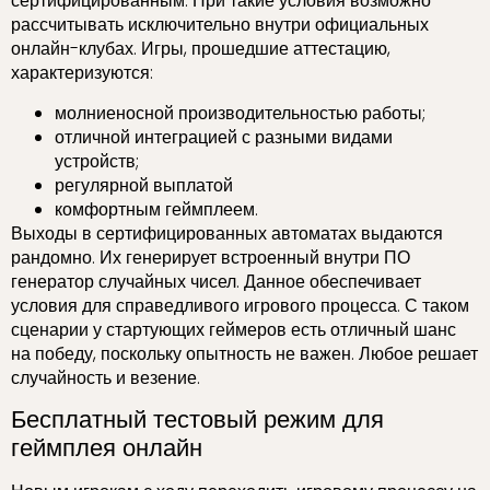
сертифицированным. При такие условия возможно
рассчитывать исключительно внутри официальных
онлайн-клубах. Игры, прошедшие аттестацию,
характеризуются:
молниеносной производительностью работы;
отличной интеграцией с разными видами
устройств;
регулярной выплатой
комфортным геймплеем.
Выходы в сертифицированных автоматах выдаются
рандомно. Их генерирует встроенный внутри ПО
генератор случайных чисел. Данное обеспечивает
условия для справедливого игрового процесса. С таком
сценарии у стартующих геймеров есть отличный шанс
на победу, поскольку опытность не важен. Любое решает
случайность и везение.
Бесплатный тестовый режим для
геймплея онлайн