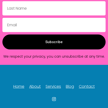
Subscribe
We respect your privacy, you can unsubscribe at any time.
Home
About
Services
Blog
Contact