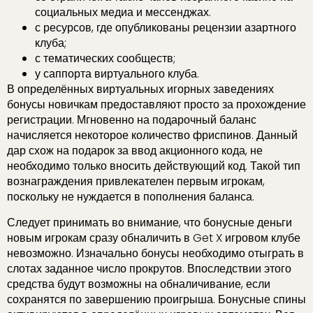
социальных медиа и мессенджах.
с ресурсов, где опубликованы рецензии азартного
клуба;
с тематических сообществ;
у саппорта виртуального клуба.
В определённых виртуальных игорных заведениях
бонусы новичкам предоставляют просто за прохождение
регистрации. Мгновенно на подарочный баланс
начисляется некоторое количество фриспинов. Данный
дар схож на подарок за ввод акционного кода, не
необходимо только вносить действующий код. Такой тип
вознаграждения привлекателен первым игрокам,
поскольку не нуждается в пополнения баланса.
Следует принимать во внимание, что бонусные деньги
новым игрокам сразу обналичить в Get X игровом клубе
невозможно. Изначально бонусы необходимо отыграть в
слотах заданное число прокрутов. Впоследствии этого
средства будут возможны на обналичивание, если
сохранятся по завершению проигрыша. Бонусные спины