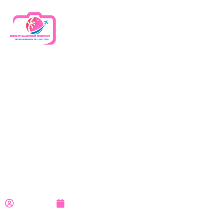
Каким образом
подобрать
безопасное и
комфортное
интернет-казино
новым
пользователям
Hassan
May 9, 2025