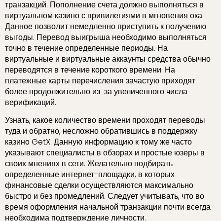
транзакций. Пополнение счета должно выполняться в
виртуальном казино с привилегиями в мгновения ока.
Данное позволит немедленно приступить к получению
выгоды. Перевод выигрыша необходимо выполняться
точно в течение определенные периоды. На
виртуальные и виртуальные аккаунты средства обычно
переводятся в течение короткого времени. На
платежные карты перечисления зачастую приходят
более продолжительно из-за увеличенного числа
верификаций.
Узнать, какое количество времени проходят переводы
туда и обратно, несложно обратившись в поддержку
казино GetX. Данную информацию к тому же часто
указывают специалисты в обзорах и простые юзеры в
своих мнениях в сети. Желательно подбирать
определенные интернет-площадки, в которых
финансовые сделки осуществляются максимально
быстро и без промедлений. Следует учитывать, что во
время оформления начальной транзакции почти всегда
необходима подтверждение личности.