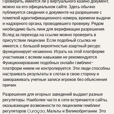
Проверить, имеется ли у виртуального казино документ,
можно на его официальном сайте. Здесь обычно
публикуется сведения о документе на разрешение с
пометкой идентификационного номера, времени выдачи
и надзорного органа, проводившего проверку. Рядом
необходимо быть линк для верификации разрешения.
Вслед за перехода на ссылке можно проверить в
присутствии лицензии. Если подобный ссылка не
имеется, с большой вероятностью азартный ресурс
функционирует незаконно. Играть на этой платформе
участникам с всяким навыками не рекомендуется.
Функционирование подобных онлайн гэмблинг-
платформ никем не контролируется. Эти люди способны
настраивать результаты в слотах в свою сторону и
замораживать учетные записи игроков без объяснения
причин.
Разрешения для игорных заведений выдают разные
регуляторы. Наиболее часто в сети встречаются сайты,
оказывающие возможности по лицензиям гемблинг
регуляторов Curaçao, Мальты и Великобритании. Это