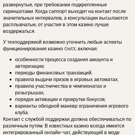
развернутые, при требовании подкрепленные
скриншотами. Когда саппорт выходит на контакт после
значительных интервалов, а консультации высылаются
расплывчатые, от участия в этом казино лучше
воздержаться.
У техподдержкой возможно уточнить любые аспекты
функционирования казино GetX, включая:
особенности процесса создания аккаунта и
авторизации;
периоды финансовых транзакций;
правила выдачи призов в игровых автоматах;
правила участничества в чемпионатах и
розыгрышах;
порядок активации и прокрутки бонусов;
варианты обходной маневр ограничения игрового
клуба.
Контакт с службой поддержки должна обеспечиваться по
различным путям. В известных казино всегда имеется
интегрированный онлайн-чат, действующий в моде