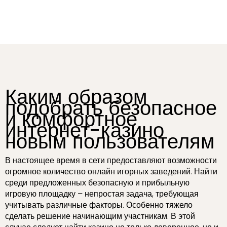
Каким образом
подобрать безопасное
и комфортное
интернет-казино
новым пользователям
В настоящее время в сети предоставляют возможности
огромное количество онлайн игорных заведений. Найти
среди предложенных безопасную и прибыльную
игровую площадку – непростая задача, требующая
учитывать различные факторы. Особенно тяжело
сделать решение начинающим участникам. В этой