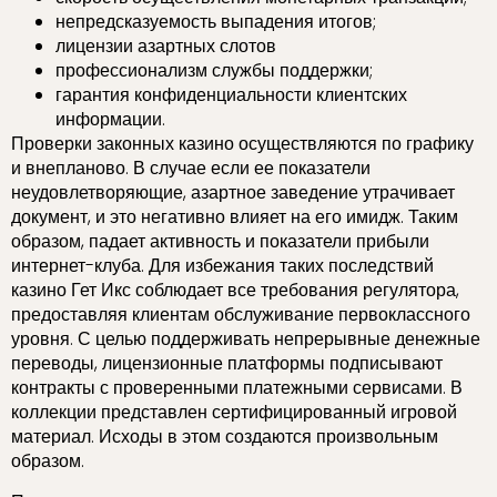
непредсказуемость выпадения итогов;
лицензии азартных слотов
профессионализм службы поддержки;
гарантия конфиденциальности клиентских
информации.
Проверки законных казино осуществляются по графику
и внепланово. В случае если ее показатели
неудовлетворяющие, азартное заведение утрачивает
документ, и это негативно влияет на его имидж. Таким
образом, падает активность и показатели прибыли
интернет-клуба. Для избежания таких последствий
казино Гет Икс соблюдает все требования регулятора,
предоставляя клиентам обслуживание первоклассного
уровня. С целью поддерживать непрерывные денежные
переводы, лицензионные платформы подписывают
контракты с проверенными платежными сервисами. В
коллекции представлен сертифицированный игровой
материал. Исходы в этом создаются произвольным
образом.