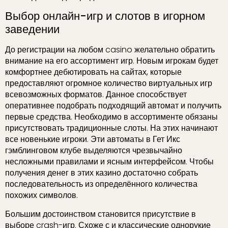
Выбор онлайн-игр и слотов в игорном
заведении
До регистрации на любом casino желательно обратить
внимание на его ассортимент игр. Новым игрокам будет
комфортнее дебютировать на сайтах, которые
предоставляют огромное количество виртуальных игр
всевозможных форматов. Данное способствует
оперативнее подобрать подходящий автомат и получить
первые средства. Необходимо в ассортименте обязаны
присутствовать традиционные слоты. На этих начинают
все новенькие игроки. Эти автоматы в Гет Икс
гэмблинговом клубе выделяются чрезвычайно
несложными правилами и ясным интерфейсом. Чтобы
получения денег в этих казино достаточно собрать
последовательность из определённого количества
похожих символов.
Большим достоинством становится присутствие в
выборе crash-игр. Схоже с и классические однорукие