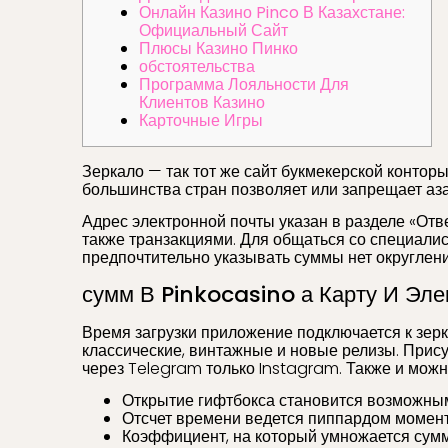
Онлайн Казино Pinco В Казахстане:
Официальный Сайт
Плюсы Казино Пинко
обстоятельства
Программа Лояльности Для
Клиентов Казино
Карточные Игры
Зеркало — так тот же сайт букмекерской контор
большинства стран позволяет или запрещает аз
Адрес электронной почты указан в разделе «Отв
также транзакциями. Для общаться со специалис
предпочтительно указывать суммы нет округлени
сумм В Pinkocasino а Карту И Эл
Время загрузки приложение подключается к зер
классические, винтажные и новые релизы. Присут
через Telegram только Instagram. Также и можн
Открытие гифтбокса становится возможным,
Отсчет времени ведется пиппардом момен
Коэффициент, на который умножается сумма