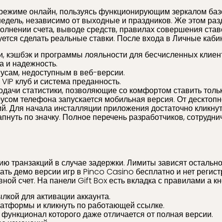
режиме онлайн, пользуясь функционирующим зеркалом базо
дель, независимо от выходные и праздников. Же этом раз
олнении счета, выводе средств, правилах совершения ставо
ется сделать реальные ставки. После входа в Личные каби
и, кэшбэк и программы лояльности для бесчисленных клиен
а и надежность.
нусам, недоступным в веб-версии.
IP клуб и система преданность.
одачи статистики, позволяющие со комфортом ставить толь
сом телефона запускается мобильная версия. От десктоп
ий. Для начала инсталляции приложения достаточно кликну
тапнуть по значку. Полное перечень разработчиков, сотрудн
 транзакций в случае задержки. Лимиты зависят остально
ть демо версии игр в Pinco Casino бесплатно и нет регис
й счет. На панели Gift Box есть вкладка с правилами а кн
ылкой для активации аккаунта.
латформы и кликнуть по работающей ссылке.
функционал которого даже отличается от полная версии.