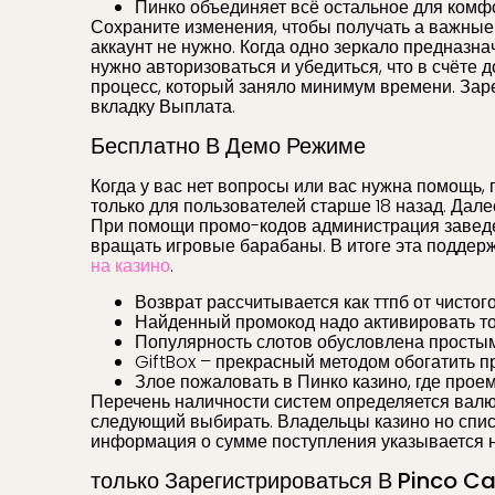
Пинко объединяет всё остальное для комфо
Сохраните изменения, чтобы получать а важные
аккаунт не нужно. Когда одно зеркало предназн
нужно авторизоваться и убедиться, что в счёте
процесс, который заняло минимум времени. За
вкладку Выплата.
Бесплатно В Демо Режиме
Когда у вас нет вопросы или вас нужна помощь,
только для пользователей старше 18 назад. Дале
При помощи промо-кодов администрация заведен
вращать игровые барабаны. В итоге эта подде
на казино
.
Возврат рассчитывается как ттпб от чистог
Найденный промокод надо активировать то
Популярность слотов обусловлена просты
GiftBox – прекрасный методом обогатить п
Злое пожаловать в Пинко казино, где проем
Перечень наличности систем определяется валю
следующий выбирать. Владельцы казино но спис
информация о сумме поступления указывается н
только Зарегистрироваться В Pinco C