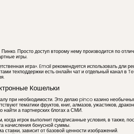
ы Пинко. Просто доступ второму нему производится по отл
артные игры.
етственная игра». Email рекомендуется использовать дли 
тами техподдержки есть онлайн чат и отдельный канал в T
я.
ектронные Кошельки
калу при необходимости. Это делаю pinco казино необычны
ствуют тематики фруктов, книг, алмазов, ужастиков, драко
о найти а партнерских блогах а СМИ.
 когда игрок выполнит предписанные условия, в также, пос
та начисления бонусной суммы.
 ставки, зависит от базовой ценности изображений.