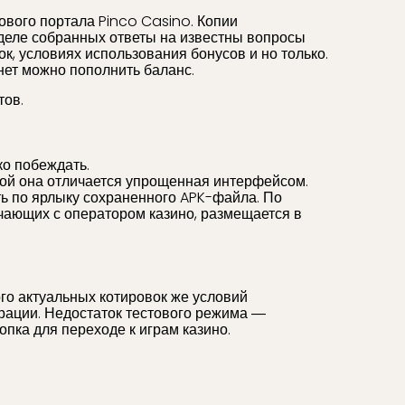
вого портала Pinco Casino. Копии
деле собранных ответы на известны вопросы
к, условиях использования бонусов и но только.
нет можно пополнить баланс.
тов.
ко побеждать.
ной она отличается упрощенная интерфейсом.
ть по ярлыку сохраненного APK-файла. По
ичающих с оператором казино, размещается в
го актуальных котировок же условий
трации. Недостаток тестового режима ―
опка для переходе к играм казино.