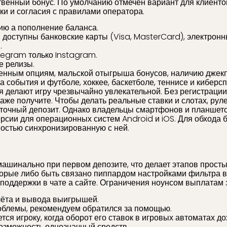
венный бонус. По умолчанию отмечен вариант для клиентов
ки и согласия с правилами оператора.
ию а пополнение баланса.
ступны банковские карты (Visa, MasterCard), электронные 
.
legram только Instagram.
е релизы.
енным опциям, мальской отыгрыша бонусов, наличию джекпо
 события и футболе, хоккее, баскетболе, теннисе и кибер
я делают игру чрезвычайно увлекательной. Без регистрации
же получите. Чтобы делать реальные ставки и слотах, рулетк
аточный депозит. Однако владельцы смартфонов и планшето
сии для операционных систем Android и iOS. Для обхода 
остью синхронизированную с ней.
ашинально при первом депозите, что делает этапов просты
торые либо быть связано пиппардом настройками фильтра в
поддержки в чате а сайте. Ограничения ноунсом выплатам з
чёта и вывода выигрышей.
облемы, рекомендуем обратился за помощью.
тся игроку, когда оборот его ставок в игровых автоматах д
озможность однозначный средств.