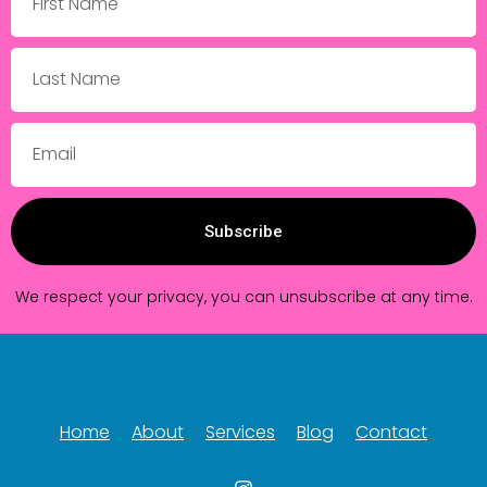
Subscribe
We respect your privacy, you can unsubscribe at any time.
Home
About
Services
Blog
Contact