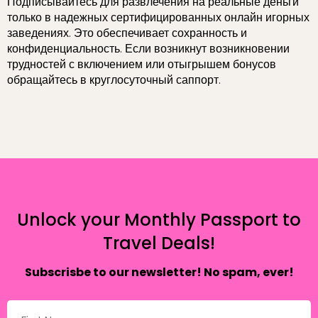
Подписывайтесь для развлечения на реальные деньги
только в надежных сертифицированных онлайн игорных
заведениях. Это обеспечивает сохранность и
конфиденциальность. Если возникнут возникновении
трудностей с включением или отыгрышем бонусов
обращайтесь в круглосуточный саппорт.
Unlock your Monthly Passport to
Travel Deals!
Subscrisbe to our newsletter! No spam, ever!