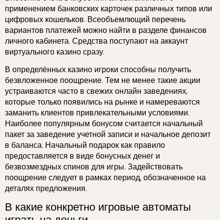
применением банковских карточек различных типов или
цифровых кошельков. Всеобъемлющий перечень
вариантов платежей можно найти в разделе финансов
личного кабинета. Средства поступают на аккаунт
виртуального казино сразу.
В определённых казино игроки способны получить
безвложенное поощрение. Тем не менее такие акции
устраиваются часто в свежих онлайн заведениях,
которые только появились на рынке и намереваются
заманить клиентов привлекательными условиями.
Наиболее популярным бонусом считается начальный
пакет за заведение учетной записи и начальное депозит
в баланса. Начальный подарок как правило
предоставляется в виде бонусных денег и
безвозмездных спинов для игры. Задействовать
поощрение следует в рамках период, обозначенное на
деталях предложения.
В какие конкретно игровые автоматы
играть на деньги