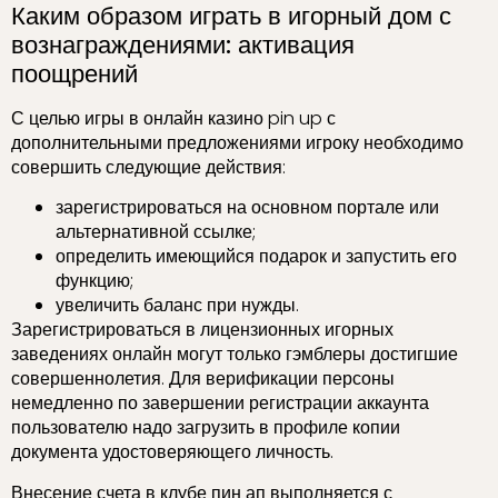
Каким образом играть в игорный дом с
вознаграждениями: активация
поощрений
С целью игры в онлайн казино pin up с
дополнительными предложениями игроку необходимо
совершить следующие действия:
зарегистрироваться на основном портале или
альтернативной ссылке;
определить имеющийся подарок и запустить его
функцию;
увеличить баланс при нужды.
Зарегистрироваться в лицензионных игорных
заведениях онлайн могут только гэмблеры достигшие
совершеннолетия. Для верификации персоны
немедленно по завершении регистрации аккаунта
пользователю надо загрузить в профиле копии
документа удостоверяющего личность.
Внесение счета в клубе пин ап выполняется с