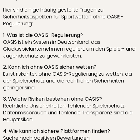
Hier sind einige häufig gestellte Fragen zu
Sicherheitsaspekten für Sportwetten ohne OASIS-
Regulierung:
1. Was ist die OASIS-Regulierung?
OASIS ist ein System in Deutschland, das
Glücksspielunternehmen reguliert, um den Spieler- und
Jugendschutz zu gewährleisten.
2. Kann ich ohne OASIS sicher wetten?
Es ist riskanter, ohne OASIS-Regulierung zu wetten, da
der Spielerschutz und die rechtlichen Sicherheiten
geringer sind.
3. Welche Risiken bestehen ohne OASIS?
Rechtliche Unsicherheiten, fehlender Spielerschutz,
Datenmissbrauch und fehlende Transparenz sind die
Hauptrisiken.
4. Wie kann ich sichere Plattformen finden?
Suche nach positiven Bewertungen,