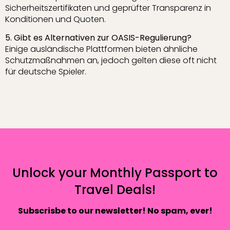
Sicherheitszertifikaten und geprüfter Transparenz in
Konditionen und Quoten.
5. Gibt es Alternativen zur OASIS-Regulierung?
Einige ausländische Plattformen bieten ähnliche
Schutzmaßnahmen an, jedoch gelten diese oft nicht
für deutsche Spieler.
Unlock your Monthly Passport to
Travel Deals!
Subscrisbe to our newsletter! No spam, ever!