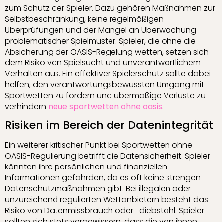
zum Schutz der Spieler. Dazu gehören Maßnahmen zur
Selbstbeschränkung, keine regelmäßigen
Überprüfungen und der Mangel an Überwachung
problematischer Spielmuster. Spieler, die ohne die
Absicherung der OASIS-Regelung wetten, setzen sich
dem Risiko von Spielsucht und unverantwortlichem
Verhalten aus. Ein effektiver Spielerschutz sollte dabei
helfen, den verantwortungsbewussten Umgang mit
Sportwetten zu fördern und übermäßige Verluste zu
verhindern
neue sportwetten ohne oasis
.
Risiken im Bereich der Datenintegrität
Ein weiterer kritischer Punkt bei Sportwetten ohne
OASIS-Regulierung betrifft die Datensicherheit. Spieler
könnten ihre persönlichen und finanziellen
Informationen gefährden, da es oft keine strengen
Datenschutzmaßnahmen gibt. Bei illegalen oder
unzureichend regulierten Wettanbietern besteht das
Risiko von Datenmissbrauch oder -diebstahl. Spieler
sollten sich stets vergewissern, dass die von ihnen