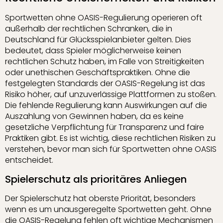
Sportwetten ohne OASIS-Regulierung operieren oft
außerhalb der rechtlichen Schranken, die in
Deutschland für Glücksspielanbieter gelten. Dies
bedeutet, dass Spieler möglicherweise keinen
rechtlichen Schutz haben, im Falle von Streitigkeiten
oder unethischen Geschäftspraktiken. Ohne die
festgelegten Standards der OASIS-Regelung ist das
Risiko höher, auf unzuverlässige Plattformen zu stoßen.
Die fehlende Regulierung kann Auswirkungen auf die
Auszahlung von Gewinnen haben, da es keine
gesetzliche Verpflichtung für Transparenz und faire
Praktiken gibt. Es ist wichtig, diese rechtlichen Risiken zu
verstehen, bevor man sich für Sportwetten ohne OASIS
entscheidet.
Spielerschutz als prioritäres Anliegen
Der Spielerschutz hat oberste Priorität, besonders
wenn es um unausgeregelte Sportwetten geht. Ohne
die OASIS-Regelung fehlen oft wichtige Mechanismen