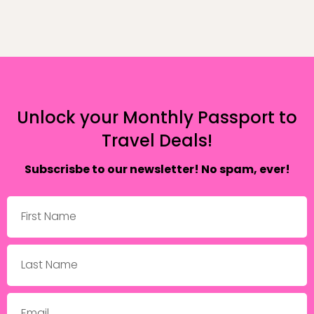
Unlock your Monthly Passport to
Travel Deals!
Subscrisbe to our newsletter! No spam, ever!