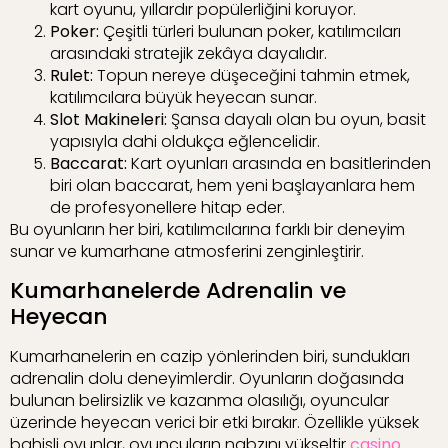
kart oyunu, yıllardır popülerliğini koruyor.
Poker:
Çeşitli türleri bulunan poker, katılımcıları
arasındaki stratejik zekâya dayalıdır.
Rulet:
Topun nereye düşeceğini tahmin etmek,
katılımcılara büyük heyecan sunar.
Slot Makineleri:
Şansa dayalı olan bu oyun, basit
yapısıyla dahi oldukça eğlencelidir.
Baccarat:
Kart oyunları arasında en basitlerinden
biri olan baccarat, hem yeni başlayanlara hem
de profesyonellere hitap eder.
Bu oyunların her biri, katılımcılarına farklı bir deneyim
sunar ve kumarhane atmosferini zenginleştirir.
Kumarhanelerde Adrenalin ve
Heyecan
Kumarhanelerin en cazip yönlerinden biri, sundukları
adrenalin dolu deneyimlerdir. Oyunların doğasında
bulunan belirsizlik ve kazanma olasılığı, oyuncular
üzerinde heyecan verici bir etki bırakır. Özellikle yüksek
bahisli oyunlar, oyuncuların nabzını yükseltir
casino
.