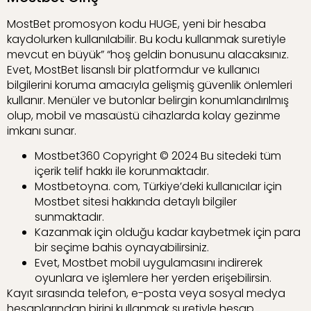
MostBet promosyon kodu HUGE, yeni bir hesaba
kaydolurken kullanılabilir. Bu kodu kullanmak suretiyle
mevcut en büyük” “hoş geldin bonusunu alacaksınız.
Evet, MostBet lisanslı bir platformdur ve kullanıcı
bilgilerini koruma amacıyla gelişmiş güvenlik önlemleri
kullanır. Menüler ve butonlar belirgin konumlandırılmış
olup, mobil ve masaüstü cihazlarda kolay gezinme
imkanı sunar.
Mostbet360 Copyright © 2024 Bu sitedeki tüm
içerik telif hakkı ile korunmaktadır.
Mostbetoyna. com, Türkiye’deki kullanıcılar için
Mostbet sitesi hakkında detaylı bilgiler
sunmaktadır.
Kazanmak için olduğu kadar kaybetmek için para
bir seçime bahis oynayabilirsiniz.
Evet, Mostbet mobil uygulamasını indirerek
oyunlara ve işlemlere her yerden erişebilirsin.
Kayıt sırasında telefon, e-posta veya sosyal medya
hesaplarından birini kullanmak suretiyle hesap