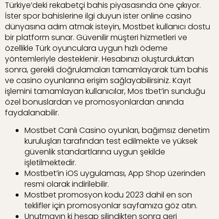
Türkiye’deki rekabetçi bahis piyasasında öne çıkıyor.
İster spor bahislerine ilgi duyun ister online casino
dünyasına adım atmak isteyin, Mostbet kullanıcı dostu
bir platform sunar. Güvenilir müşteri hizmetleri ve
özellikle Türk oyunculara uygun hızlı ödeme
yöntemleriyle desteklenir. Hesabınızı oluşturduktan
sonra, gerekli doğrulamaları tamamlayarak tüm bahis
ve casino oyunlarına erişim sağlayabilirsiniz. Kayıt
işlemini tamamlayan kullanıcılar, Mos tbet’in sunduğu
özel bonuslardan ve promosyonlardan anında
faydalanabilir.
Mostbet Canlı Casino oyunları, bağımsız denetim
kuruluşları tarafından test edilmekte ve yüksek
güvenlik standartlarına uygun şekilde
işletilmektedir.
Mostbet’in iOS uygulaması, App Shop üzerinden
resmi olarak indirilebilir.
Mostbet promosyon kodu 2023 dahil en son
teklifler için promosyonlar sayfamıza göz atın.
Unutmayın ki hesap silindikten sonra geri