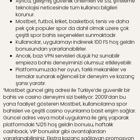
Ayrıca, gelişmiş güvenlik önlemleri ve SSL şifreleme
teknolojisi neticesinde tüm kullanıcı bilgileri
korunur.
Mostbet, futbol, kriket, basketbol, tenis ve daha
pek çok popüler spor da dahil olmak üzere çok
çeşitli spor bahis seçenekleri sunmaktadır.
Kullanıcılar, uygulamayı indirerek 100 FS hoş geldin
bonusundan yararlanabilirler.
Ancak, bazı VPN servisleri düşük hız sunabilir
empieza bahis deneyiminizi olumsuz etkileyebilir.
Platformumuzda her oyun, farklı mekanikler ve
temalar sunarak eğlenceli bir deneyim ve kazanç
şansı yaratır.
“Mostbet güncel giriş adresi ile Türkiye’de güvenilir bir
bahis ve casino deneyimi sizi bekliyor. 2009’dan bu
yana faaliyet gösteren Mostbet, kullanıcılarına spor
bahisleri ve çeşitli casino oyunlarına basit erişim sağlar.
Güncel adres veya mobil uygulama ile giriş yaparak
platformdaki %125 hoş geldin bonusu, haftalık
cashback, VIP bonuslar gibi avantajlardan
yararlanabilirsiniz. Ekstra kazanç sağlayan promosyon