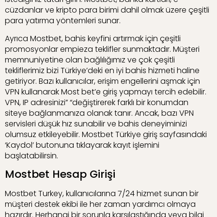
cüzdanlar ve kripto para birimi dahil olmak üzere çeşitli
para yatırma yöntemleri sunar.
Ayrıca Mostbet, bahis keyfini artırmak için çeşitli
promosyonlar empieza teklifler sunmaktadır. Müşteri
memnuniyetine olan bağlılığımız ve çok çeşitli
tekliflerimiz bizi Türkiye’deki en iyi bahis hizmeti haline
getiriyor. Bazı kullanıcılar, erişim engellerini aşmak için
VPN kullanarak Most bet’e giriş yapmayı tercih edebilir.
VPN, IP adresinizi” “değiştirerek farklı bir konumdan
siteye bağlanmanıza olanak tanır. Ancak, bazı VPN
servisleri düşük hız sunabilir ve bahis deneyiminizi
olumsuz etkileyebilir. Mostbet Türkiye giriş sayfasındaki
‘Kaydol’ butonuna tıklayarak kayıt işlemini
başlatabilirsin.
Mostbet Hesap Girişi
Mostbet Turkey, kullanıcılarına 7/24 hizmet sunan bir
müşteri destek ekibi ile her zaman yardımcı olmaya
hazırdır. Herhangi bir sorunla karşılaştığında veya bilgi