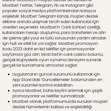
Mostbet Twitter, Telegram, Fb ve Instagram gibi
popüler sosyal medya platformlarından kolayca
erişilebilir. Mostbet Telegram kanalı, müşteri destek
ekibine anında ulaşmak tercih eden kullanıcılar için
önerilen seçenektir. Mostbet’in Canlı Sohbet özelliği,
kullanıcıların hesap oluşturma, para transferleri ve afin
de çekme gibi your ex türlü sorusunda yardım almaları
için hızlı ve etkili bir yol sağlar. Mostbet promosyon
kodu 2023 dahil en kid teklifler için promosyonlar
sayfamıza göz atın. Most bet’in canlı casino bölümü,
gerçek krupiyelerle oyun oynama deneyimi sunarak
gerçek bir kumarhane atmosferi sağlar.
Uygulamanın güncel sürümünü kullanmak için
App Store’daki ‘Güncellemeler‘ bölümünden en
yeni sürümleri kontrol edebilirsin.
Ayrıca Mostbet, bahis keyfini artırmak için çeşitli
promosyonlar ve teklifler sunmaktadır.
Mostbet olarak, platformumuzda sunulan müşteri
destek hizmetlerinin kalitesi ve erişilebilirliği