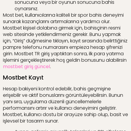
sonucuna veya bir oyunun sonucuna bahis
oynarsınız.
Most bet, kullanıcılarına kaliteli bir spor bahis deneyimi
sunarak kazançlarını artırmalarına yardımcı olur.
Mostbet kişisel dolabına girmek için, bahisçinin resmi
web sitesinde yetkilendirmeniz gerekir. Bunu yapmak
için, “Giriş” düğmesine tıklayın, kayıt sırasında belirttiğiniz
pampre telefonu numarasını empieza hesap şifrenizi
girin. Mostbet TR giriş yaptıktan sonra, ilk para yatırma
işlemini gerçekleştirerek hoş geldin bonusunu alabilirsin
mostbet giriş güncel
.
Mostbet Kayıt
Hesap bakiyeni kontrol edebilir, bahis geçmişine
erişebilir ve aktif bonuslarını görüntüleyebilirsin. Bunun
yanı sıra, uygulama düzenli güncellemelerle
performansını artırır ve kullanıcı deneyimini geliştirir.
Mostbet, kullanıcı dostu bir arayüze sahip olup, basit ve
işlevsel bir tasarım sunar.