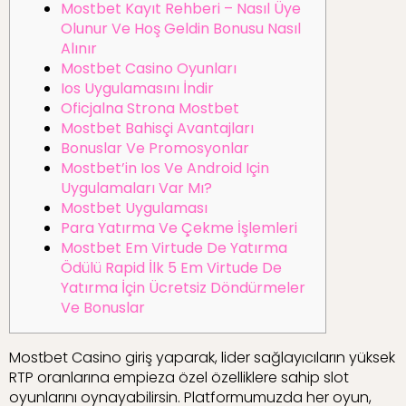
Mostbet Kayıt Rehberi – Nasıl Üye
Olunur Ve Hoş Geldin Bonusu Nasıl
Alınır
Mostbet Casino Oyunları
Ios Uygulamasını İndir
Oficjalna Strona Mostbet
Mostbet Bahisçi Avantajları
Bonuslar Ve Promosyonlar
Mostbet’in Ios Ve Android Için
Uygulamaları Var Mı?
Mostbet Uygulaması
Para Yatırma Ve Çekme İşlemleri
Mostbet Em Virtude De Yatırma
Ödülü Rapid İlk 5 Em Virtude De
Yatırma İçin Ücretsiz Döndürmeler
Ve Bonuslar
Mostbet Casino giriş yaparak, lider sağlayıcıların yüksek
RTP oranlarına empieza özel özelliklere sahip slot
oyunlarını oynayabilirsin. Platformumuzda her oyun,