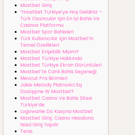
Mostbet Giriş
“mostbet Türkiye’ye Hoş Geldiniz –
Türk Oyuncular Için En İyi Bahis Ve
Casinos Platformu
Mostbet Spor Bahisleri
Türk Kullanıcılar Için Mostbet’in
Temel Özellikleri
Mostbet Erişebilir Miyim?
Mostbet Türkiye Hakkında
Mostbet Türkiye Ekran Görüntüleri
Mostbet’te Canlı Bahis Seçeneği
Mevcut Pra Birimleri
Jakie Metody Płatności Są
Dostępne W Mostbet?
Mostbet Casino Ve Bahis Sitesi
Türkiye’de
Logowanie Do Kasyna Mostbet
Mostbet Giriş⁚ Casino Hesabına
Nasıl Giriş Yapılır
Tenis