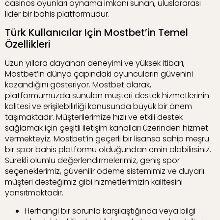
casinos oyunları oynama imkanı sunan, uluslararası
lider bir bahis platformudur.
Türk Kullanıcılar Için Mostbet’in Temel
Özellikleri
Uzun yıllara dayanan deneyimi ve yüksek itibarı,
Mostbet’in dünya çapındaki oyuncuların güvenini
kazandığını gösteriyor. Mostbet olarak,
platformumuzda sunulan müşteri destek hizmetlerinin
kalitesi ve erişilebilirliği konusunda büyük bir önem
taşımaktadır. Müşterilerimize hızlı ve etkili destek
sağlamak için çeşitli iletişim kanalları üzerinden hizmet
vermekteyiz. Mostbet’in geçerli bir lisansa sahip meşru
bir spor bahis platformu olduğundan emin olabilirsiniz.
Sürekli olumlu değerlendirmelerimiz, geniş spor
seçeneklerimiz, güvenilir ödeme sistemimiz ve duyarlı
müşteri desteğimiz gibi hizmetlerimizin kalitesini
yansıtmaktadır.
Herhangi bir sorunla karşılaştığında veya bilgi