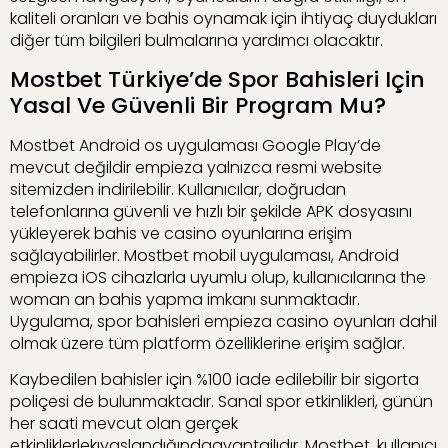
kaliteli oranları ve bahis oynamak için ihtiyaç duydukları
diğer tüm bilgileri bulmalarına yardımcı olacaktır.
Mostbet Türkiye’de Spor Bahisleri Için
Yasal Ve Güvenli Bir Program Mu?
Mostbet Android os uygulaması Google Play’de
mevcut değildir empieza yalnızca resmi website
sitemizden indirilebilir. Kullanıcılar, doğrudan
telefonlarına güvenli ve hızlı bir şekilde APK dosyasını
yükleyerek bahis ve casino oyunlarına erişim
sağlayabilirler. Mostbet mobil uygulaması, Android
empieza iOS cihazlarla uyumlu olup, kullanıcılarına the
woman an bahis yapma imkanı sunmaktadır.
Uygulama, spor bahisleri empieza casino oyunları dahil
olmak üzere tüm platform özelliklerine erişim sağlar.
Kaybedilen bahisler için %100 iade edilebilir bir sigorta
poliçesi de bulunmaktadır. Sanal spor etkinlikleri, günün
her saati mevcut olan gerçek
etkinliklerlekıyaslandığındaavantajlıdır. Mostbet, kullanıcı