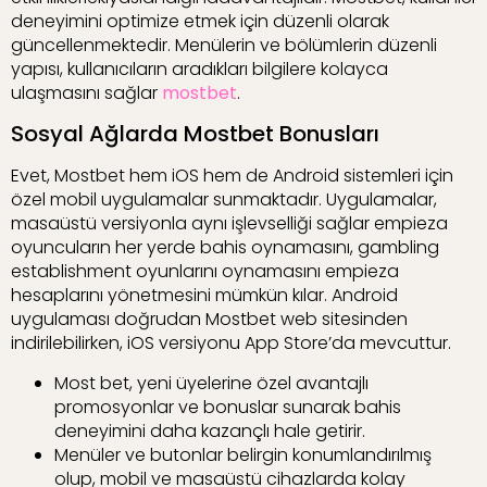
deneyimini optimize etmek için düzenli olarak
güncellenmektedir. Menülerin ve bölümlerin düzenli
yapısı, kullanıcıların aradıkları bilgilere kolayca
ulaşmasını sağlar
mostbet
.
Sosyal Ağlarda Mostbet Bonusları
Evet, Mostbet hem iOS hem de Android sistemleri için
özel mobil uygulamalar sunmaktadır. Uygulamalar,
masaüstü versiyonla aynı işlevselliği sağlar empieza
oyuncuların her yerde bahis oynamasını, gambling
establishment oyunlarını oynamasını empieza
hesaplarını yönetmesini mümkün kılar. Android
uygulaması doğrudan Mostbet web sitesinden
indirilebilirken, iOS versiyonu App Store’da mevcuttur.
Most bet, yeni üyelerine özel avantajlı
promosyonlar ve bonuslar sunarak bahis
deneyimini daha kazançlı hale getirir.
Menüler ve butonlar belirgin konumlandırılmış
olup, mobil ve masaüstü cihazlarda kolay