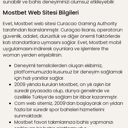
sunabilir ve bahis deneyiminizi olumsuz etkileyebilir.
Mostbet Web Sitesi Bilgileri
Evet, Mostbet web sitesi Curacao Gaming Authority
tarafından lisanslanmıştır. Curaçao lisansı, operatörün
güvenlik, adalet, dürüstlük ve diğer önemli faktörlerde
katı standartlara uymasını sağlar. Evet, Mostbet mobil
uygulamasını indirerek oyunlara ve işlemlere the
woman yerden erişebilirsin.
Deneyimli temsilcilerden oluşan ekibimiz,
platformumuzda kusursuz bir deneyim sağlamak
için hızlı yanıtlar sağlar.
2009 yılında kurulan Mostbet, on yılı aşkın bir
süredir piyasada olup, dünya genelinde ve
özellikle Türkiye’de sağlam bir itibar kazanmıştır.
Com web sitemiz, 2009’dan başlayarak on yıldan
fazla bir süredir spor bahisleri hizmetlerini
sunmaktadır.
Mostbet favori takımlarınıza bahis yapmanızı