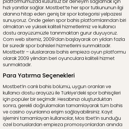
platformumuzda kusursuz bir deneyim sağlamak için
hızlı yanıtlar sağlar. Mostbet’te her spor tutkununun ilgi
alanına hitap eden geniş bir spor kategorisi yelpazesi
sunuyoruz. Önde gelen spor bahis platformlarından biri
olmaktan ve yüksek kaliteli hizmetlerimiz ve kullanıcı
dostu arayüzümüzle tanınmaktan gurur duyuyoruz.
Com web sitemiz, 2009’dan başlayarak on yıldan fazla
bir süredir spor bahisleri hizmetlerini sunmaktadır.
Mostbettr – uluslararası bahis empieza oyun platformu
olarak 2009 yılından beri oyunculara kaliteli hizmet
sunmaktadır.
Para Yatırma Seçenekleri
Mostbet’in canlı bahis bölümü, uygun oranları ve
kullanıcı dostu arayüzü ile Türkiye’deki spor bahisçileri
için popüler bir seçimdir. Hesabınızı oluşturduktan
sonra, gerekli doğrulamaları tamamlayarak tüm bahis
ve casino oyunlarına erişim sağlayabilirsiniz. Kayıt
işlemini tamamlayan kullanıcılar, Mos tbet’in sunduğu
özel bonuslardan empieza promosyonlardan anında