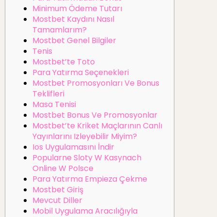
Minimum Ödeme Tutarı
Mostbet Kaydını Nasıl
Tamamlarım?
Mostbet Genel Bilgiler
Tenis
Mostbet’te Toto
Para Yatırma Seçenekleri
Mostbet Promosyonları Ve Bonus
Teklifleri
Masa Tenisi
Mostbet Bonus Ve Promosyonlar
Mostbet’te Kriket Maçlarının Canlı
Yayınlarını Izleyebilir Miyim?
Ios Uygulamasını İndir
Popularne Sloty W Kasynach
Online W Polsce
Para Yatırma Empieza Çekme
Mostbet Giriş
Mevcut Diller
Mobil Uygulama Aracılığıyla