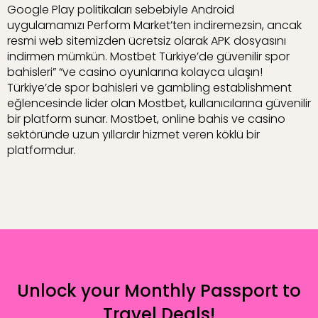
Google Play politikaları sebebiyle Android
uygulamamızı Perform Market’ten indiremezsin, ancak
resmi web sitemizden ücretsiz olarak APK dosyasını
indirmen mümkün. Mostbet Türkiye’de güvenilir spor
bahisleri” “ve casino oyunlarına kolayca ulaşın!
Türkiye’de spor bahisleri ve gambling establishment
eğlencesinde lider olan Mostbet, kullanıcılarına güvenilir
bir platform sunar. Mostbet, online bahis ve casino
sektöründe uzun yıllardır hizmet veren köklü bir
platformdur.
Unlock your Monthly Passport to
Travel Deals!