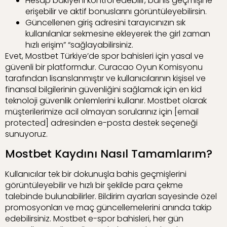
Hesap bakiyeni kontrol edebilir, bahis geçmişine
erişebilir ve aktif bonuslarını görüntüleyebilirsin.
Güncellenen giriş adresini tarayıcınızın sık
kullanılanlar sekmesine ekleyerek the girl zaman
hızlı erişim” “sağlayabilirsiniz.
Evet, Mostbet Türkiye’de spor bahisleri için yasal ve
güvenli bir platformdur. Curacao Oyun Komisyonu
tarafından lisanslanmıştır ve kullanıcılarının kişisel ve
finansal bilgilerinin güvenliğini sağlamak için en kid
teknoloji güvenlik önlemlerini kullanır. Mostbet olarak
müşterilerimize acil olmayan sorularınız için [email
protected] adresinden e-posta destek seçeneği
sunuyoruz.
Mostbet Kaydını Nasıl Tamamlarım?
Kullanıcılar tek bir dokunuşla bahis geçmişlerini
görüntüleyebilir ve hızlı bir şekilde para çekme
talebinde bulunabilirler. Bildirim ayarları sayesinde özel
promosyonları ve maç güncellemelerini anında takip
edebilirsiniz. Mostbet e-spor bahisleri, her gün