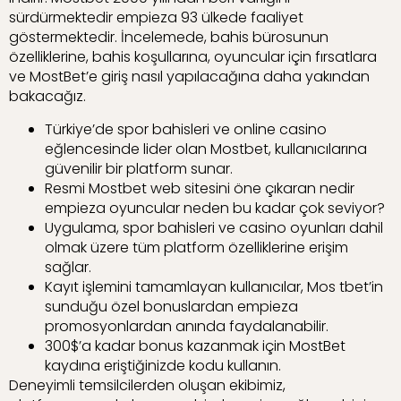
sürdürmektedir empieza 93 ülkede faaliyet
göstermektedir. İncelemede, bahis bürosunun
özelliklerine, bahis koşullarına, oyuncular için fırsatlara
ve MostBet’e giriş nasıl yapılacağına daha yakından
bakacağız.
Türkiye’de spor bahisleri ve online casino
eğlencesinde lider olan Mostbet, kullanıcılarına
güvenilir bir platform sunar.
Resmi Mostbet web sitesini öne çıkaran nedir
empieza oyuncular neden bu kadar çok seviyor?
Uygulama, spor bahisleri ve casino oyunları dahil
olmak üzere tüm platform özelliklerine erişim
sağlar.
Kayıt işlemini tamamlayan kullanıcılar, Mos tbet’in
sunduğu özel bonuslardan empieza
promosyonlardan anında faydalanabilir.
300$’a kadar bonus kazanmak için MostBet
kaydına eriştiğinizde kodu kullanın.
Deneyimli temsilcilerden oluşan ekibimiz,