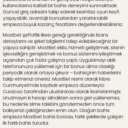
kullanıcılarına kaliteli bir bahis deneyimi sunmaktadır.
Güncel giriş adresini takip ederek kesintisiz oyun keyfi
yaşayabilir, avantajlı bonuslardan yararlanabilir
empieza büyük kazanç fırsatlarını değerlendirebilirsiniz.
Mostbet şeffaflık ilkesi gereği gerektiğinde lisans
detaylarını ve şirket bilgilerini talep edebileceğiniz bir
yapıya sahiptir. MostBet ekibi, hizmeti geliştirmek, sitenin
işlevselliğini genişletmek ve bonus sistemini iyileştirmek
açısından çok fazla çalışma yaptı. Uygulamayı akıllı
telefonunuza yüklemek için bir bonus alma olasılığı
periyodik olarak ortaya çıkıyor – bahisçinin haberlerini
takip etmenizi öneririz. MostBet resmi olarak Kıbrıs
Cumhuriyeti’nde kayıtlıdır empieza düzenleyici
Curacao tarafından uluslararası olarak lisanslanmıştır.
Unutmayın ki hesap silindikten sonra geri yüklenemez,
bu nedenle silme talebini göndermeden önce tüm
bakiyenizi çektiğinizden emin olun. Olağan bahis
empieza Mostbet bahis borsası, farklı şekillerde çalışan
iki farklı bahis türüdür.