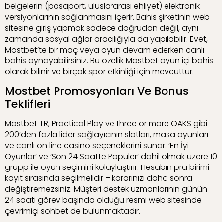
belgelerin (pasaport, uluslararası ehliyet) elektronik
versiyonlarının sağlanmasını içerir. Bahis şirketinin web
sitesine giriş yapmak sadece doğrudan değil, aynı
zamanda sosyal ağlar aracılığıyla da yapılabilir. Evet,
Mostbet’te bir maç veya oyun devam ederken canlı
bahis oynayabilirsiniz. Bu özellik Mostbet oyun içi bahis
olarak bilinir ve birçok spor etkinliği için mevcuttur.
Mostbet Promosyonları Ve Bonus
Teklifleri
Mostbet TR, Practical Play ve three or more OAKS gibi
200’den fazla lider sağlayıcının slotları, masa oyunları
ve canlı on line casino seçeneklerini sunar. ‘En İyi
Oyunlar’ ve ‘Son 24 Saatte Popüler’ dahil olmak üzere 10
grupp ile oyun seçimini kolaylaştırır. Hesabın pra birimi
kayıt sırasında seçilmelidir – kararınızı daha sonra
değiştiremezsiniz. Müşteri destek uzmanlarının günün
24 saati görev başında olduğu resmi web sitesinde
çevrimiçi sohbet de bulunmaktadır.