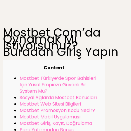
Mostbet Com’da
Oynamak Mı
Istiyorsunuz?
Buradan Giriş Yapın
Content
Mostbet Türkiye’de Spor Bahisleri
Için Yasal Empieza Güvenli Bir
System Mu?
Sosyal Ağlarda Mostbet Bonusları
Mostbet Web Sitesi Bilgileri
Mostbet Promosyon Kodu Nedir?
Mostbet Mobil Uygulaması
Mostbet Giriş, Kayıt, Doğrulama
Para Yatırmadan Bonus