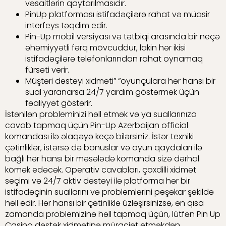
vəsaitlərin qaytarılmasıdır.
PinUp platforması istifadəçilərə rahat və müasir
interfeys təqdim edir.
Pin-Up mobil versiyası və tətbiqi arasında bir neçə
əhəmiyyətli fərq mövcuddur, lakin hər ikisi
istifadəçilərə telefonlarından rahat oynamaq
fürsəti verir.
Müştəri dəstəyi xidməti” “oyunçulara hər hansı bir
sual yaranarsa 24/7 yardım göstərmək üçün
fəaliyyət göstərir.
İstənilən probleminizi həll etmək və ya suallarınıza
cavab tapmaq üçün Pin-Up Azerbaijan official
komandası ilə əlaqəyə keçə bilərsiniz. İstər texniki
çətinliklər, istərsə də bonuslar və oyun qaydaları ilə
bağlı hər hansı bir məsələdə komanda sizə dərhal
kömək edəcək. Operativ cavabları, çoxdilli xidmət
seçimi və 24/7 aktiv dəstəyi ilə platforma hər bir
istifadəçinin suallarını və problemlərini peşəkar şəkildə
həll edir. Hər hansı bir çətinliklə üzləşirsinizsə, ən qısa
zamanda problemizinə həll tapmaq üçün, lütfən Pin Up
Casino dəstək xidmətinə müraciət etməkdən