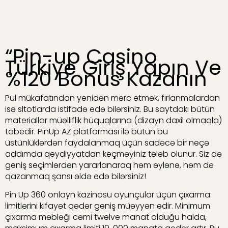
“Pin-up Casino
Türkiye Giriş Yapın Ve
%120 Bonus Kazanın
Pul mükafatından yenidən mərc etmək, fırlanmalardan
isə sltotlarda istifadə edə bilərsiniz. Bu saytdakı bütün
materiallar müəlliflik hüquqlarına (dizayn daxil olmaqla)
tabedir. PinUp AZ platforması ilə bütün bu
üstünlüklərdən faydalanmaq üçün sadəcə bir neçə
addımda qeydiyyatdan keçməyiniz tələb olunur. Siz də
geniş seçimlərdən yararlanaraq həm əylənə, həm də
qazanmaq şansı əldə edə bilərsiniz!
Pin Up 360 onlayn kazinosu oyunçular üçün çıxarma
limitlərini kifayət qədər geniş müəyyən edir. Minimum
çıxarma məbləği cəmi twelve manat olduğu halda,