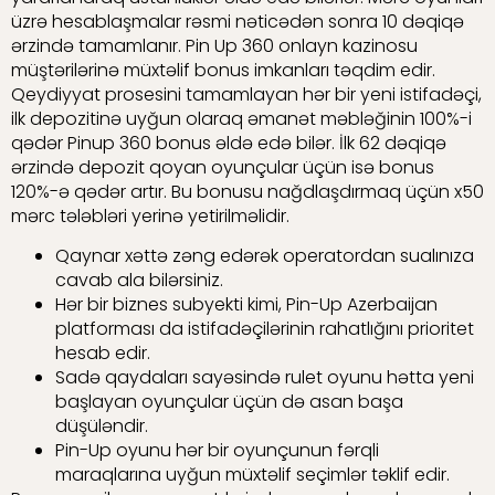
üzrə hesablaşmalar rəsmi nəticədən sonra 10 dəqiqə
ərzində tamamlanır. Pin Up 360 onlayn kazinosu
müştərilərinə müxtəlif bonus imkanları təqdim edir.
Qeydiyyat prosesini tamamlayan hər bir yeni istifadəçi,
ilk depozitinə uyğun olaraq əmanət məbləğinin 100%-i
qədər Pinup 360 bonus əldə edə bilər. İlk 62 dəqiqə
ərzində depozit qoyan oyunçular üçün isə bonus
120%-ə qədər artır. Bu bonusu nağdlaşdırmaq üçün x50
mərc tələbləri yerinə yetirilməlidir.
Qaynar xəttə zəng edərək operatordan sualınıza
cavab ala bilərsiniz.
Hər bir biznes subyekti kimi, Pin-Up Azerbaijan
platforması da istifadəçilərinin rahatlığını prioritet
hesab edir.
Sadə qaydaları sayəsində rulet oyunu hətta yeni
başlayan oyunçular üçün də asan başa
düşüləndir.
Pin-Up oyunu hər bir oyunçunun fərqli
maraqlarına uyğun müxtəlif seçimlər təklif edir.