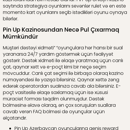
saytında strategiya oyunlarını sevənlər rulet və en este
momento kart oyunlarını seçib istədikləri oyunu oynaya
bilərlər.
Pin Up Kazinosundan Necə Pul Çıxarmaq
Mümkündür
Müştəri dəstəyi xidməti” “oyunçulara hər hansı bir sual
yaranarsa 24/7 yardım göstərmək üçün fəaliyyət
göstərir. Dəstək xidməti ilə əlaqə yaratmaq üçün canlı
çat, qaynar xətt və e-poçt kimi bir neçə seçim
mövcuddur. Canlı çat seçimi ilə birbaşa olaraq kazino
nümayəndəsi ilə yazışa bilərsiniz. Qaynar xəttə zəng
edərək operatordan sualınıza cavab ala bilərsiniz. E-
poçt vasitəsilə əlaqə saxlamaq üçün isə xüsusi
müraciət forması təqdim olunmuşdur. Dəstək
bölməsinə əlavə olaraq, ən çox soruşulan suallara
cavab verən FAQ bölməsi də oyunçular üçün
əlçatandır.
Pin Up Azerbaycan oyunçularına geniş reward