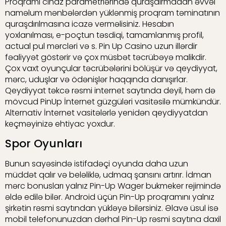
Proqramı cihaz parametrlərində quraşdırmadan əvvəl
naməlum mənbələrdən yüklənmiş proqram təminatının
quraşdırılmasına icazə verməlisiniz. Hesabın
yoxlanılması, e-poçtun təsdiqi, tamamlanmış profil,
actual pul mərcləri və s. Pin Up Casino uzun illərdir
fəaliyyət göstərir və çox müsbət təcrübəyə malikdir.
Çox vaxt oyunçular təcrübələrini bölüşür və qeydiyyat,
mərc, uduşlar və ödənişlər haqqında danışırlar.
Qeydiyyat təkcə rəsmi internet saytında deyil, həm də
mövcud PinUp İnternet güzgüləri vasitəsilə mümkündür.
Alternativ İnternet vasitələrlə yenidən qeydiyyatdan
keçməyinizə ehtiyac yoxdur.
Spor Oyunları
Bunun sayəsində istifadəçi oyunda daha uzun
müddət qalır və beləliklə, udmaq şansını artırır. İdman
mərc bonusları yalnız Pin-Up Wager bukmeker rejimində
əldə edilə bilər. Android üçün Pin-Up proqramını yalnız
şirkətin rəsmi saytından yükləyə bilərsiniz. Əlavə üsul isə
mobil telefonunuzdan dərhal Pin-Up rəsmi saytına daxil