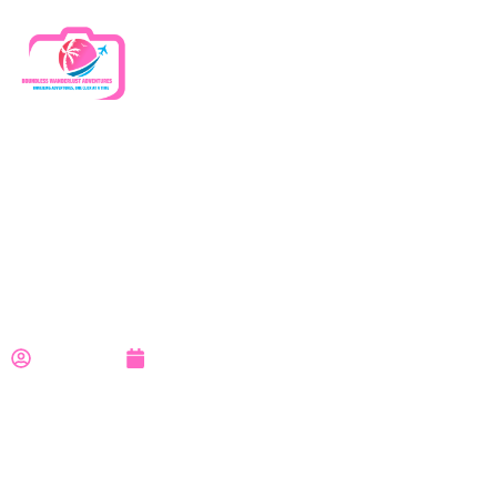
Pin Up Casino
Azərbaycanda
Qanuni Onlayn
Oyun Platforması
Hassan
May 8, 2025