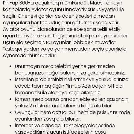
Pin-up 360-a qoşulmaq mümkündür. Müasir onlayn
kazinolarda Aviator oyunu innovativ xüsusiyyətləri ilə
seçilir. Ənənəvi çarxlar və ödəniş xətləri olmadan
oyunçulara hər the uduşlarını götürmək şansı verir.
Aviator oyunu idarəolunan qələbə şansı təklif etdiyi
üçün bu oyun öz strategiyasını tətbiq etməyi sevənlər
üçün əla seçimdir. Bu oyunları lobbidəki müvafiq”
“kateqoriyadan və ya yan menyudan seçib asanlıqla
oynamaq mümkündür.
Unutmayın mərc tələbini yerinə gətirmədən
bonusunuzu nağd balansınıza çəkə bilməzsiniz.
İstənilən probleminizi həll etmək və ya suallarınıza
cavab tapmaq üçün Pin-Up Azerbaijan official
komandası ilə əlaqəyə keçə bilərsiniz.
İdman mərc bonuslarından əldə edilən qazancın
yalnız 2 misli actual balansa köçürülə bilər.
Oyunçular həm actual pul, həm də pulsuz rejimdə
oyunlardan zövq ala bilərlər.
İnternet və qabaqcıl texnologiyalar əsrində
yaşayadığımız üçün istifadəçilərin çoxu