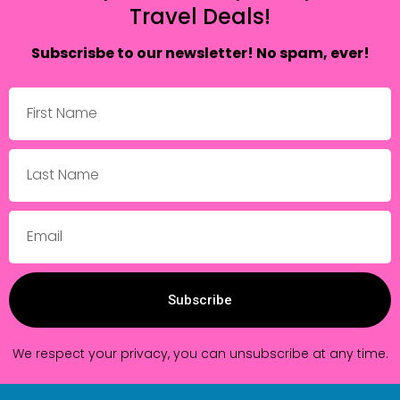
Travel Deals!
Subscrisbe to our newsletter! No spam, ever!
Subscribe
We respect your privacy, you can unsubscribe at any time.