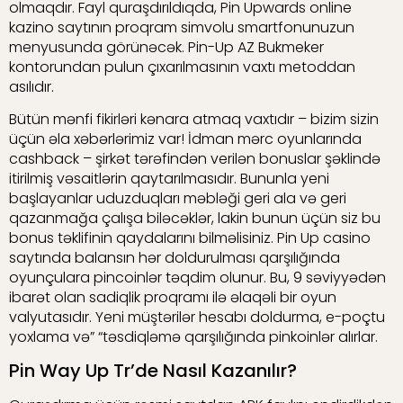
olmaqdır. Fayl quraşdırıldıqda, Pin Upwards online
kazino saytının proqram simvolu smartfonunuzun
menyusunda görünəcək. Pin-Up AZ Bukmeker
kontorundan pulun çıxarılmasının vaxtı metoddan
asılıdır.
Bütün mənfi fikirləri kənara atmaq vaxtıdır – bizim sizin
üçün əla xəbərlərimiz var! İdman mərc oyunlarında
cashback – şirkət tərəfindən verilən bonuslar şəklində
itirilmiş vəsaitlərin qaytarılmasıdır. Bununla yeni
başlayanlar uduzduqları məbləği geri ala və geri
qazanmağa çalışa biləcəklər, lakin bunun üçün siz bu
bonus təklifinin qaydalarını bilməlisiniz. Pin Up casino
saytında balansın hər doldurulması qarşılığında
oyunçulara pincoinlər təqdim olunur. Bu, 9 səviyyədən
ibarət olan sadiqlik proqramı ilə əlaqəli bir oyun
valyutasıdır. Yeni müştərilər hesabı doldurma, e-poçtu
yoxlama və” “təsdiqləmə qarşılığında pinkoinlər alırlar.
Pin Way Up Tr’de Nasıl Kazanılır?