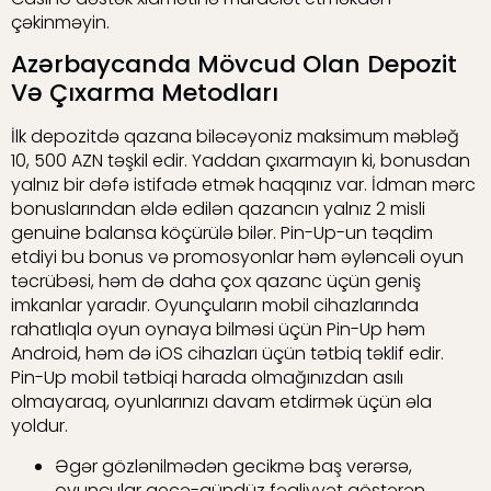
çəkinməyin.
Azərbaycanda Mövcud Olan Depozit
Və Çıxarma Metodları
İlk depozitdə qazana biləcəyoniz maksimum məbləğ
10, 500 AZN təşkil edir. Yaddan çıxarmayın ki, bonusdan
yalnız bir dəfə istifadə etmək haqqınız var. İdman mərc
bonuslarından əldə edilən qazancın yalnız 2 misli
genuine balansa köçürülə bilər. Pin-Up-un təqdim
etdiyi bu bonus və promosyonlar həm əyləncəli oyun
təcrübəsi, həm də daha çox qazanc üçün geniş
imkanlar yaradır. Oyunçuların mobil cihazlarında
rahatlıqla oyun oynaya bilməsi üçün Pin-Up həm
Android, həm də iOS cihazları üçün tətbiq təklif edir.
Pin-Up mobil tətbiqi harada olmağınızdan asılı
olmayaraq, oyunlarınızı davam etdirmək üçün əla
yoldur.
Əgər gözlənilmədən gecikmə baş verərsə,
oyunçular gecə-gündüz fəaliyyət göstərən