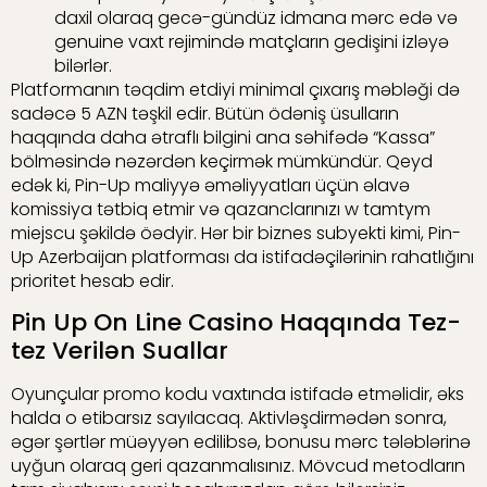
daxil olaraq gecə-gündüz idmana mərc edə və
genuine vaxt rejimində matçların gedişini izləyə
bilərlər.
Platformanın təqdim etdiyi minimal çıxarış məbləği də
sadəcə 5 AZN təşkil edir. Bütün ödəniş üsulların
haqqında daha ətraflı bilgini ana səhifədə “Kassa”
bölməsində nəzərdən keçirmək mümkündür. Qeyd
edək ki, Pin-Up maliyyə əməliyyatları üçün əlavə
komissiya tətbiq etmir və qazanclarınızı w tamtym
miejscu şəkildə öədyir. Hər bir biznes subyekti kimi, Pin-
Up Azerbaijan platforması da istifadəçilərinin rahatlığını
prioritet hesab edir.
Pin Up On Line Casino Haqqında Tez-
tez Verilən Suallar
Oyunçular promo kodu vaxtında istifadə etməlidir, əks
halda o etibarsız sayılacaq. Aktivləşdirmədən sonra,
əgər şərtlər müəyyən edilibsə, bonusu mərc tələblərinə
uyğun olaraq geri qazanmalısınız. Mövcud metodların