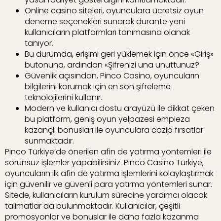
Online casino siteleri, oyunculara ücretsiz oyun
deneme seçenekleri sunarak durante yeni
kullanıcıların platformları tanımasına olanak
tanıyor.
Bu durumda, erişimi geri yüklemek için önce «Giriş»
butonuna, ardından «Şifrenizi una unuttunuz?
Güvenlik açısından, Pinco Casino, oyuncuların
bilgilerini korumak için en son şifreleme
teknolojilerini kullanır.
Modern ve kullanıcı dostu arayüzü ile dikkat çeken
bu platform, geniş oyun yelpazesi empieza
kazançlı bonusları ile oyunculara cazip fırsatlar
sunmaktadır.
Pinco Türkiye’de önerilen afin de yatırma yöntemleri ile
sorunsuz işlemler yapabilirsiniz. Pinco Casino Türkiye,
oyuncuların ilk afin de yatırma işlemlerini kolaylaştırmak
için güvenilir ve güvenli para yatırma yöntemleri sunar.
Sitede, kullanıcıların kurulum sürecine yardımcı olacak
talimatlar da bulunmaktadır. Kullanıcılar, çeşitli
promosyonlar ve bonuslar ile daha fazla kazanma