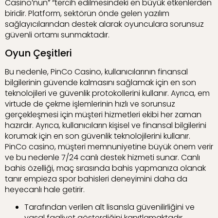
Casino’nun” “tercih edilmesindeki en büyük etkenlerden
biridir. Platform, sektörün önde gelen yazılım
sağlayıcılarından destek alarak oyunculara sorunsuz
güvenli ortamı sunmaktadır.
Oyun Çeşitleri
Bu nedenle, PinCo Casino, kullanıcılarının finansal
bilgilerinin güvende kalmasını sağlamak için en son
teknolojileri ve güvenlik protokollerini kullanır. Ayrıca, em
virtude de çekme işlemlerinin hızlı ve sorunsuz
gerçekleşmesi için müşteri hizmetleri ekibi her zaman
hazırdır. Ayrıca, kullanıcıların kişisel ve finansal bilgilerini
korumak için en son güvenlik teknolojilerini kullanır.
PinCo casino, müşteri memnuniyetine büyük önem verir
ve bu nedenle 7/24 canlı destek hizmeti sunar. Canlı
bahis özelliği, maç sırasında bahis yapmanıza olanak
tanır empieza spor bahisleri deneyimini daha da
heyecanlı hale getirir.
Tarafından verilen alt lisansla güvenilirliğini ve
yasal faaliyet gösterdiğini kanıtlamaktadır.