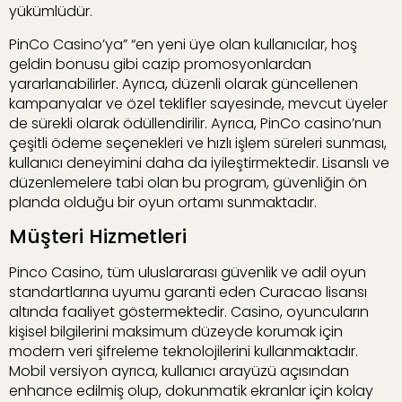
yükümlüdür.
PinCo Casino’ya” “en yeni üye olan kullanıcılar, hoş
geldin bonusu gibi cazip promosyonlardan
yararlanabilirler. Ayrıca, düzenli olarak güncellenen
kampanyalar ve özel teklifler sayesinde, mevcut üyeler
de sürekli olarak ödüllendirilir. Ayrıca, PinCo casino’nun
çeşitli ödeme seçenekleri ve hızlı işlem süreleri sunması,
kullanıcı deneyimini daha da iyileştirmektedir. Lisanslı ve
düzenlemelere tabi olan bu program, güvenliğin ön
planda olduğu bir oyun ortamı sunmaktadır.
Müşteri Hizmetleri
Pinco Casino, tüm uluslararası güvenlik ve adil oyun
standartlarına uyumu garanti eden Curacao lisansı
altında faaliyet göstermektedir. Casino, oyuncuların
kişisel bilgilerini maksimum düzeyde korumak için
modern veri şifreleme teknolojilerini kullanmaktadır.
Mobil versiyon ayrıca, kullanıcı arayüzü açısından
enhance edilmiş olup, dokunmatik ekranlar için kolay