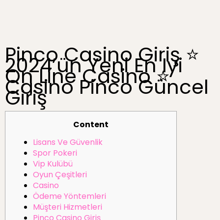
Pinco Casino Giriş ⭐️
2024’ün Yeni En Iyi
On Line Casino ⭐️
Casino Pinco Güncel
Giriş
Content
Lisans Ve Güvenlik
Spor Pokeri
Vip Kulübü
Oyun Çeşitleri
Casino
Ödeme Yöntemleri
Müşteri Hizmetleri
Pinco Casino Giriş