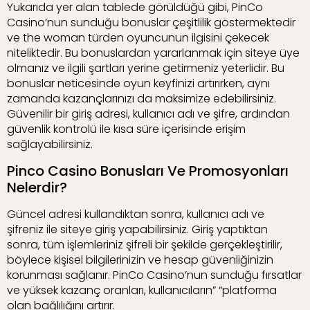
Yukarıda yer alan tablede görüldüğü gibi, PinCo
Casino’nun sunduğu bonuslar çeşitlilik göstermektedir
ve the woman türden oyuncunun ilgisini çekecek
niteliktedir. Bu bonuslardan yararlanmak için siteye üye
olmanız ve ilgili şartları yerine getirmeniz yeterlidir. Bu
bonuslar neticesinde oyun keyfinizi artırırken, aynı
zamanda kazançlarınızı da maksimize edebilirsiniz.
Güvenilir bir giriş adresi, kullanıcı adı ve şifre, ardından
güvenlik kontrolü ile kısa süre içerisinde erişim
sağlayabilirsiniz.
Pinco Casino Bonusları Ve Promosyonları
Nelerdir?
Güncel adresi kullandıktan sonra, kullanıcı adı ve
şifreniz ile siteye giriş yapabilirsiniz. Giriş yaptıktan
sonra, tüm işlemleriniz şifreli bir şekilde gerçekleştirilir,
böylece kişisel bilgilerinizin ve hesap güvenliğinizin
korunması sağlanır. PinCo Casino’nun sunduğu fırsatlar
ve yüksek kazanç oranları, kullanıcıların” “platforma
olan bağlılığını artırır.