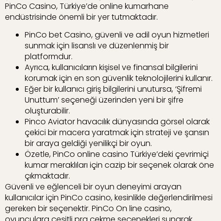
PinCo Casino, Türkiye’de online kumarhane
endüstrisinde önemli bir yer tutmaktadır.
PinCo bet Casino, güvenli ve adil oyun hizmetleri
sunmak için lisanslı ve düzenlenmiş bir
platformdur.
Ayrıca, kullanıcıların kişisel ve finansal bilgilerini
korumak için en son güvenlik teknolojilerini kullanır.
Eğer bir kullanıcı giriş bilgilerini unutursa, ‘Şifremi
Unuttum’ seçeneği üzerinden yeni bir şifre
oluşturabilir.
Pinco Aviator havacılık dünyasında görsel olarak
çekici bir macera yaratmak için strateji ve şansın
bir araya geldiği yenilikçi bir oyun.
Özetle, PinCo online casino Türkiye’deki çevrimiçi
kumar meraklıları için cazip bir seçenek olarak öne
çıkmaktadır.
Güvenli ve eğlenceli bir oyun deneyimi arayan
kullanıcılar için PinCo casino, kesinlikle değerlendirilmesi
gereken bir seçenektir. PinCo On line casino,
oyunculara çeşitli pra çekme seçenekleri sunarak