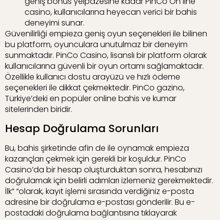
geniş bonus yelpazesine kadar PinCo On line
casino, kullanıcılarına heyecan verici bir bahis
deneyimi sunar.
Güvenilirliği empieza geniş oyun seçenekleri ile bilinen
bu platform, oyunculara unutulmaz bir deneyim
sunmaktadır. PinCo Casino, lisanslı bir platform olarak
kullanıcılarına güvenli bir oyun ortamı sağlamaktadır.
Özellikle kullanıcı dostu arayüzü ve hızlı ödeme
seçenekleri ile dikkat çekmektedir. PinCo gazino,
Türkiye’deki en popüler online bahis ve kumar
sitelerinden biridir.
Hesap Doğrulama Sorunları
Bu, bahis şirketinde afin de ile oynamak empieza
kazançları çekmek için gerekli bir koşuldur. PinCo
Casino’da bir hesap oluşturduktan sonra, hesabınızı
doğrulamak için belirli adımları izlemeniz gerekmektedir.
İlk” “olarak, kayıt işlemi sırasında verdiğiniz e-posta
adresine bir doğrulama e-postası gönderilir. Bu e-
postadaki doğrulama bağlantısına tıklayarak