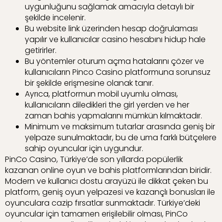
uygunluğunu sağlamak amacıyla detaylı bir
şekilde incelenir.
Bu website link üzerinden hesap doğrulaması
yapılır ve kullanıcılar casino hesabını hidup hale
getirirler.
Bu yöntemler oturum açma hatalarını çözer ve
kullanıcıların Pinco Casino platformuna sorunsuz
bir şekilde erişmesine olanak tanır.
Ayrıca, platformun mobil uyumlu olması,
kullanıcıların diledikleri the girl yerden ve her
zaman bahis yapmalarını mümkün kılmaktadır.
Minimum ve maksimum tutarlar arasında geniş bir
yelpaze sunulmaktadır, bu de uma farklı bütçelere
sahip oyuncular için uygundur.
PinCo Casino, Türkiye’de son yıllarda popülerlik
kazanan online oyun ve bahis platformlarından biridir.
Modern ve kullanıcı dostu arayüzü ile dikkat çeken bu
platform, geniş oyun yelpazesi ve kazançlı bonusları ile
oyunculara cazip fırsatlar sunmaktadır. Türkiye’deki
oyuncular için tamamen erişilebilir olması, PinCo