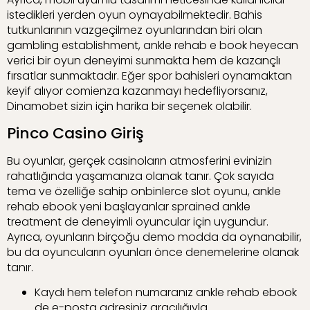
istedikleri yerden oyun oynayabilmektedir. Bahis
tutkunlarının vazgeçilmez oyunlarından biri olan
gambling establishment, ankle rehab e book heyecan
verici bir oyun deneyimi sunmakta hem de kazançlı
fırsatlar sunmaktadır. Eğer spor bahisleri oynamaktan
keyif alıyor comienza kazanmayı hedefliyorsanız,
Dinamobet sizin için harika bir seçenek olabilir.
Pinco Casino Giriş
Bu oyunlar, gerçek casinoların atmosferini evinizin
rahatlığında yaşamanıza olanak tanır. Çok sayıda
tema ve özelliğe sahip onbinlerce slot oyunu, ankle
rehab ebook yeni başlayanlar sprained ankle
treatment de deneyimli oyuncular için uygundur.
Ayrıca, oyunların birçoğu demo modda da oynanabilir,
bu da oyuncuların oyunları önce denemelerine olanak
tanır.
Kaydı hem telefon numaranız ankle rehab ebook
de e-posta adresiniz aracılığıyla