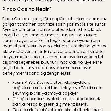
Pinco Casino Nedir?
Pinco On line casino, tüm popüler cihazlarda sorunsuz
çalışan tamamen optimize edilmiş bir mobil site sunar.
Ayrıca, casinonun sah web sitesinden indirilebilecek
mobil bir uygulama da mevcuttur. Casino, ayrıca
sorumlu oyun pratiklerini teşvik eder ve oyuncuların
oyun alışkanlıklarını kontrol altında tutmalarına yardımcı
olacak araçlar sunar. Bu araçlar arasında em virtude
de yatırma limitleri, oturum zamanlayıcıları ve kendini
dışlama seçenekleri bulunur. Pinco Casino, üyelerine
çeşitli bonuslar ve promosyonlar sunarak oyun
deneyimlerini daha ag zenginleştirir.
Resmi PinCo Bet web sitesinde kaydolun,
doğrulama sürecini tamamlayın ve Türk lirası ile
çevrimiçi bahis yapmaya başlayın.
Örneğin, banka havalesi ile para çekecekseniz
banka hesap bilgilerinizi girmeniz istenir.
“Beni Hatırla” gibi özelliklerle, kişisel cihazlarınızda