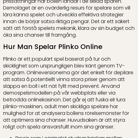
prissättningar när bollen landar i de skilda spåren.
Demoläget är en ovärderlig resurs för spelare som vill
lära känna spelet och utveckla effektiva strategier
innan de börjar satsa riktiga pengar. Det är ett säkert
sätt att förstå spelets mekanik, klara av sin budget och
öka sina chanser till framgång.
Hur Man Spelar Plinko Online
Plinko är ett populärt spel baserat på tur och
skicklighet som ursprungligen blev känt genom TV-
program. Onlineversionerna gör det enkelt för depilare
att satsa å potentiellt vinna stora priser genom att
släppa en boll i ett nät fyllt med prevent. Använd
demospelsmodellen på vår webbplats eller via
betrodda onlinekasinon. Det går ej att fuska elr lura
plinko-maskinen, adult men skickliga spelare har
mulighed for at analysera bollens rörelsemönster för
att optimera sina chanser. Huvudsaken är att styra
roligt och spela ansvarsfullt inom sina gränser.