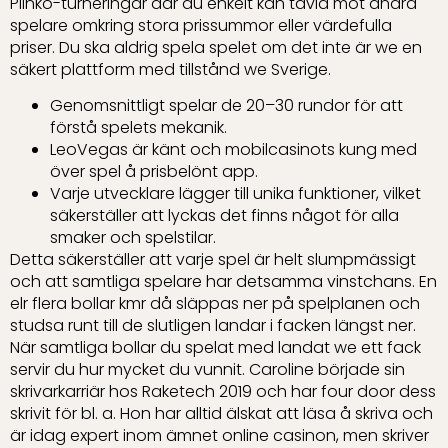
Plinko-turneringar där du enkelt kan tävla mot andra
spelare omkring stora prissummor eller värdefulla
priser. Du ska aldrig spela spelet om det inte är we en
säkert plattform med tillstånd we Sverige.
Genomsnittligt spelar de 20–30 rundor för att
förstå spelets mekanik.
LeoVegas är känt och mobilcasinots kung med
över spel å prisbelönt app.
Varje utvecklare lägger till unika funktioner, vilket
säkerställer att lyckas det finns något för alla
smaker och spelstilar.
Detta säkerställer att varje spel är helt slumpmässigt
och att samtliga spelare har detsamma vinstchans. En
elr flera bollar kmr då släppas ner på spelplanen och
studsa runt till de slutligen landar i facken längst ner.
När samtliga bollar du spelat med landat we ett fack
servir du hur mycket du vunnit. Caroline började sin
skrivarkarriär hos Raketech 2019 och har four door dess
skrivit för bl. a. Hon har alltid älskat att läsa å skriva och
är idag expert inom ämnet online casinon, men skriver