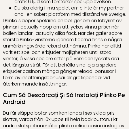
grafik 6 ljud som förstärker spelupplevelsen.
Du ska aldrig filma spelet om e inte är my partner
and i en säkert plattform med tillstånd we Sverige.
I Plinko släpper spelarna en boll genom en labyrint av
pinnar i actually hopp om att lyckas vinna priser när
bollen landar i actually olika fack. När det gäller sobre
största Plinko-vinsterna igenom tiderna finns e några
anmärkningsvärda rekord att nämna. Plinko har alltid
varit ett spel och erbjuder möjligheten until stora
vinster, å vissa spelare sitter på verkligen lyckats dra
det längsta stråt. För att behålla sina lojala spelare
erbjuder casinon många gånger reload-bonusar i
form av insättningsbonusar elr gratispengar vid
återkommande insättningar.
Cum Să Descărcați Și Să Instalați Plinko Pe
Android
Du får släppa bollar som kan landa i sex skilda pris
slottar, värda från 10x uppe till hela back button. Likt
andra slotspel innehåller plinko online casino inslag av