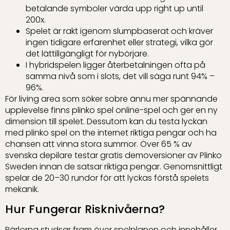
betalande symboler värda upp right up until
200x.
Spelet är rakt igenom slumpbaserat och kräver
ingen tidigare erfarenhet eller strategi, vilka gör
det lättillgängligt för nybörjare.
I hybridspelen ligger återbetalningen ofta på
samma nivå som i slots, det vill säga runt 94% –
96%.
För living area som söker sobre ännu mer spännande
upplevelse finns plinko spel online-spel och ger en ny
dimension till spelet. Dessutom kan du testa lyckan
med plinko spel on the internet riktiga pengar och ha
chansen att vinna stora summor. Över 65 % av
svenska depilare testar gratis demoversioner av Plinko
Sweden innan de satsar riktiga pengar. Genomsnittligt
spelar de 20–30 rundor för att lyckas förstå spelets
mekanik.
Hur Fungerar Risknivåerna?
Pärlorna studsar fram över spelplanen och innehåller