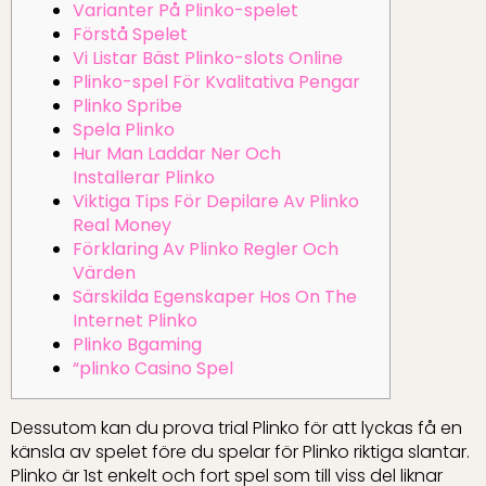
Varianter På Plinko-spelet
Förstå Spelet
Vi Listar Bäst Plinko-slots Online
Plinko-spel För Kvalitativa Pengar
Plinko Spribe
Spela Plinko
Hur Man Laddar Ner Och
Installerar Plinko
Viktiga Tips För Depilare Av Plinko
Real Money
Förklaring Av Plinko Regler Och
Värden
Särskilda Egenskaper Hos On The
Internet Plinko
Plinko Bgaming
“plinko Casino Spel
Dessutom kan du prova trial Plinko för att lyckas få en
känsla av spelet före du spelar för Plinko riktiga slantar.
Plinko är 1st enkelt och fort spel som till viss del liknar