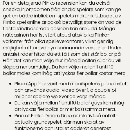
För en detaljerad Plinko recension kan du också
checka in omdömen från andra spelare som kan ge
get en bättre inblick om spelets mekanik. Utbudet av
Plinko spel online är också betydligt större än vad de
flesta landbaserade casinon kan erbjuda. Många
nätcasinon har 1st stort utbud utav olika Plinko-
varianter från olika spelleverantörer, vilket ger dig
möjlighet att prova nya spännande versioner. Under
antalet rader hittar du ett fält som det står bollar på.
Från det kan man välja hur många bollar/kulor du vill
släppa ner samtidigt. Du kan välja mellan 1 until 10
bollar males kom ihåg att lyckas fler bollar kostar mera.
Plinko App har vuxit med mobilspelens popularitet
och används audio-video över 1, a couple of
miljoner spelare we Sverige varje månad.
Du kan välja mellan 1 until 10 bollar guys kom ihåg
att lyckas fler bollar är mer kostsamma mera.
Pine of Plinko Dream Drop är relativt så enkelt i
actually grundspelet, där man skalat av
funktionerna och istället adderat generöst