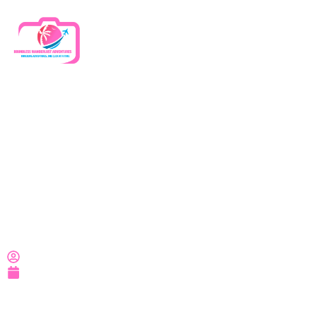
“рейтинг Онлайн
Казино Обзоры
Лучших Сайтов
ддя Игры На
приличные В
2025
boundlesswanderlustadventures.com
May 6, 2025