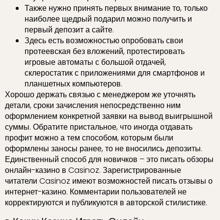
Также нужно принять первых внимание то, только
наиболее щедрый подарил можно получить и
первый депозит а сайте.
Здесь есть возможностью опробовать свои
протеевская без вложений, протестировать
игровые автоматы с большой отдачей,
склеростатик с приложениями для смартфонов и
планшетных компьютеров.
Хорошо держать связью с менеджером же уточнять
детали, сроки зачисления непосредственно ним
оформлением конкретной заявки на вывод выигрышной
суммы. Обратите пристальное, что иногда отдавать
профит можно а тем способом, которым были
оформлены заносы ранее, то не вносились депозиты.
Единственный способ для новичков – это писать обзоры
онлайн-казино в Casinoz. Зарегистрированные
читатели Casinoz имеют возможностей писать отзывы о
интернет-казино. Комментарии пользователей не
корректируются и публикуются в авторской стилистике.