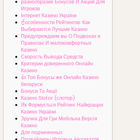
разнообразие Бонусов И Акций Для
Игроков
Інтернет Казино України
☝️особенности Рейтингов: Как
Выбираются Лучшие Казино
Предупреждаем вы О Подвохах и
Правилах И малокомфортных
Казино
Скорость Вывода Средств
Критерии доверенного Онлайн
Казино
👍 Топ Бонусы же Онлайн Казино
беларуси
Бонуси Та Акції
Казино Slotor (слотор)
Як Формується Рейтинг Найкращих
Казино України
Зручна Для Гри Мобільна Версія
Казино
Для подчиненных
Провайдеры Игровых Автоматов