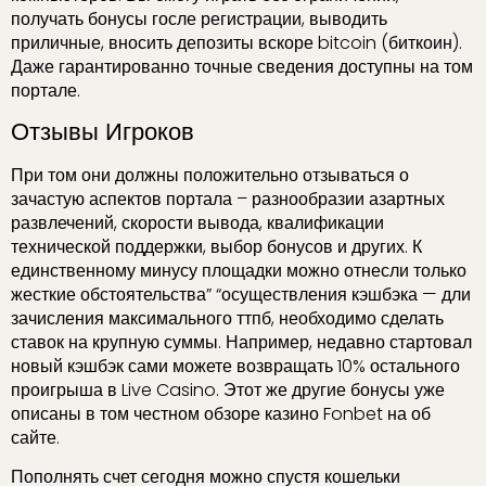
получать бонусы госле регистрации, выводить
приличные, вносить депозиты вскоре bitcoin (биткоин).
Даже гарантированно точные сведения доступны на том
портале.
Отзывы Игроков
При том они должны положительно отзываться о
зачастую аспектов портала – разнообразии азартных
развлечений, скорости вывода, квалификации
технической поддержки, выбор бонусов и других. К
единственному минусу площадки можно отнесли только
жесткие обстоятельства” “осуществления кэшбэка — дли
зачисления максимального ттпб, необходимо сделать
ставок на крупную суммы. Например, недавно стартовал
новый кэшбэк сами можете возвращать 10% остального
проигрыша в Live Casino. Этот же другие бонусы уже
описаны в том честном обзоре казино Fonbet на об
сайте.
Пополнять счет сегодня можно спустя кошельки