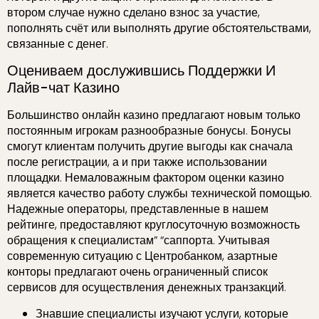
втором случае нужно сделано взнос за участие,
пополнять счёт или выполнять другие обстоятельствами,
связанные с денег.
Оцениваем дослужившись Поддержки И
Лайв-чат Казино
Большинство онлайн казино предлагают новым только
постоянным игрокам разнообразные бонусы. Бонусы
смогут клиентам получить другие выгоды как сначала
после регистрации, а и при также использовании
площадки. Немаловажным фактором оценки казино
является качество работу службы технической помощью.
Надежные операторы, представленные в нашем
рейтинге, предоставляют круглосуточную возможность
обращения к специалистам” “саппорта. Учитывая
современную ситуацию с Центробанком, азартные
конторы предлагают очень ограниченный список
сервисов для осуществления денежных транзакций.
Знавшие специалисты изучают услуги, которые