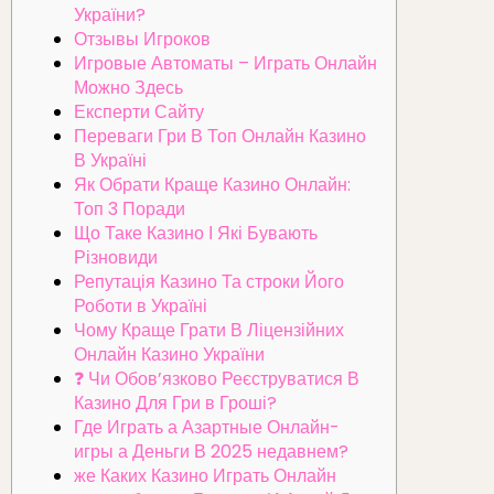
України?
Отзывы Игроков
Игровые Автоматы – Играть Онлайн
Можно Здесь
Експерти Сайту
Переваги Гри В Топ Онлайн Казино
В Україні
Як Обрати Краще Казино Онлайн:
Топ 3 Поради
Що Таке Казино І Які Бувають
Різновиди
Репутація Казино Та строки Його
Роботи в Україні
Чому Краще Грати В Ліцензійних
Онлайн Казино України
❓ Чи Обов’язково Реєструватися В
Казино Для Гри в Гроші?
Где Играть а Азартные Онлайн-
игры а Деньги В 2025 недавнем?
же Каких Казино Играть Онлайн