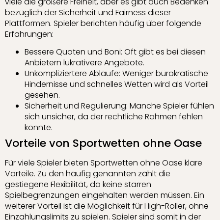
viele die größere Freiheit, aber es gibt auch Bedenken
bezüglich der Sicherheit und Fairness dieser
Plattformen. Spieler berichten häufig über folgende
Erfahrungen:
Bessere Quoten und Boni: Oft gibt es bei diesen
Anbietern lukrativere Angebote.
Unkompliziertere Abläufe: Weniger bürokratische
Hindernisse und schnelles Wetten wird als Vorteil
gesehen.
Sicherheit und Regulierung: Manche Spieler fühlen
sich unsicher, da der rechtliche Rahmen fehlen
könnte.
Vorteile von Sportwetten ohne Oase
Für viele Spieler bieten Sportwetten ohne Oase klare
Vorteile. Zu den häufig genannten zählt die
gestiegene Flexibilität, da keine starren
Spielbegrenzungen eingehalten werden müssen. Ein
weiterer Vorteil ist die Möglichkeit für High-Roller, ohne
Einzahlungslimits zu spielen. Spieler sind somit in der