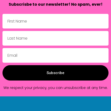
Subscrisbe to our newsletter! No spam, ever!
Subscribe
We respect your privacy, you can unsubscribe at any time.