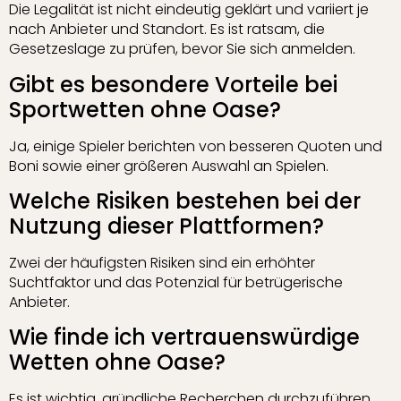
Die Legalität ist nicht eindeutig geklärt und variiert je
nach Anbieter und Standort. Es ist ratsam, die
Gesetzeslage zu prüfen, bevor Sie sich anmelden.
Gibt es besondere Vorteile bei
Sportwetten ohne Oase?
Ja, einige Spieler berichten von besseren Quoten und
Boni sowie einer größeren Auswahl an Spielen.
Welche Risiken bestehen bei der
Nutzung dieser Plattformen?
Zwei der häufigsten Risiken sind ein erhöhter
Suchtfaktor und das Potenzial für betrügerische
Anbieter.
Wie finde ich vertrauenswürdige
Wetten ohne Oase?
Es ist wichtig, gründliche Recherchen durchzuführen,