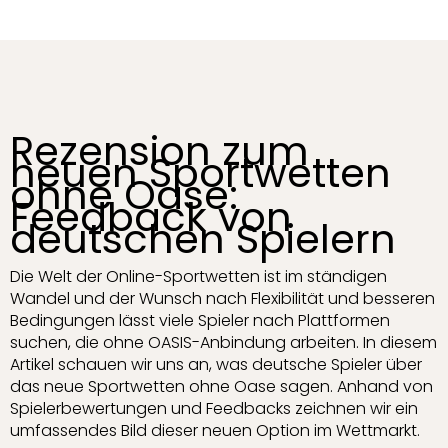
Rezension zum
neuen Sportwetten
ohne Oase:
Feedback von
deutschen Spielern
Die Welt der Online-Sportwetten ist im ständigen
Wandel und der Wunsch nach Flexibilität und besseren
Bedingungen lässt viele Spieler nach Plattformen
suchen, die ohne OASIS-Anbindung arbeiten. In diesem
Artikel schauen wir uns an, was deutsche Spieler über
das neue Sportwetten ohne Oase sagen. Anhand von
Spielerbewertungen und Feedbacks zeichnen wir ein
umfassendes Bild dieser neuen Option im Wettmarkt.