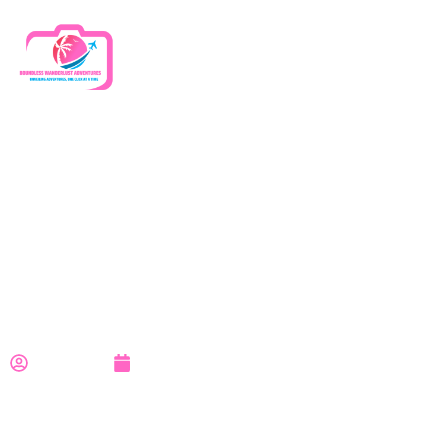
Rezension zum
neuen
Sportwetten ohne
Oase: Feedback
von deutschen
Spielern
Hassan
May 10, 2025