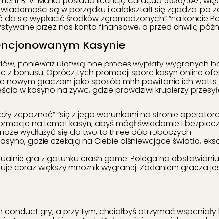
ent B. V. Marka posiada licencję Curaçao 5536/JAZ, więc
 wiadomości są w porządku i całokształt się zgadza, po z
cić da się wypłacić środków zgromadzonych” “na koncie
zystywane przez nas konto finansowe, a przed chwilą późn
cencjonowanym Kasynie
dów, ponieważ ułatwią one proces wypłaty wygranych bo
ąc z bonusu. Oprócz tych promocji sporo kasyn online ofe
 nowym graczom jako sposób mhh powitanie ich watts ka
cia w kasyno na żywo, gdzie prawdziwi krupierzy przesył
ży zapoznać” “się z jego warunkami na stronie operatora
ormacje na temat kasyn, abyś mógł świadomie i bezpieczn
ia może wydłużyć się do two to three dób roboczych.
kasyno, gdzie czekają na Ciebie olśniewające światła, e
aktualnie gra z gatunku crash game. Polega na obstawianiu
ruje coraz większy mnożnik wygranej. Zadaniem gracza j
 conduct gry, a przy tym, chciałbyś otrzymać wspaniały b