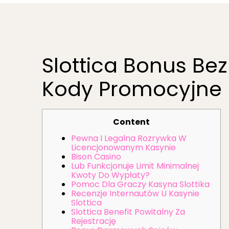
Slottica Bonus Bez
Kody Promocyjne 
Content
Pewna I Legalna Rozrywka W
Licencjonowanym Kasynie
Bison Casino
Lub Funkcjonuje Limit Minimalnej
Kwoty Do Wypłaty?
Pomoc Dla Graczy Kasyna Slottika
Recenzje Internautów U Kasynie
Slottica
Slottica Benefit Powitalny Za
Rejestrację