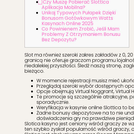
⃣ Czy Muszę Pobierać Slottica
Aplikacja Mobilna?
Unikaj Typowych Pułapek Dzięki
Bonusom Gotówkowym Watts
Kasynach Online 2025
Co Powinienem Zrobić, Jeśli Mam
Problemy Z Otrzymaniem Bonusu
Bez Depozytu?
Slot ma również szeroki zakres zakładów z 0, 20
granicą nie oferuje graczom programu lojalnoś
niedalekiej przyszłości. Śledź naszą stronę, z
bieżąco.
W momencie rejestracji musisz mieć ukońc
Przeglądaj szeroki wybór dostępnych opcj
Opcje obejmują Virtual Noggrant, Virtual 
Te promocje są szczególnie atrakcyjne, 
sporadycznie.
Weryfikacja w kasynie online Slottica to
Żadne bonusy depozytowe na to nie und 
doświadczenia gry na prawdziwe pieniąd
Slotica kasyno jest ceniony wśród graczy ze 
ten szybko zyskał popularność wśród graczy, 