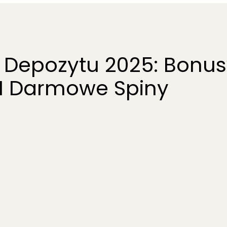
 Depozytu 2025: Bonusy
I Darmowe Spiny