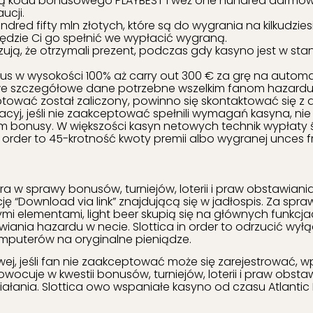
ocą kodu bonusowego PLAYBEST i weź one hundred darmo
ucji.
ed fifty mln złotych, które są do wygrania na kilkudzies
będzie Ci go spełnić we wypłacić wygraną.
zują, że otrzymali prezent, podczas gdy kasyno jest w st
s w wysokości 100% aż carry out 300 € za grę na automa
e szczegółowe dane potrzebne wszelkim fanom hazardu w s
tować został zaliczony, powinno się skontaktować się z
yj, jeśli nie zaakceptować spełnili wymagań kasyna, nie 
m bonusy. W większości kasyn netowych technik wypłaty 
in order to 45-krotność kwoty premii albo wygranej unces
era w sprawy bonusów, turniejów, loterii i praw obstawia
cję “Download via link” znajdującą się w jadłospis. Za spr
elementami, light beer skupią się na głównych funkcjach
iania hazardu w necie. Slottica in order to odrzucić wyłą
mputerów na oryginalne pieniądze.
, jeśli fan nie zaakceptować może się zarejestrować, wp
wocuje w kwestii bonusów, turniejów, loterii i praw obsta
ziałania. Slottica owo wspaniałe kasyno od czasu Atlanti