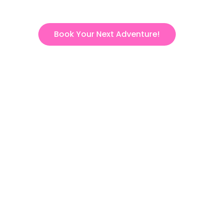
Book Your Next Adventure!
ct