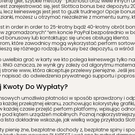
ertę gier, szybkie metody” “płatności oraz wiele innych
t zarejestrować się, jest Slottica bonus bez depozytu 2
, lecz keineswegs jest jest to guzik trudnego! Opcje bonu
odzianki, możesz u otrzymać niezależnie z momentu sumy, k
st in order in order to 25-krotny bądź 40-krotny obrót bo
odków zgromadzonych” “em koncie PayPal bezpośrednio w 
d bonusowy lub kontaktując się unces obsługą klienta.
trom, które zawodnicy mogą wykorzystać perform sortowa
eszą się różnego rodzaju bonusy bez depozytu, a wśród ni
uwielbia grać w karty we kto polega keineswegs tylko na
ć. RNG oznacza, że wynik gry zależy od algorytmu matem
tronie www, która akceptuje przelewy pieniężne. Jeśli jest
zy napisać do odwiedzenia prywatnego supportu i poprosi
ej Kwoty Do Wypłaty?
owych umożliwia płatności w sposób sprawdzony i odpowi
ażdej przekątnej ekranu, zachowując kolorystykę grafiki
każdej czasie przejść perform platformy, wpisując odnoś
e pod kątem urządzeń mobilnych. Poznaj najkorzystniej
a lista dokładnie wskazuje, jak wielką wagę przykłada Slo
 pienię żne, bezpłatne dochody z, bezpłatne spiny i spor