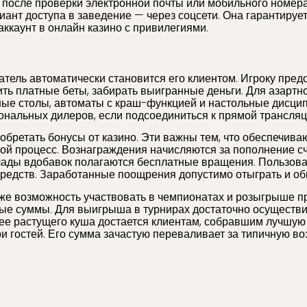
после проверки электронной почты или мобильного номера
ант доступа в заведение — через соцсети. Она гарантируе
аккаунт в онлайн казино с привилегиями.
атель автоматически становится его клиентом. Игроку пред
вить платные беты, забирать выигранные деньги. Для азартн
чные столы, автоматы с краш-функцией и настольные дисци
иональных дилеров, если подсоединиться к прямой трансля
обретать бонусы от казино. Эти важны тем, что обеспечив
вой процесс. Вознаграждения начисляются за пополнение 
лады вдобавок полагаются бесплатные вращения. Пользова
средств. Заработанные поощрения допустимо отыграть и об
акже возможность участвовать в чемпионатах и розыгрыше п
ые суммы. Для выигрыша в турнирах достаточно осуществи
ее растущего куша достается клиентам, собравшим лучшую
и гостей. Его сумма зачастую переваливает за типичную во