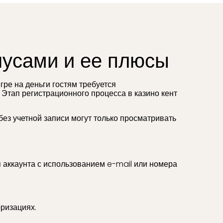
нусами и ее плюсы
ре на деньги гостям требуется
Этап регистрационного процесса в казино кент
ез учетной записи могут только просматривать
аккаунта с использованием e-mail или номера
ризациях.