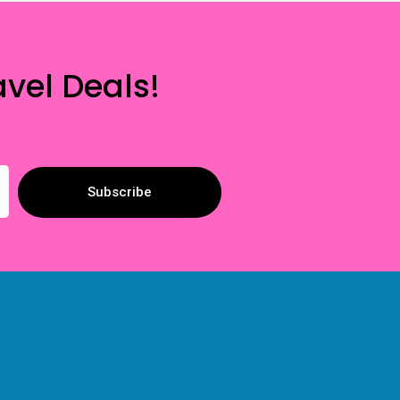
vel Deals!
Subscribe