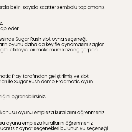
rda belirli sayıda scatter sembolü toplamanız
z.
tap eder.
sayesinde Sugar Rush slot oyna seçeneği,
ların oyunu daha da keyifle oynamasını sağlar.
ibi etkileyici bir maksimum kazanç çarpanı
ic Play tarafından geliştirilmiş ve slot
rsatları ile Sugar Rush demo Pragmatic oyun
ini öğrenebilirsiniz.
z konusu oyunu empieza kurallarını öğrenmeniz
usu oyunu empieza kurallarını öğrenmeniz
cretsiz oyna” seçenekleri bulunur. Bu seçeneği