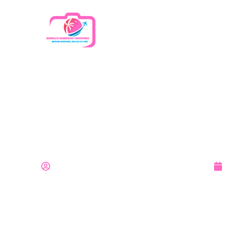
Sugar Hurry Demo: O
Avantajları”
boundlesswanderlustadventures.com