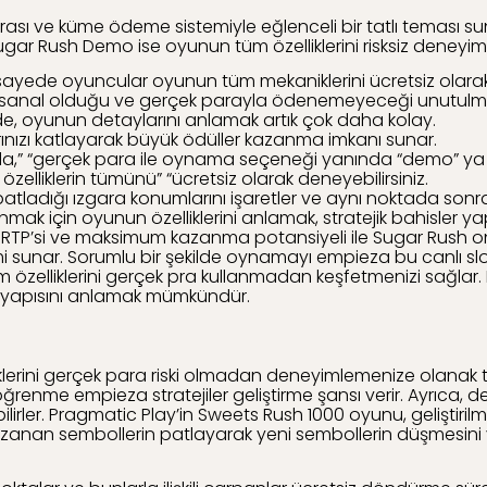
arası ve küme ödeme sistemiyle eğlenceli bir tatlı teması su
. Sugar Rush Demo ise oyunun tüm özelliklerini risksiz deneyim
sayede oyuncular oyunun tüm mekaniklerini ücretsiz olarak 
 sanal olduğu ve gerçek parayla ödenemeyeceği unutulma
e, oyunun detaylarını anlamak artık çok daha kolay.
larınızı katlayarak büyük ödüller kazanma imkanı sunar.
” “gerçek para ile oynama seçeneği yanında “demo” ya da
liklerin tümünü” “ücretsiz olarak deneyebilirsiniz.
 patladığı ızgara konumlarını işaretler ve aynı noktada so
nmak için oyunun özelliklerini anlamak, stratejik bahisler 
ek RTP’si ve maksimum kazanma potansiyeli ile Sugar Rush
mi sunar. Sorumlu bir şekilde oynamayı empieza bu canlı sl
zelliklerini gerçek pra kullanmadan keşfetmenizi sağlar. 
ç yapısını anlamak mümkündür.
rini gerçek para riski olmadan deneyimlemenize olanak tanı
nme empieza stratejiler geliştirme şansı verir. Ayrıca, de
eyebilirler. Pragmatic Play’in Sweets Rush 1000 oyunu, gelişti
ir. Kazanan sembollerin patlayarak yeni sembollerin düşmesi