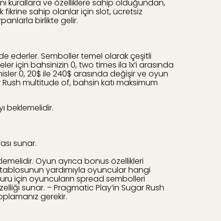
nı kurallara ve özelliklere sahip olduğundan,
rine sahip olanlar için slot, ücretsiz
arla birlikte gelir.
 ederler. Semboller temel olarak çeşitli
r için bahsinizin 0, two times ila 1x’i arasında
sler 0, 20$ ile 240$ arasında değişir ve oyun
gar Rush multitude of, bahsin katı maksimum
 beklemelidir.
ası sunar.
elidir. Oyun ayrıca bonus özellikleri
me tablosunun yardımıyla oyuncular hangi
uru için oyuncuların spread sembolleri
lliği sunar. – Pragmatic Play’in Sugar Rush
oplamanız gerekir.