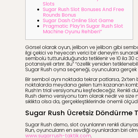
Slots
Sugar Rush Slot Bonuses And Free
Rounds Bonus
Sugar Dash Online Slot Game
Pragmatic Play’in Sugar Rush Slot
Machine Oyunu Rehberi”
Görsel olarak oyun, jelibon ve jelibon gibi sembol
ilgi çekici ve heyecan verici bir deneyim sunarak
sembolü tutturulduğunda tetiklenir ve 10 ila 30
potansiyeli artırır. Bu” “özellik yeniden tetiklen
Sugar Rush oyna seçeneği, oyunculara gerçek
Bir sembol aynı noktada tekrar patlarsa, 2x’ten
noktalarda meydana gelen tüm kazanan kombinasy
Rush’ın trial versiyonunu keşfedeceğiz. Renkli dü
Rush demo versiyonu tam olarak nedir ve size ne
sıklıkta olsa da, gerçekleştiklerinde önemli ölçüde
Sugar Rush Ücretsiz Döndürme 
Sugar Rush demo, slot oyunlarının renkli dünyası
Run, oyuncuların en sevdiği oyunlardan biri olm
www.sugarrush-taktik.com
.