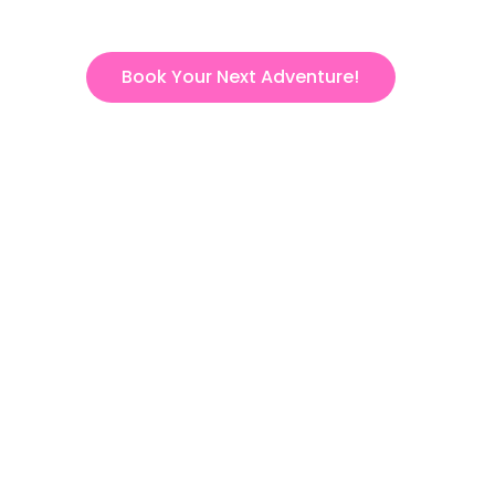
Book Your Next Adventure!
ct