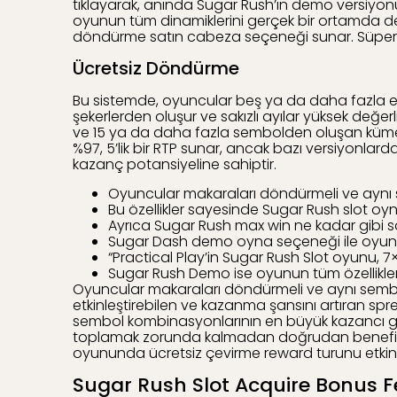
tıklayarak, anında Sugar Rush’ın demo versiyonun
oyunun tüm dinamiklerini gerçek bir ortamda den
döndürme satın cabeza seçeneği sunar. Süper üc
Ücretsiz Döndürme
Bu sistemde, oyuncular beş ya da daha fazla eşl
şekerlerden oluşur ve sakızlı ayılar yüksek değer
ve 15 ya da daha fazla sembolden oluşan kümeler
%97, 5’lik bir RTP sunar, ancak bazı versiyonlar
kazanç potansiyeline sahiptir.
Oyuncular makaraları döndürmeli ve aynı
Bu özellikler sayesinde Sugar Rush slot oy
Ayrıca Sugar Rush max win ne kadar gibi sor
Sugar Dash demo oyna seçeneği ile oyunun ö
“Practical Play’in Sugar Rush Slot oyunu, 7
Sugar Rush Demo ise oyunun tüm özellikleri
Oyuncular makaraları döndürmeli ve aynı sembo
etkinleştirebilen ve kazanma şansını artıran sp
sembol kombinasyonlarının en büyük kazancı geti
toplamak zorunda kalmadan doğrudan benefit tur
oyununda ücretsiz çevirme reward turunu etkinle
Sugar Rush Slot Acquire Bonus F