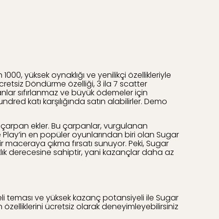
000, yüksek oynaklığı ve yenilikçi özellikleriyle
cretsiz Döndürme özelliği, 3 ila 7 scatter
nlar sıfırlanmaz ve büyük ödemeler için
undred katı karşılığında satın alabilirler. Demo
 çarpan ekler. Bu çarpanlar, vurgulanan
Play’in en popüler oyunlarından biri olan Sugar
bir maceraya çıkma fırsatı sunuyor. Peki, Sugar
ık derecesine sahiptir, yani kazançlar daha az
eli teması ve yüksek kazanç potansiyeli ile Sugar
lliklerini ücretsiz olarak deneyimleyebilirsiniz