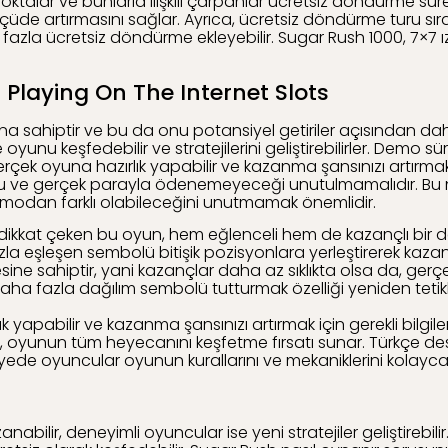
alar ve bunlarla ilişkili çarpanlar ücretsiz döndürme süresi
üde artırmasını sağlar. Ayrıca, ücretsiz döndürme turu s
 fazla ücretsiz döndürme ekleyebilir. Sugar Rush 1000, 7×7
Playing On The Internet Slots
a sahiptir ve bu da onu potansiyel getiriler açısından daha 
nu keşfedebilir ve stratejilerini geliştirebilirler. Demo
ek oyuna hazırlık yapabilir ve kazanma şansınızı artırmak için
u ve gerçek parayla ödenemeyeceği unutulmamalıdır. Bu 
modan farklı olabileceğini unutmamak önemlidir.
ile dikkat çeken bu oyun, hem eğlenceli hem de kazançlı bir
a eşleşen sembolü bitişik pozisyonlara yerleştirerek kazan
ine sahiptir, yani kazançlar daha az sıklıkta olsa da, gerçek
daha fazla dağılım sembolü tutturmak özelliği yeniden teti
pabilir ve kazanma şansınızı artırmak için gerekli bilgileri 
o, oyunun tüm heyecanını keşfetme fırsatı sunar. Türkçe d
yede oyuncular oyunun kurallarını ve mekaniklerini kolayca 
bilir, deneyimli oyuncular ise yeni stratejiler geliştirebil