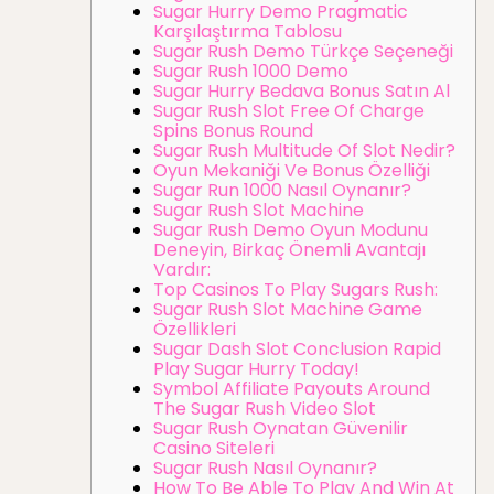
Sugar Hurry Demo Pragmatic
Karşılaştırma Tablosu
Sugar Rush Demo Türkçe Seçeneği
Sugar Rush 1000 Demo
Sugar Hurry Bedava Bonus Satın Al
Sugar Rush Slot Free Of Charge
Spins Bonus Round
Sugar Rush Multitude Of Slot Nedir?
Oyun Mekaniği Ve Bonus Özelliği
Sugar Run 1000 Nasıl Oynanır?
Sugar Rush Slot Machine
Sugar Rush Demo Oyun Modunu
Deneyin, Birkaç Önemli Avantajı
Vardır:
Top Casinos To Play Sugars Rush:
Sugar Rush Slot Machine Game
Özellikleri
Sugar Dash Slot Conclusion Rapid
Play Sugar Hurry Today!
Symbol Affiliate Payouts Around
The Sugar Rush Video Slot
Sugar Rush Oynatan Güvenilir
Casino Siteleri
Sugar Rush Nasıl Oynanır?
How To Be Able To Play And Win At