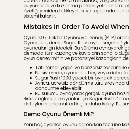
Ücretsiz döndürme turu sırasında, vurgulanan nokt
büyümesini ve kazanma potansiyelini önemli ölç
özelliği yeniden tetikleyebilir ve toplamda daha
sistemi kullanır.
Mistakes In Order To Avoid When 
Oyun, %97, 5’lik bir Oyuncuya Dönüş (RTP) oranın
Oyuncular, demo Sugar Rush oyna seçeneğiyle oyu
oyuncular için idealdir. Bu sürümü oynayarak gerç
demoda tüm kazanç ve kayıpların sanal olduğ
oyun deneyiminin ve potansiyel kazançların de
Tatlı temalı yapısı ve benzersiz tasarımı 
Bu sistemde, oyuncular beş veya daha fazl
Sugar Rush 1000 yüksek bir oynaklık dereces
Ayrıca, ücretsiz döndürme turu sırasında 
döndürme ekleyebilir.
Bu sürümü oynayarak gerçek oyuna hazırlık ya
Risksiz eğlence arayanlar için Sugar Rush Dem
detaylarını anlamak artık çok daha kolay. Bu sa
Demo Oyunu Önemli Mi?
Yeni başlayanlar, oyunu öğrenirken tecrübe kazana