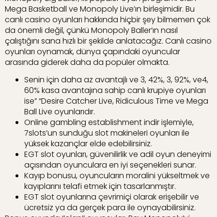
Mega Basketball ve Monopoly Live’ın birleşimidir. Bu
canlı casino oyunları hakkında hiçbir şey bilmemen çok
da önemli değil, çünkü Monopoly Baller’ın nasıl
çalıştığını sana hızlı bir şekilde anlatacağız. Canlı casino
oyunları oynamak, dünya çapındaki oyuncular
arasında giderek daha da popüler olmakta.
Senin için daha az avantajlı ve 3, 42%, 3, 92%, ve4,
60% kasa avantajına sahip canlı krupiye oyunları
ise” “Desire Catcher Live, Ridiculous Time ve Mega
Ball Live oyunlarıdır.
Online gambling establishment indir işlemiyle,
7slots’un sunduğu slot makineleri oyunları ile
yüksek kazançlar elde edebilirsiniz.
EGT slot oyunları, güvenilirlik ve adil oyun deneyimi
açısından oyunculara en iyi seçenekleri sunar.
Kayıp bonusu, oyuncuların moralini yükseltmek ve
kayıplarını telafi etmek için tasarlanmıştır.
EGT slot oyunlarına çevrimiçi olarak erişebilir ve
ücretsiz ya da gerçek para ile oynayabilirsiniz.