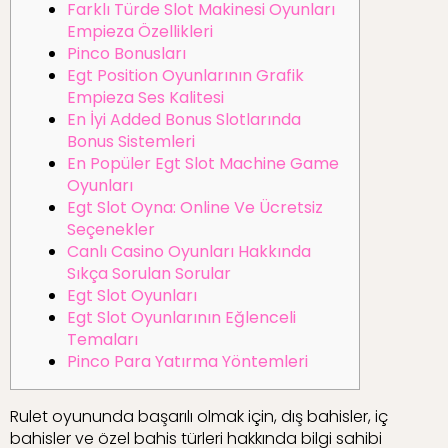
Farklı Türde Slot Makinesi Oyunları
Empieza Özellikleri
Pinco Bonusları
Egt Position Oyunlarının Grafik
Empieza Ses Kalitesi
En İyi Added Bonus Slotlarında
Bonus Sistemleri
En Popüler Egt Slot Machine Game
Oyunları
Egt Slot Oyna: Online Ve Ücretsiz
Seçenekler
Canlı Casino Oyunları Hakkında
Sıkça Sorulan Sorular
Egt Slot Oyunları
Egt Slot Oyunlarının Eğlenceli
Temaları
Pinco Para Yatırma Yöntemleri
Rulet oyununda başarılı olmak için, dış bahisler, iç
bahisler ve özel bahis türleri hakkında bilgi sahibi