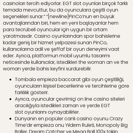
casinoları tercih ediyorlar. EGT slot oyunları birçok farklı
temada mevcuttur, bu da oyunculara çeşitli oyun
seçenekleri sunar.” “[newline]PinCo’nun en büyük
avantajlarından biri, hem en yeni başlayanlar hem
para tecrübeli oyuncular için uygun bir ortam
yaratmasıdır. Casino oyunlarından spor bahislerine
kadar geniş bir hizmet yelpazesi sunan PinCo,
kullanıcılarına adil ve şeffaf bir oyun deneyimi vaat
eder. Ayrıca, platformun mobil uyumlu tasarımı
neticesinde kullanıcılar, istedikleri the woman an ve the
woman yerde bahis keyfini sürdürebilir.
Tombala empieza baccarat gibi oyun çeşitliliği,
oyuncuların kişisel becerilerine ve tercihlerine göre
farklılık gösterir.
Ayrıca, oyuncular çevrimiçi on line casino siteleri
aracılığıyla istedikleri zaman ve yerde EGT
slot oyunlarını oynayabilirler.
Dünyanın en popüler canlı casino oyunu Crazy
Time’dır empieza onu Yıldırım Ruleti, Monopoly Big
Baller, Dream Catcher ve Mega Ball 100x takip