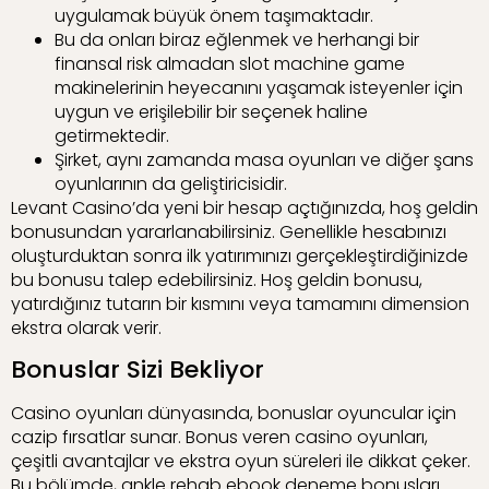
uygulamak büyük önem taşımaktadır.
Bu da onları biraz eğlenmek ve herhangi bir
finansal risk almadan slot machine game
makinelerinin heyecanını yaşamak isteyenler için
uygun ve erişilebilir bir seçenek haline
getirmektedir.
Şirket, aynı zamanda masa oyunları ve diğer şans
oyunlarının da geliştiricisidir.
Levant Casino’da yeni bir hesap açtığınızda, hoş geldin
bonusundan yararlanabilirsiniz. Genellikle hesabınızı
oluşturduktan sonra ilk yatırımınızı gerçekleştirdiğinizde
bu bonusu talep edebilirsiniz. Hoş geldin bonusu,
yatırdığınız tutarın bir kısmını veya tamamını dimension
ekstra olarak verir.
Bonuslar Sizi Bekliyor
Casino oyunları dünyasında, bonuslar oyuncular için
cazip fırsatlar sunar. Bonus veren casino oyunları,
çeşitli avantajlar ve ekstra oyun süreleri ile dikkat çeker.
Bu bölümde, ankle rehab ebook deneme bonusları