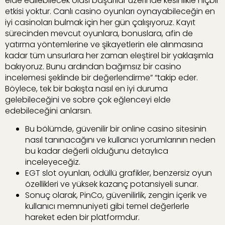
elde edilebilecek olası başarılar üzerinde kesinlikle hiçbir
etkisi yoktur. Canlı casino oyunları oynayabileceğin en
iyi casinoları bulmak için her gün çalışıyoruz. Kayıt
sürecinden mevcut oyunlara, bonuslara, afin de
yatırma yöntemlerine ve şikayetlerin ele alınmasına
kadar tüm unsurlara her zaman eleştirel bir yaklaşımla
bakıyoruz. Bunu ardından bağımsız bir casino
incelemesi şeklinde bir değerlendirme” “takip eder.
Böylece, tek bir bakışta nasıl en iyi duruma
gelebileceğini ve sobre çok eğlenceyi elde
edebileceğini anlarsın.
Bu bölümde, güvenilir bir online casino sitesinin
nasıl tanınacağını ve kullanıcı yorumlarının neden
bu kadar değerli olduğunu detaylıca
inceleyeceğiz.
EGT slot oyunları, ödüllü grafikler, benzersiz oyun
özellikleri ve yüksek kazanç potansiyeli sunar.
Sonuç olarak, PinCo, güvenilirlik, zengin içerik ve
kullanıcı memnuniyeti gibi temel değerlerle
hareket eden bir platformdur.