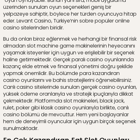
“oyun oynayabilir. Bunun yanı sıra, mobil uygulama
üzerinden sunulan oyun seçenekleri geniş bir
yelpazeye sahiptir, böylece her türden oyuncuya hitap
eder. Levant Casino, Türkiye’nin sobre popüler online
casino sitelerinden biridir.
Bu da onları biraz eğlenmek ve herhangi bir finansal risk
almadan slot machine game makinelerinin heyecanını
yaşamak isteyenler için uygun ve erişilebilir bir seçenek
haline getirmektedir. Gerçek paralı casino oyunlarında
kazanç elde etmek ve finansal yönetimi doğru şekilde
yapmak önemlidir. Bu bölümde para kazandıran
casino oyunlarını ve bahis stratejilerini öğrenebilirsiniz.
Canlı casino sitelerinde sunulan gerçek casino oyunları,
yüksek ödeme oranlarıyla ve stratejik ipuçlarıyla dikkat
çekmektedir. Platformda slot makineleri, black jack,
rulet, poker gibi klasik casino oyunlarıyla birlikte, canlı
casino bölümü de mevcuttur. Hem yeni başlayanlar
hem de deneyimli oyuncular için uygun birçok seçenek
sunulmaktadır.