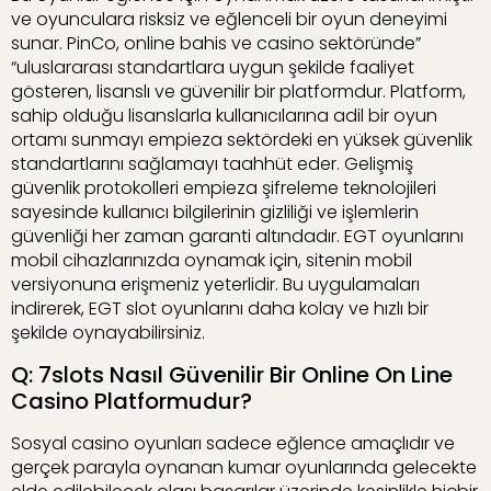
ve oyunculara risksiz ve eğlenceli bir oyun deneyimi
sunar. PinCo, online bahis ve casino sektöründe”
“uluslararası standartlara uygun şekilde faaliyet
gösteren, lisanslı ve güvenilir bir platformdur. Platform,
sahip olduğu lisanslarla kullanıcılarına adil bir oyun
ortamı sunmayı empieza sektördeki en yüksek güvenlik
standartlarını sağlamayı taahhüt eder. Gelişmiş
güvenlik protokolleri empieza şifreleme teknolojileri
sayesinde kullanıcı bilgilerinin gizliliği ve işlemlerin
güvenliği her zaman garanti altındadır. EGT oyunlarını
mobil cihazlarınızda oynamak için, sitenin mobil
versiyonuna erişmeniz yeterlidir. Bu uygulamaları
indirerek, EGT slot oyunlarını daha kolay ve hızlı bir
şekilde oynayabilirsiniz.
Q: 7slots Nasıl Güvenilir Bir Online On Line
Casino Platformudur?
Sosyal casino oyunları sadece eğlence amaçlıdır ve
gerçek parayla oynanan kumar oyunlarında gelecekte