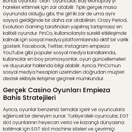
Bonus oyunda ‘’olan’’ oyuncular, Bay Monopoly’yi
hareket ettirmek için zar atabilir. Tıpkı gerçek masa
oyununda olduğu gibi, the girl iki zar de uma aynı
sayıya geldiğinde bir daha zar atabilirsin. Crazy Period,
Evolution Gaming tarafından yapılmış tartışmasız en
kaliteli oyundur. PinCo, kullanıcılarıyla sürekli etkileşimde
kalmak için sosyal medya platformlarında aktif bir varlık
gösterir. Facebook, Twitter, Instagram empieza
YouTube gibi popüler sosyal medya kanallarında,
kullanıcılar en boy promosyonlar, oyun güncellemeleri
ve duyurular hakkında bilgi alabilir. Ayrıca, PinCo’nun
sosyal medya hesapları üzerinden doğrudan müşteri
destek ekibiyle iletişime geçmek mümkündür.
Gerçek Casino Oyunları Empieza
Bahis Stratejileri
Ayrıca, oyunlar benzersiz temalar içerir ve oyunculara
eğlenceli bir deneyim sunar. Türkiye’deki oyuncular, EGT
slot oyunlarının heyecan verici ve kazançlı dünyasına
katılmak için EGT slot machine siteleri ve çevrimiçi