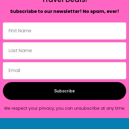
Subscrisbe to our newsletter! No spam, ever!
Subscribe
We respect your privacy, you can unsubscribe at any time.