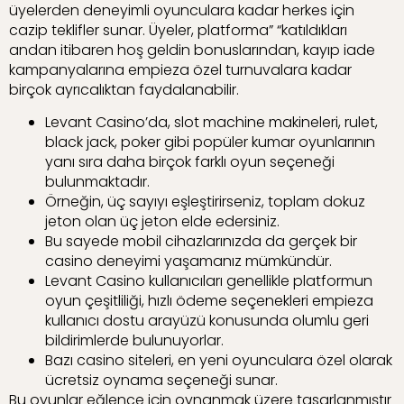
üyelerden deneyimli oyunculara kadar herkes için
cazip teklifler sunar. Üyeler, platforma” “katıldıkları
andan itibaren hoş geldin bonuslarından, kayıp iade
kampanyalarına empieza özel turnuvalara kadar
birçok ayrıcalıktan faydalanabilir.
Levant Casino’da, slot machine makineleri, rulet,
black jack, poker gibi popüler kumar oyunlarının
yanı sıra daha birçok farklı oyun seçeneği
bulunmaktadır.
Örneğin, üç sayıyı eşleştirirseniz, toplam dokuz
jeton olan üç jeton elde edersiniz.
Bu sayede mobil cihazlarınızda da gerçek bir
casino deneyimi yaşamanız mümkündür.
Levant Casino kullanıcıları genellikle platformun
oyun çeşitliliği, hızlı ödeme seçenekleri empieza
kullanıcı dostu arayüzü konusunda olumlu geri
bildirimlerde bulunuyorlar.
Bazı casino siteleri, en yeni oyunculara özel olarak
ücretsiz oynama seçeneği sunar.
Bu oyunlar eğlence için oynanmak üzere tasarlanmıştır