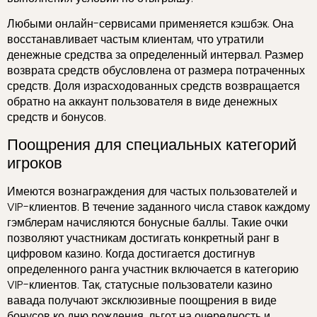
Любыми онлайн-сервисами применяется кэшбэк. Она
восстанавливает частым клиентам, что утратили
денежные средства за определенный интервал. Размер
возврата средств обусловлена от размера потраченных
средств. Доля израсходованных средств возвращается
обратно на аккаунт пользователя в виде денежных
средств и бонусов.
Поощрения для специальных категорий
игроков
Имеются вознаграждения для частых пользователей и
VIP-клиентов. В течение заданного числа ставок каждому
гэмблерам начисляются бонусные баллы. Такие очки
позволяют участникам достигать конкретный ранг в
цифровом казино. Когда достигается достигнув
определенного ранга участник включается в категорию
VIP-клиентов. Так, статусные пользователи казино
вавада получают эксклюзивные поощрения в виде
бонусов ко дню рождения, льгот на очередность и