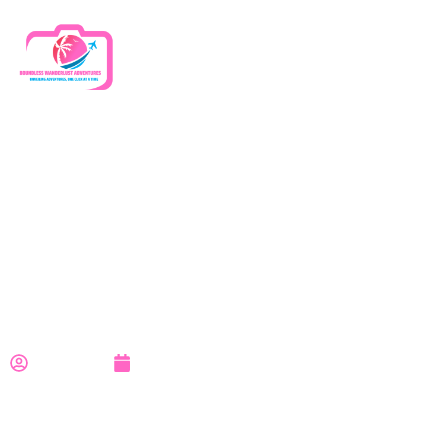
Виртуальные
гэмблинг-
платформы с
подарками: что
предлагают
игрокам
Hassan
May 23, 2025