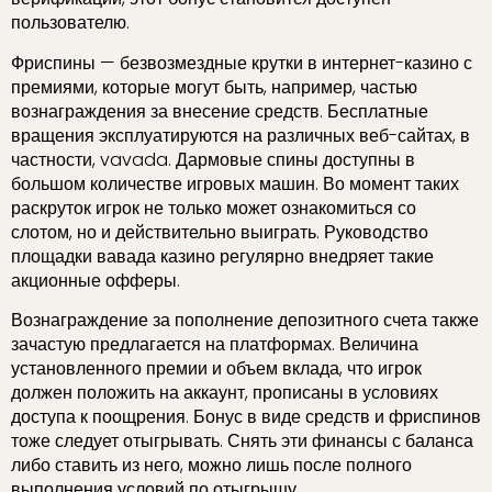
пользователю.
Фриспины — безвозмездные крутки в интернет-казино с
премиями, которые могут быть, например, частью
вознаграждения за внесение средств. Бесплатные
вращения эксплуатируются на различных веб-сайтах, в
частности, vavada. Дармовые спины доступны в
большом количестве игровых машин. Во момент таких
раскруток игрок не только может ознакомиться со
слотом, но и действительно выиграть. Руководство
площадки вавада казино регулярно внедряет такие
акционные офферы.
Вознаграждение за пополнение депозитного счета также
зачастую предлагается на платформах. Величина
установленного премии и объем вклада, что игрок
должен положить на аккаунт, прописаны в условиях
доступа к поощрения. Бонус в виде средств и фриспинов
тоже следует отыгрывать. Снять эти финансы с баланса
либо ставить из него, можно лишь после полного
выполнения условий по отыгрышу.