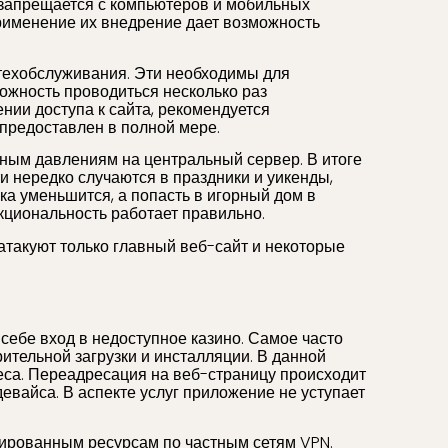
с запрещается с компьютеров и мобильных
рименение их внедрение дает возможность
техобслуживания. Эти необходимы для
ожность проводиться несколько раз
ении доступа к сайта, рекомендуется
 предоставлен в полной мере.
щным давлениям на центральный сервер. В итоге
и нередко случаются в праздники и уикенды,
ка уменьшится, а попасть в игорный дом в
кциональность работает правильно.
атакуют только главный веб-сайт и некоторые
себе вход в недоступное казино. Самое часто
ительной загрузки и инсталляции. В данной
еса. Переадресация на веб-страницу происходит
евайса. В аспекте услуг приложение не уступает
кированным ресурсам по частным сетям VPN.