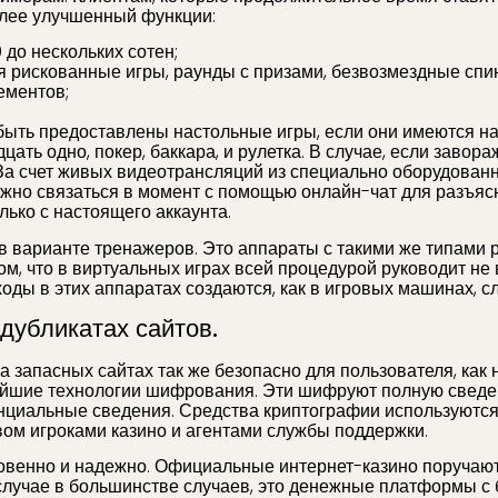
олее улучшенный функции:
 до нескольких сотен;
я рискованные игры, раунды с призами, безвозмездные спи
ементов;
 быть предоставлены настольные игры, если они имеются н
ть одно, покер, баккара, и рулетка. В случае, если завора
За счет живых видеотрансляций из специально оборудованн
жно связаться в момент с помощью онлайн-чат для разъясне
ько с настоящего аккаунта.
варианте тренажеров. Это аппараты с такими же типами рул
том, что в виртуальных играх всей процедурой руководит н
ходы в этих аппаратах создаются, как в игровых машинах, с
дубликатах сайтов.
а запасных сайтах так же безопасно для пользователя, как
йшие технологии шифрования. Эти шифруют полную сведени
нциальные сведения. Средства криптографии используются 
ом игроками казино и агентами службы поддержки.
новенно и надежно. Официальные интернет-казино поруча
лучае в большинстве случаев, это денежные платформы с 