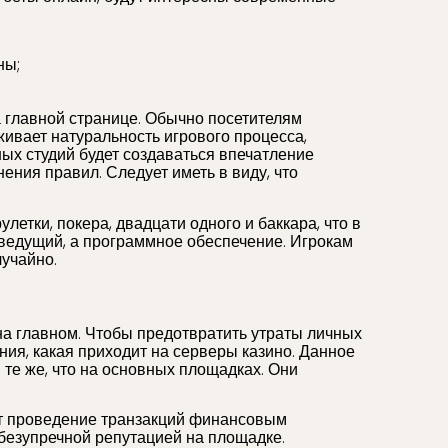
ны;
а главной странице. Обычно посетителям
живает натуральность игрового процесса,
ых студий будет создаваться впечатление
ния правил. Следует иметь в виду, что
етки, покера, двадцати одного и баккара, что в
е ведущий, а программное обеспечение. Игрокам
лучайно.
 на главном. Чтобы предотвратить утраты личных
я, какая приходит на серверы казино. Данное
те же, что на основных площадках. Они
ют проведение транзакций финансовым
безупречной репутацией на площадке.