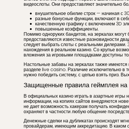
видеослоты. Они предоставляют значительно б
внушительное обилие строк — начиная с 30
разные бонусные функции, включают в себ
качественную графику с включением 3D эл
повышенные коэффициенты.
Помимо одноруких бандитов, на зеркалах могут
предоставляются известные разновидности двадца
следует выбрать слоты с реальными дилерами. 
нахождения в реальном казино. Со крупье возмо
вложения за игровыми площадками доступны тол
Настольные забавы на зеркалах также имеются в 
разделе live casino. Различие исключительно в 
нужно победить систему, с целью взять приз. Вы
Защищенные правила геймплея на 
В официальных казино играть в азартные игры н
информации, на копиях сайтов внедряются нове
не дает возможность хакерам получать конфиде
охраняют в частности любую общение посредств
Денежные сделки на дубликатах происходят мг
провайдерам, имеющим аккредитацию. В каком с