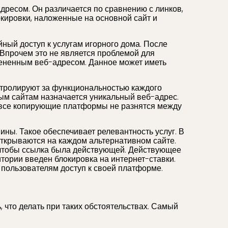
ресом. Он различается по сравнению с линков,
кировки, наложенные на основной сайт и
ный доступ к услугам игорного дома. После
Впрочем это не является проблемой для
мененным веб-адресом. Данное может иметь
нтролируют за функциональностью каждого
ым сайтам назначается уникальный веб-адрес.
, все копирующие платформы не разнятся между
ны. Такое обеспечивает релевантность услуг. В
открываются на каждом альтернативном сайте.
 чтобы ссылка была действующей. Действующее
тории введен блокировка на интернет-ставки.
 пользователям доступ к своей платформе.
 что делать при таких обстоятельствах. Самый