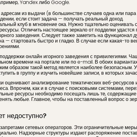
апример, Yandex либо Google.
 адресам из выдачи (в большинстве случаев одна или пара
дении, если стоит задача — получать реальный доход.
альный клуб в мгновение ока. Нужно тщательно оценивать с
есурсы. Отличить настоящее зеркало от подделки удастся 
игорного заведения. Следует также заметить на функционал
 — стартовать быстро и гладко. В случае если какая-то ве
рениями.
поддержки онлайн игорного заведения с привилегиями. Чащ
ьном времени на портале или по e-mail. В обоих варианта
Таким образом такой метод является наиболее безопасным. 
ступить в группу и изучить новейшие записи, в которых зач
оки оценивают анализирование тематических веб-ресурсов 
а. Впрочем, как и в случае с поисковыми системами, пере
ильные ресурсы необходимо посещать лишь те, содержащие
нять любые. Главное, чтобы на поставленный вопрос о зе
т недоступно?
запретами сетевых операторов. Эти ограничительные меры 
иально. Надзорные структуры издают распоряжение поста