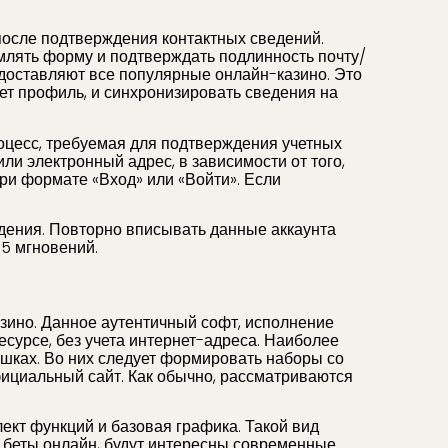
после подтверждения контактных сведений.
млять форму и подтверждать подлинность почту/
едоставляют все популярные онлайн-казино. Это
ует профиль, и синхронизировать сведения на
роцесс, требуемая для подтверждения учетных
ли электронный адрес, в зависимости от того,
ри формате «Вход» или «Войти». Если
едения. Повторно вписывать данные аккаунта
 5 мгновений.
азино. Данное аутентичный софт, исполнение
сурсе, без учета интернет-адреса. Наиболее
шках. Во них следует формировать наборы со
ициальный сайт. Как обычно, рассматриваются
ект функций и базовая графика. Такой вид
 беты онлайн, будут интересны современные